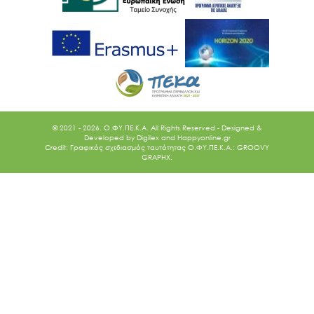
© 2021 - 2026. O.ΦΥ.ΠΕ.Κ.Α. All Rights Reserved - Designed &
Developed by
Digilex
and
Happyonline.gr
Credit: Γραφικός σχεδιασμός ταυτότητας Ο.ΦΥ.ΠΕ.Κ.Α.: GROOVY
GRAPHX.