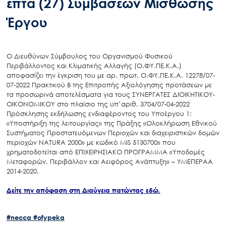
επτά (27) Συμβάσεων Μίσθωσης
Έργου
Ο Διευθύνων Σύμβουλος του Οργανισμού Φυσικού
Περιβάλλοντος και Κλιματικής Αλλαγής (Ο.ΦΥ.ΠΕ.Κ.Α.)
αποφασίζει την έγκριση του με αρ. πρωτ. Ο.ΦΥ.ΠΕ.Κ.Α. 12278/07-
07-2022 Πρακτικού Β της Επιτροπής Αξιολόγησης προτάσεων με
τα προσωρινά αποτελέσματα για τους ΣΥΝΕΡΓΑΤΕΣ ΔΙΟΙΚΗΤΙΚΟΥ-
ΟΙΚΟΝΟΜΙΚΟΥ στο πλαίσιο της υπ’αριθ. 3704/07-04-2022
Πρόσκλησης εκδήλωσης ενδιαφέροντος του Υποέργου 1:
«Υποστήριξη της λειτουργίας» της Πράξης «Ολοκλήρωση Εθνικού
Συστήματος Προστατευόμενων Περιοχών και διαχειριστικών δομών
περιοχών NATURA 2000» με κωδικό MIS 5130700» που
χρηματοδοτείται από ΕΠΙΧΕΙΡΗΣΙΑΚΟ ΠΡΟΓΡΑΜΜΑ «Υποδομές
Μεταφορών, Περιβάλλον και Αειφόρος Ανάπτυξη» – ΥΜΕΠΕΡΑΑ
2014-2020.
Δείτε την απόφαση στη Διαύγεια πατώντας εδώ.
#necca
#ofypeka