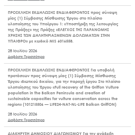
ΠΡΟΣΚΛΗΣΗ ΕΚΔΗΛΩΣΗΣ ΕΝΔΙΑΦΕΡΟΝΤΟΣ προς σύναψη
μίας (1) Σύμβασης Μίσθωσης Έργου στο πλαίσιο
υλοποίησης του Υποέργου 1: «Υποστήριξη της λειτουργίας
της Πράξης» της Πράξης «ΕΛΕΓΧΟΣ ΤΗΣ ΠΑΡΑΝΟΜΗΣ
ΧΡΗΣΗΣ ΤΩΝ ΔΗΛΗΤΗΡΙΑΣΜΕΝΩΝ ΔΟΛΩΜΑΤΩΝ ΣΤΗΝ
ΥΠΑΙΘΡΟ» με κωδικό MIS 6016558.
28 Ιουλίου 2026
Διαβάστε Περισσότερα
ΠΡΟΣΚΛΗΣΗ ΕΚΔΗΛΩΣΗΣ ΕΝΔΙΑΦΕΡΟΝΤΟΣ Για υποβολή
προτάσεων προς σύναψη μίας (1) Σύμβασης Μίσθωσης
Έργου ιδιωτικού δικαίου, για την παροχή έργου Στο πλαίσιο
υλοποίησης του Έργου «Full recovery of the Griffon Vulture
population in the Balkan Peninsula and creation of
sustainable capacities for vulture conservation across the
region» (101215506 — LIFE24-NAT-NL-LIFE Balkan GriffON)
28 Ιουλίου 2026
Διαβάστε Περισσότερα
ΔΙΑΚΗΡΥΞΗ ΔΗΜΟΣΙΟΥ ΔΙΑΓΩΝΙΣΜΟΥ Για την ανάδειξη