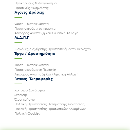
Προκηρύξεις & Διαγωνισμοί
Προσεχείς Εκδηλώσεις
Άξονες Δράσεις
Φύση – Βιοποικιλότητα
Προστατευόμενες περιοχές
Αειφόρος Ανάπτυξη και Κλιματική Αλλαγή
Μ.Δ.Π.Π
Μονάδες Διαχείρισης Προστατευόμενων Περιοχών
Έργα / Δραστηριότητα
Φύση – Βιοποικιλότητα
Προστατευόμενες Περιοχές
Αειφόρος Ανάπτυξη Και Κλιματική Αλλαγή
Γενικές Πληροφορίες
Χρήσιμοι Συνδέσμοι
Sitemap
Όροι χρήσης
Πολιτική Προστασίας Πνευματικής Ιδιοκτησίας
Πολιτική Προστασίας Προσωπικών Δεδομένων
Πολιτική Cookies