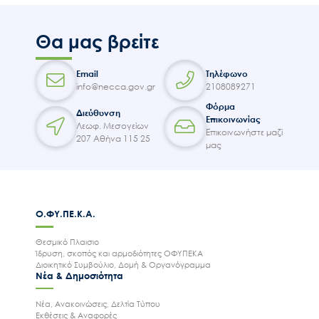
Θα μας βρείτε
Email
Τηλέφωνο
info@necca.gov.gr
2108089271
Φόρμα
Διεύθυνση
Επικοινωνίας
Λεωφ. Μεσογείων
Επικοινωνήστε μαζί
207 Αθήνα 115 25
μας
Ο.ΦΥ.ΠΕ.Κ.Α.
Θεσμικό Πλαισιο
Ίδρυση, σκοπός και αρμοδιότητες ΟΦΥΠΕΚΑ
Διοικητικό Συμβούλιο, Δομή & Οργανόγραμμα
Νέα & Δημοσιότητα
Νέα, Ανακοινώσεις, Δελτία Τύπου
Εκθέσεις & Αναφορές