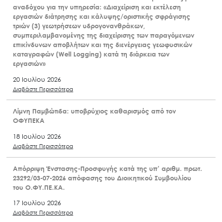
αναδόχου για την υπηρεσία: «Διαχείριση και εκτέλεση
εργασιών διάτρησης και κάλυψης/οριστικής σφράγισης
τριών (3) γεωτρήσεων υδρογονανθράκων,
συμπεριλαμβανομένης της διαχείρισης των παραγόμενων
επικίνδυνων αποβλήτων και της διενέργειας γεωφυσικών
καταγραφών (Well Logging) κατά τη διάρκεια των
εργασιών»
20 Ιουλίου 2026
Διαβάστε Περισσότερα
Λίμνη Παμβώτιδα: υποβρύχιος καθαρισμός από τον
ΟΦΥΠΕΚΑ
18 Ιουλίου 2026
Διαβάστε Περισσότερα
Απόρριψη Ένστασης-Προσφυγής κατά της υπ’ αριθμ. πρωτ.
23292/03-07-2026 απόφασης του Διοικητικού Συμβουλίου
του Ο.ΦΥ.ΠΕ.ΚΑ.
17 Ιουλίου 2026
Διαβάστε Περισσότερα