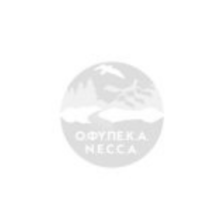
Search
for:
Ο.ΦΥ.ΠΕ.Κ.Α.
Νέα – Δημοσιότητα
Άξονες δράσης
Μ.Δ.Π.Π.
Έργα