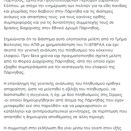
Πάρνηθας, Σχινιά και Προστατευόμενων Περιοχών Σαρωνικού
Κόλπου, με στόχο την ενημέρωση των πολιτών για τα είδη πανίδας
και χλωρίδας που διαβιούν στην Πάρνηθα και τις ιδιαίτερες
ανάγκες και απαιτήσεις τους, για τους κανόνες ορθής
συμπεριφοράς και για τις δυνατότητες συμμετοχής τους σε
δράσεις διαχείρισης στον Εθνικό Δρυμό Πάρνηθας.
Σημειώνεται ότι το διάστημα αυτό υλοποιείται μελέτη από το Τμήμα
Βιολογίας του ΑΠΘ με χρηματοδότηση του ΥΜΕΠΕΡΑΑ και έχει
σκοπό την γενετική ανάλυση του πληθυσμού του κόκκινου
ελαφιού. Πριν δέκα χρόνια είχε πραγματοποιηθεί σχετική μελέτη
από το Φορέα Διαχείρισης Πάρνηθας, από την οποία είχαν
εξαχθεί συμπεράσματα για την «καταγωγή» του ελαφιού της
Πάρνηθας.
Η επανάληψη της γενετικής ανάλυσης του πληθυσμού κρίθηκε
απαραίτητη, ώστε να μελετηθεί η εξέλιξη του πληθυσμού, να
διαπιστωθεί η συγγένεια, ή όχι, με δύο πληθυσμούς στις Σέρρες
-οι οποίοι δημιουργήθηκαν από άτομα της Πάρνηθας που είχαν
μεταφερθεί εκεί στο παρελθόν- και να μαρκαριστούν οι
κατάλληλοι και αντιπροσωπευτικοί γεννήτορες, σε περίπτωση που
απαιτηθεί η δημιουργία αποθέματος σε άλλη περιοχή.
Η συμμετοχή στην εκδήλωση θα γίνει μέσω του zoom στον εξής