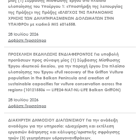
μίας (1) Σύμβασης Μίσθωσης Έργου στο πλαίσιο
υλοποίησης του Υποέργου 1: «Υποστήριξη της λειτουργίας
της Πράξης» της Πράξης «ΕΛΕΓΧΟΣ ΤΗΣ ΠΑΡΑΝΟΜΗΣ
ΧΡΗΣΗΣ ΤΩΝ ΔΗΛΗΤΗΡΙΑΣΜΕΝΩΝ ΔΟΛΩΜΑΤΩΝ ΣΤΗΝ
ΥΠΑΙΘΡΟ» με κωδικό MIS 6016558.
28 Ιουλίου 2026
Διαβάστε Περισσότερα
ΠΡΟΣΚΛΗΣΗ ΕΚΔΗΛΩΣΗΣ ΕΝΔΙΑΦΕΡΟΝΤΟΣ Για υποβολή
προτάσεων προς σύναψη μίας (1) Σύμβασης Μίσθωσης
Έργου ιδιωτικού δικαίου, για την παροχή έργου Στο πλαίσιο
υλοποίησης του Έργου «Full recovery of the Griffon Vulture
population in the Balkan Peninsula and creation of
sustainable capacities for vulture conservation across the
region» (101215506 — LIFE24-NAT-NL-LIFE Balkan GriffON)
28 Ιουλίου 2026
Διαβάστε Περισσότερα
ΔΙΑΚΗΡΥΞΗ ΔΗΜΟΣΙΟΥ ΔΙΑΓΩΝΙΣΜΟΥ Για την ανάδειξη
αναδόχου για την υπηρεσία: «Διαχείριση και εκτέλεση
εργασιών διάτρησης και κάλυψης/οριστικής σφράγισης
τριών (3) γεωτρήσεων υδρογονανθράκων,