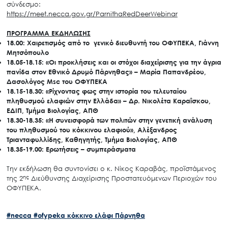
σύνδεσμο:
https://meet.necca.gov.gr/ParnithaRedDeerWebinar
ΠΡΟΓΡΑΜΜΑ ΕΚΔΗΛΩΣΗΣ
18.00: Χαιρετισμός από το γενικό διευθυντή του ΟΦΥΠΕΚΑ, Γιάννη
Μητσόπουλο
18.05-18.15: «Οι προκλήσεις και οι στόχοι διαχείρισης για την άγρια
πανίδα στον Εθνικό Δρυμό Πάρνηθας» – Μαρία Παπανδρέου,
Δασολόγος Msc του ΟΦΥΠΕΚΑ
18.15-18.30: «Ρίχνοντας φως στην ιστορία του τελευταίου
πληθυσμού ελαφιών στην Ελλάδα» – Δρ. Νικολέτα Καραΐσκου,
ΕΔΙΠ, Τμήμα Βιολογίας, ΑΠΘ
18.30-18.35: «Η συνεισφορά των πολιτών στην γενετική ανάλυση
του πληθυσμού του κόκκινου ελαφιού», Αλέξανδρος
Τριανταφυλλίδης, Καθηγητής, Τμήμα Βιολογίας, ΑΠΘ
18.35-19.00: Ερωτήσεις – συμπεράσματα
Την εκδήλωση θα συντονίσει ο κ. Νίκος Καραβάς, προϊστάμενος
ης
της 2
Διεύθυνσης Διαχείρισης Προστατευόμενων Περιοχών του
ΟΦΥΠΕΚΑ.
#necca
#ofypeka
κόκκινο ελάφι
Πάρνηθα