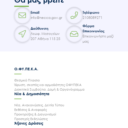
Email
Τηλέφωνο
info@necca.gov.gr
2108089271
Φόρμα
Διεύθυνση
Επικοινωνίας
Λεωφ. Μεσογείων
Επικοινωνήστε μαζί
207 Αθήνα 115 25
μας
Ο.ΦΥ.ΠΕ.Κ.Α.
Θεσμικό Πλαισιο
Ίδρυση, σκοπός και αρμοδιότητες ΟΦΥΠΕΚΑ
Διοικητικό Συμβούλιο, Δομή & Οργανόγραμμα
Νέα & Δημοσιότητα
Νέα, Ανακοινώσεις, Δελτία Τύπου
Εκθέσεις & Αναφορές
Προκηρύξεις & Διαγωνισμοί
Προσεχείς Εκδηλώσεις
Άξονες Δράσεις