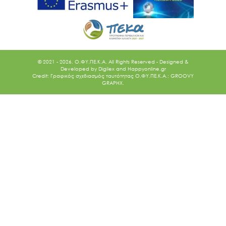
© 2021 - 2026. O.ΦΥ.ΠΕ.Κ.Α. All Rights Reserved - Designed &
Developed by
Digilex
and
Happyonline.gr
Credit: Γραφικός σχεδιασμός ταυτότητας Ο.ΦΥ.ΠΕ.Κ.Α.: GROOVY
GRAPHX.