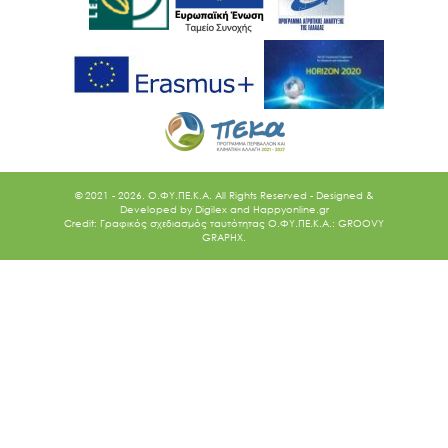
© 2021 - 2026. O.ΦΥ.ΠΕ.Κ.Α. All Rights Reserved - Designed &
Developed by
Digilex
and
Happyonline.gr
Credit: Γραφικός σχεδιασμός ταυτότητας Ο.ΦΥ.ΠΕ.Κ.Α.: GROOVY
GRAPHX.