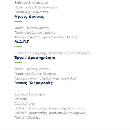
Εκθέσεις & Αναφορές
Προκηρύξεις & Διαγωνισμοί
Προσεχείς Εκδηλώσεις
Άξονες Δράσεις
Φύση – Βιοποικιλότητα
Προστατευόμενες περιοχές
Αειφόρος Ανάπτυξη και Κλιματική Αλλαγή
Μ.Δ.Π.Π
Μονάδες Διαχείρισης Προστατευόμενων Περιοχών
Έργα / Δραστηριότητα
Φύση – Βιοποικιλότητα
Προστατευόμενες Περιοχές
Αειφόρος Ανάπτυξη Και Κλιματική Αλλαγή
Γενικές Πληροφορίες
Χρήσιμοι Συνδέσμοι
Sitemap
Όροι χρήσης
Πολιτική Προστασίας Πνευματικής Ιδιοκτησίας
Πολιτική Προστασίας Προσωπικών Δεδομένων
Πολιτική Cookies