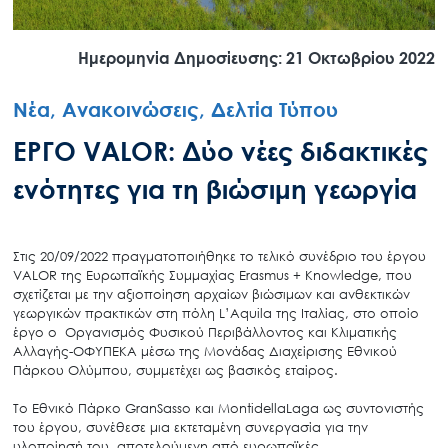
Ημερομηνία Δημοσίευσης: 21 Οκτωβρίου 2022
Νέα, Ανακοινώσεις, Δελτία Τύπου
ΕΡΓΟ VALOR: Δύο νέες διδακτικές
ενότητες για τη βιώσιμη γεωργία
Στις 20/09/2022 πραγματοποιήθηκε το τελικό συνέδριο του έργου
VALOR της Ευρωπαϊκής Συμμαχίας Erasmus + Knowledge, που
σχετίζεται με την αξιοποίηση αρχαίων βιώσιμων και ανθεκτικών
γεωργικών πρακτικών στη πόλη L’Aquila της Ιταλίας, στο οποίο
έργο ο Οργανισμός Φυσικού Περιβάλλοντος και Κλιματικής
Αλλαγής-ΟΦΥΠΕΚΑ μέσω της Μονάδας Διαχείρισης Εθνικού
Πάρκου Ολύμπου, συμμετέχει ως βασικός εταίρος.
Το Εθνικό Πάρκο GranSasso και MontidellaLaga ως συντονιστής
του έργου, συνέθεσε μια εκτεταμένη συνεργασία για την
υλοποίησή του, αποτελούμενη από ευρωπαϊκές