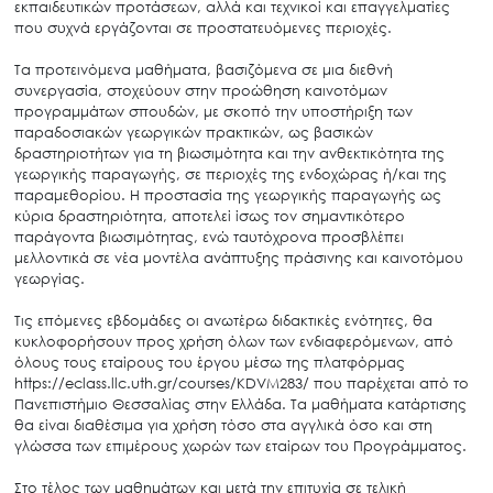
εκπαιδευτικών προτάσεων, αλλά και τεχνικοί και επαγγελματίες
που συχνά εργάζονται σε προστατευόμενες περιοχές.
Τα προτεινόμενα μαθήματα, βασιζόμενα σε μια διεθνή
συνεργασία, στοχεύουν στην προώθηση καινοτόμων
προγραμμάτων σπουδών, με σκοπό την υποστήριξη των
παραδοσιακών γεωργικών πρακτικών, ως βασικών
δραστηριοτήτων για τη βιωσιμότητα και την ανθεκτικότητα της
γεωργικής παραγωγής, σε περιοχές της ενδοχώρας ή/και της
παραμεθορίου. Η προστασία της γεωργικής παραγωγής ως
κύρια δραστηριότητα, αποτελεί ίσως τον σημαντικότερο
παράγοντα βιωσιμότητας, ενώ ταυτόχρονα προσβλέπει
μελλοντικά σε νέα μοντέλα ανάπτυξης πράσινης και καινοτόμου
γεωργίας.
Τις επόμενες εβδομάδες οι ανωτέρω διδακτικές ενότητες, θα
κυκλοφορήσουν προς χρήση όλων των ενδιαφερόμενων, από
όλους τους εταίρους του έργου μέσω της πλατφόρμας
https://eclass.llc.uth.gr/courses/KDVM283/ που παρέχεται από το
Πανεπιστήμιο Θεσσαλίας στην Ελλάδα. Τα μαθήματα κατάρτισης
θα είναι διαθέσιμα για χρήση τόσο στα αγγλικά όσο και στη
γλώσσα των επιμέρους χωρών των εταίρων του Προγράμματος.
Στο τέλος των μαθημάτων και μετά την επιτυχία σε τελική