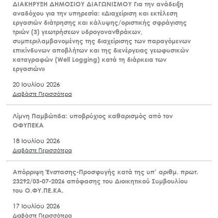
ΔΙΑΚΗΡΥΞΗ ΔΗΜΟΣΙΟΥ ΔΙΑΓΩΝΙΣΜΟΥ Για την ανάδειξη
αναδόχου για την υπηρεσία: «Διαχείριση και εκτέλεση
εργασιών διάτρησης και κάλυψης/οριστικής σφράγισης
τριών (3) γεωτρήσεων υδρογονανθράκων,
συμπεριλαμβανομένης της διαχείρισης των παραγόμενων
επικίνδυνων αποβλήτων και της διενέργειας γεωφυσικών
καταγραφών (Well Logging) κατά τη διάρκεια των
εργασιών»
20 Ιουλίου 2026
Διαβάστε Περισσότερα
Λίμνη Παμβώτιδα: υποβρύχιος καθαρισμός από τον
ΟΦΥΠΕΚΑ
18 Ιουλίου 2026
Διαβάστε Περισσότερα
Απόρριψη Ένστασης-Προσφυγής κατά της υπ’ αριθμ. πρωτ.
23292/03-07-2026 απόφασης του Διοικητικού Συμβουλίου
του Ο.ΦΥ.ΠΕ.ΚΑ.
17 Ιουλίου 2026
Διαβάστε Περισσότερα