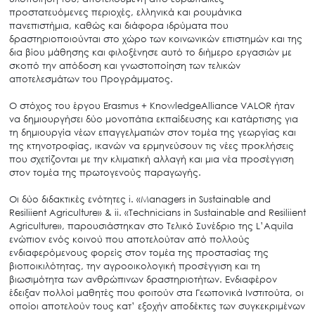
προστατευόμενες περιοχές, ελληνικά και ρουμάνικα
πανεπιστήμια, καθώς και διάφορα ιδρύματα που
δραστηριοποιούνται στο χώρο των κοινωνικών επιστημών και της
δια βίου μάθησης και φιλοξένησε αυτό το διήμερο εργασιών με
σκοπό την απόδοση και γνωστοποίηση των τελικών
αποτελεσμάτων του Προγράμματος.
Ο στόχος του έργου Erasmus + KnowledgeAlliance VALOR ήταν
να δημιουργήσει δύο μονοπάτια εκπαίδευσης και κατάρτισης για
τη δημιουργία νέων επαγγελματιών στον τομέα της γεωργίας και
της κτηνοτροφίας, ικανών να ερμηνεύσουν τις νέες προκλήσεις
που σχετίζονται με την κλιματική αλλαγή και μια νέα προσέγγιση
στον τομέα της πρωτογενούς παραγωγής.
Οι δύο διδακτικές ενότητες i. «Managers in Sustainable and
Resiliient Agriculture» & ii. «Technicians in Sustainable and Resiliient
Agriculture», παρουσιάστηκαν στο Τελικό Συνέδριο της L’Aquila
ενώπιον ενός κοινού που αποτελούταν από πολλούς
ενδιαφερόμενους φορείς στον τομέα της προστασίας της
βιοποικιλότητας, την αγροοικολογική προσέγγιση και τη
βιωσιμότητα των ανθρώπινων δραστηριοτήτων. Ενδιαφέρον
έδειξαν πολλοί μαθητές που φοιτούν στα Γεωπονικά Ινστιτούτα, οι
οποίοι αποτελούν τους κατ’ εξοχήν αποδέκτες των συγκεκριμένων