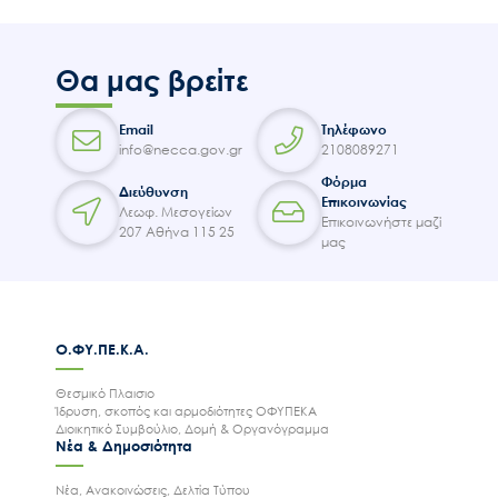
Θα μας βρείτε
Email
Τηλέφωνο
info@necca.gov.gr
2108089271
Φόρμα
Διεύθυνση
Επικοινωνίας
Λεωφ. Μεσογείων
Επικοινωνήστε μαζί
207 Αθήνα 115 25
μας
Ο.ΦΥ.ΠΕ.Κ.Α.
Θεσμικό Πλαισιο
Ίδρυση, σκοπός και αρμοδιότητες ΟΦΥΠΕΚΑ
Διοικητικό Συμβούλιο, Δομή & Οργανόγραμμα
Νέα & Δημοσιότητα
Νέα, Ανακοινώσεις, Δελτία Τύπου