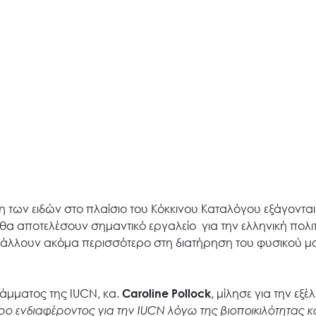
Έργα
Εισιτήρια
Επικοινωνία
 των ειδών στο πλαίσιο του Κόκκινου Καταλόγου εξάγονται 
α αποτελέσουν σημαντικό εργαλείο για την ελληνική πολιτ
άλλουν ακόμα περισσότερο στη διατήρηση του φυσικού μ
ράμματος της IUCN, κα.
Caroline
Pollock
, μίλησε για την εξέλ
τρο ενδιαφέροντος για την
IUCN
λόγω της βιοποικιλότητας κ