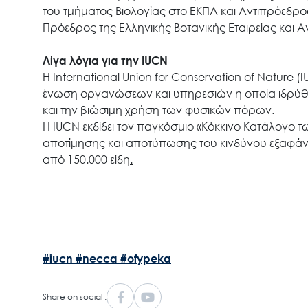
του τμήματος Βιολογίας στο ΕΚΠΑ και Αντιπρόεδρος 
Πρόεδρος της Ελληνικής Βοτανικής Εταιρείας και
Λίγα λόγια για την
IUCN
Η International Union for Conservation of Nature
ένωση οργανώσεων και υπηρεσιών η οποία ιδρύθηκ
και την βιώσιμη χρήση των φυσικών πόρων.
Η IUCN εκδίδει τον παγκόσμιο «Κόκκινο Κατάλογο τ
αποτίμησης και αποτύπωσης του κινδύνου εξαφάν
από 150.000 είδη
.
#iucn
#necca
#ofypeka
Share on social :