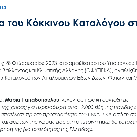
ου
α του Κόκκινου Καταλόγου σ
Search
for:
Ο.ΦΥ.ΠΕ.Κ.Α.
ις 28 Φεβρουαρίου 2023 στο αμφιθέατρο του Υπουργείου 
Νέα – Δημοσιότητα
ιβάλλοντος και Κλιματικής Αλλαγής (ΟΦΥΠΕΚΑ), αναδείχθη
ινου Καταλόγου των Απειλούμενων Ειδών Ζώων, Φυτών και
Άξονες δράσης
α.
Μαρία Παπαδοπούλου
, λέγοντας πως «
η σύνταξη με
 της χώρας για περισσότερα από 12.000 είδη της πανίδας κ
Μ.Δ.Π.Π.
α αποτέλεσε πρώτη προτεραιότητα του ΟΦΥΠΕΚΑ από τη σ
ς και φορέων της χώρας μας στη σημερινή ημερίδα καταδεικ
ήρηση της βιοποικιλότητας της Ελλάδας».