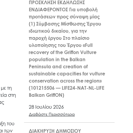
ΠΡΟΣΚΛΗΣΗ ΕΚΔΗΛΩΣΗΣ
ΕΝΔΙΑΦΕΡΟΝΤΟΣ Για υποβολή
προτάσεων προς σύναψη μίας
(1) Σύμβασης Μίσθωσης Έργου
ιδιωτικού δικαίου, για την
παροχή έργου Στο πλαίσιο
υλοποίησης του Έργου «Full
recovery of the Griffon Vulture
population in the Balkan
Peninsula and creation of
sustainable capacities for vulture
conservation across the region»
με τη
(101215506 — LIFE24-NAT-NL-LIFE
εία στη
Balkan GriffON)
ας
28 Ιουλίου 2026
Διαβάστε Περισσότερα
ιξη του
αι των
ΔΙΑΚΗΡΥΞΗ ΔΗΜΟΣΙΟΥ