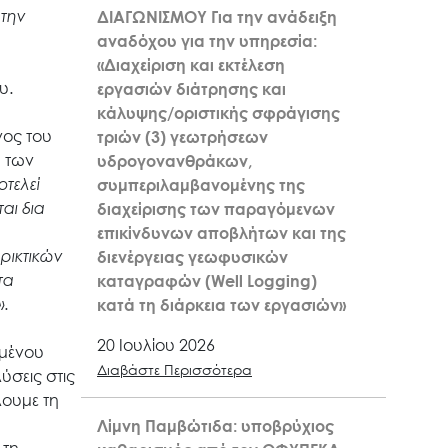
 την
ΔΙΑΓΩΝΙΣΜΟΥ Για την ανάδειξη
αναδόχου για την υπηρεσία:
«Διαχείριση και εκτέλεση
υ.
εργασιών διάτρησης και
κάλυψης/οριστικής σφράγισης
νος του
τριών (3) γεωτρήσεων
α των
υδρογονανθράκων,
τελεί
συμπεριλαμβανομένης της
αι δια
διαχείρισης των παραγόμενων
α
επικίνδυνων αποβλήτων και της
ρικτικών
διενέργειας γεωφυσικών
τα
καταγραφών (Well Logging)
».
κατά τη διάρκεια των εργασιών»
20 Ιουλίου 2026
ιμένου
Διαβάστε Περισσότερα
ύσεις στις
λουμε τη
Λίμνη Παμβώτιδα: υποβρύχιος