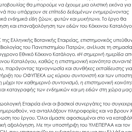
τοβουλίας θα μπορούμε να έχουμε μια ολιστική εικόνα για
 κενά που υπάρχουν σε επίπεδο δεδομένων ενημερώνοντας
ικά ενδημικά είδη ζώων, φυτών και μυκήτων».
Το έργο θα
ίηση και επαναξιολόγηση των ειδών του Κόκκινου Καταλόγο
 της Ελληνικής Βοτανικής Εταιρείας, επιστημονικός υπεύθυ
Βιολογίας του Πανεπιστημίου Πατρών, ανέλυσε τη σημασί
γχρονο Εθνικό Κόκκινο Κατάλογο
.
«Η σημερινή ημερίδα απο
ινου Καταλόγου, καθώς η επιστημονική κοινότητα συναντιέτ
ργου, παράγοντας τεχνογνωσία και συνθήκες εκπαίδευσης γι
στήριξη του ΟΦΥΠΕΚΑ ως κύριου συντονιστή και των υποστη
 μέχρι τον καθημερινό συντονισμό, η επιστημονική κοινότη
 και καταγραφής των ενδημικών και μη ειδών στη χώρα μας
Ζωολογική Εταιρεία είναι οι βασικοί συνεργάτες του συγκεκρ
ενημερωθούν, να ανταλλάξουν πληροφορίες και να βρουν λ
ρωση του έργου. Όλοι είμαστε αφοσιωμένοι στο να καταβά
τική αξιολόγηση. Με την υποστήριξη του ΥΜΕΠΕΡΑΑ και τον