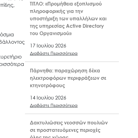
ΤΙΤΛΟ: «Προμήθεια εξοπλισμού
πίδης,
πληροφορικής για την
υποστήριξη των υπαλλήλων και
της υπηρεσίας Active Directory
του Οργανισμού»
κόσμια
ιβάλλοντος
17 Ιουλίου 2026
Διαβάστε Περισσότερα
ευρετήριο
ερισσότερα
Πάρνηθα: παραχώρηση δέκα
ηλεκτροφόρων περιφράξεων σε
κτηνοτρόφους
14 Ιουλίου 2026
Διαβάστε Περισσότερα
Δακτυλιώσεις νεοσσών πουλιών
σε προστατευόμενες περιοχές
όλης της χώρας