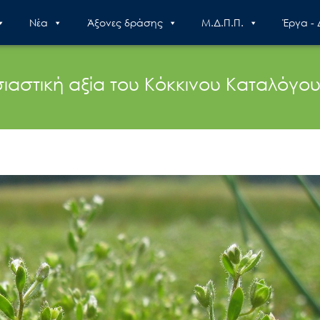
Nέα
Άξονες δράσης
Μ.Δ.Π.Π.
Έργα -
αστική αξία του Κόκκινου Καταλόγο