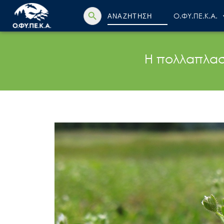
Search Button
Search
Ο.ΦΥ.ΠΕ.Κ.Α.
for:
Η πολλαπλασι