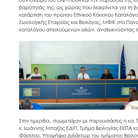
συντονισμό του ΟΦΥΠΕΚΑ και την παρουσία της IUC
βαρύτητάς της, ως χώρας που διακρίνεται για τη β
κατάρτιση του πρώτου Εθνικού Κόκκινου Καταλόγο
Ζωολογικής Εταιρείας και Βιολόγος, ΜΦΙΚ στο Πα
καταλόγου απειλούμενων ειδών, αναδεικνύοντας τι
Στην ημερίδα, συμμετείχαν με παρουσιάσεις η κα. 
κ. Ιωάννης Μπαζός ΕΔΙΠ, Τμήμα Βιολογίας ΕΚΠΑ και
Φάσσου, Υποψήφια Διδάκτωρ του τμήματος Βιολογ