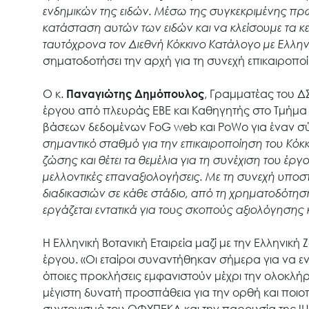
ενδημικών της ειδών. Μέσω της συγκεκριμένης πρω
κατάσταση αυτών των ειδών και να κλείσουμε τα
ταυτόχρονα τον Διεθνή Κόκκινο Κατάλογο με Ελλην
σηματοδοτήσει την αρχή για τη συνεχή επικαιροπο
Ο κ.
Παναγιώτης Δημόπουλος
, Γραμματέας του ΔΣ
έργου από πλευράς ΕΒΕ και Καθηγητής στο Τμήμα 
βάσεων δεδομένων FoG web και PoWo για έναν σύ
σημαντικό σταθμό για την επικαιροποίηση του Κόκκ
ζώσης και θέτει τα θεμέλια για τη συνέχιση του έ
μελλοντικές επαναξιολογήσεις. Με τη συνεχή υπο
διαδικασιών σε κάθε στάδιο, από τη χρηματοδότηση
εργάζεται εντατικά για τους σκοπούς αξιολόγησης
Η Ελληνική Βοτανική Εταιρεία μαζί με την Ελληνική 
έργου. «Οι εταίροι συναντήθηκαν σήμερα για να 
όποιες προκλήσεις εμφανιστούν μέχρι την ολοκλή
μέγιστη δυνατή προσπάθεια για την ορθή και ποιο