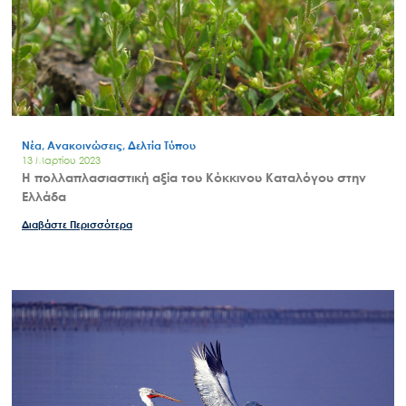
Νέα – Δημοσιότητα
Άξονες δράσης
Μ.Δ.Π.Π.
Έργα
Εισιτήρια
Νέα, Ανακοινώσεις, Δελτία Τύπου
13 Μαρτίου 2023
Επικοινωνία
Η πολλαπλασιαστική αξία του Κόκκινου Καταλόγου στην
Ελλάδα
Διαβάστε Περισσότερα