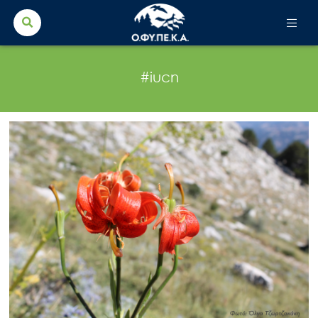
Search Button
Search
for:
#iucn