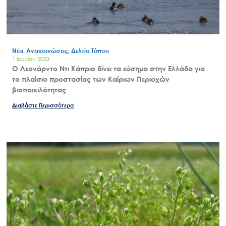
Νέα, Ανακοινώσεις, Δελτία Τύπου
1 Ιουλίου 2023
O Λεονάρντο Ντι Κάπριο δίνει τα εύσημα στην Ελλάδα για
το πλαίσιο προστασίας των Καίριων Περιοχών
βιοποικιλότητας
Διαβάστε Περισσότερα
Search
for:
Ο.ΦΥ.ΠΕ.Κ.Α.