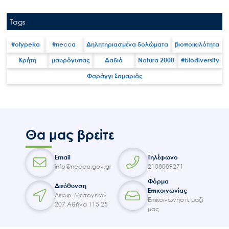
Tags
#ofypeka
#necca
Δηλητηριασμένα δολώματα
βιοποικιλότητα
Κρήτη
μαυρόγυπας
Δαδιά
Natura 2000
#biodiversity
Φαράγγι Σαμαριάς
Θα μας βρείτε
Email
Τηλέφωνο
info@necca.gov.gr
2108089271
Φόρμα
Διεύθυνση
Επικοινωνίας
Λεωφ. Μεσογείων
Επικοινωνήστε μαζί
207 Αθήνα 115 25
μας