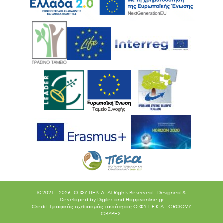
Ακολουθήστε μας
© 2021 - 2026. O.ΦΥ.ΠΕ.Κ.Α. All Rights Reserved - Designed &
Developed by
Digilex
and
Happyonline.gr
Credit: Γραφικός σχεδιασμός ταυτότητας Ο.ΦΥ.ΠΕ.Κ.Α.: GROOVY
GRAPHX.