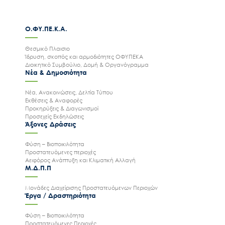
Ο.ΦΥ.ΠΕ.Κ.Α.
Θεσμικό Πλαισιο
Ίδρυση, σκοπός και αρμοδιότητες ΟΦΥΠΕΚΑ
Διοικητικό Συμβούλιο, Δομή & Οργανόγραμμα
Νέα & Δημοσιότητα
Νέα, Ανακοινώσεις, Δελτία Τύπου
Εκθέσεις & Αναφορές
Προκηρύξεις & Διαγωνισμοί
Προσεχείς Εκδηλώσεις
Άξονες Δράσεις
Φύση – Βιοποικιλότητα
Προστατευόμενες περιοχές
Αειφόρος Ανάπτυξη και Κλιματική Αλλαγή
Μ.Δ.Π.Π
Μονάδες Διαχείρισης Προστατευόμενων Περιοχών
Έργα / Δραστηριότητα
Φύση – Βιοποικιλότητα
Προστατευόμενες Περιοχές