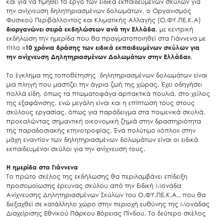
και για να τιμηθεί το έργο των ειδικά εκπαιδευμένων σκύλων για
την ανίχνευση δηλητηριασμένων δολωμάτων, ο Οργανισμός
Φυσικού Περιβάλλοντος και Κλιματικής Αλλαγής (Ο.ΦΥ.ΠΕ.Κ.Α)
διοργανώνει σειρά εκδηλώσεων ανά την Ελλάδα
, με κεντρική
εκδήλωση την ημερίδα που θα πραγματοποιηθεί στα Γιάννενα με
τίτλο «
10 χρόνια δράσης των ειδικά εκπαιδευμένων σκύλων για
την ανίχνευση Δηλητηριασμένων Δολωμάτων στην Ελλάδα»
.
Το έγκλημα της τοποθέτησης δηλητηριασμένων δολωμάτων είναι
μια πληγή που μαστίζει την άγρια ζωή της χώρας. Έχει οδηγήσει
πολλά είδη, όπως τα πτωματοφάγα αρπακτικά πουλιά, στο χείλος
της εξαφάνισης, ενώ μεγάλη είναι και η επίπτωσή τους στους
σκύλους εργασίας, όπως για παράδειγμα στα ποιμενικά σκυλιά,
προκαλώντας σημαντική οικονομική ζημιά στην δραστηριότητα
της παραδοσιακής κτηνοτροφίας. Ένα πολύτιμο «όπλο» στην
μάχη εναντίον των δηλητηριασμένων δολωμάτων είναι οι ειδικά
εκπαιδευμένοι σκύλοι για την ανίχνευση τους.
Η ημερίδα στα Γιάννενα
Το πρώτο σκέλος της εκδήλωσης θα περιλαμβάνει επίδειξη
προσομοίωσης έρευνας σκύλου από την Ειδική Μονάδα
Ανίχνευσης Δηλητηριασμένων Σκύλων του Ο.ΦΥ.ΠΕ.Κ.Α., που θα
διεξαχθεί σε κατάλληλο χώρο στην περιοχή ευθύνης της Μονάδας
Διαχείρισης Εθνικού Πάρκου Βόρειας Πίνδου. Το δεύτερο σκέλος