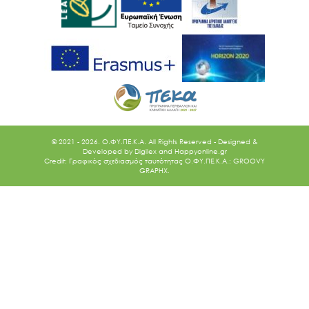
© 2021 - 2026. O.ΦΥ.ΠΕ.Κ.Α. All Rights Reserved - Designed &
Developed by
Digilex
and
Happyonline.gr
Credit: Γραφικός σχεδιασμός ταυτότητας Ο.ΦΥ.ΠΕ.Κ.Α.: GROOVY
GRAPHX.