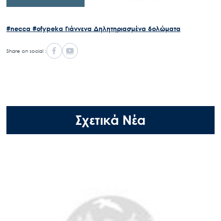
#necca
#ofypeka
Γιάννενα
Δηλητηριασμένα δολώματα
Share on social :
Σχετικά Νέα