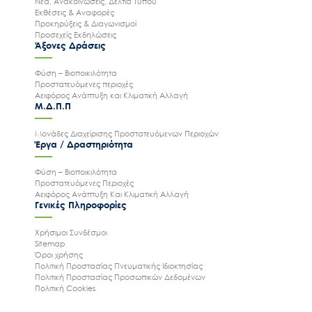
Νέα, Ανακοινώσεις, Δελτία Τύπου
Εκθέσεις & Αναφορές
Προκηρύξεις & Διαγωνισμοί
Προσεχείς Εκδηλώσεις
Άξονες Δράσεις
Φύση – Βιοποικιλότητα
Προστατευόμενες περιοχές
Αειφόρος Ανάπτυξη και Κλιματική Αλλαγή
Μ.Δ.Π.Π
Μονάδες Διαχείρισης Προστατευόμενων Περιοχών
Έργα / Δραστηριότητα
Φύση – Βιοποικιλότητα
Προστατευόμενες Περιοχές
Αειφόρος Ανάπτυξη Και Κλιματική Αλλαγή
Γενικές Πληροφορίες
Χρήσιμοι Συνδέσμοι
Ακολουθήστε μας
Sitemap
Όροι χρήσης
Πολιτική Προστασίας Πνευματικής Ιδιοκτησίας
Πολιτική Προστασίας Προσωπικών Δεδομένων
Πολιτική Cookies