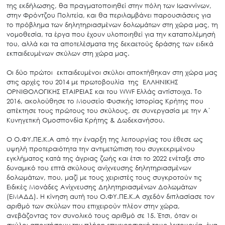
της εκδήλωσης, θα πραγματοποιηθεί στην πόλη των Ιωαννίνων,
στην Φρόντζου Πολιτεία, και θα περιλαμβάνει παρουσιάσεις για
το πρόβλημα των δηλητηριασμένων δολωμάτων στη χώρα μας, τη
νομοθεσία, τα έργα που έχουν υλοποιηθεί για την καταπολέμησή
του, αλλά και τα αποτελέσματα της δεκαετούς δράσης των ειδικά
εκπαιδευμένων σκύλων στη χώρα μας.
Οι δύο πρώτοι εκπαιδευμένοι σκύλοι αποκτήθηκαν στη χώρα μας
στις αρχές του 2014 με πρωτοβουλία της ΕΛΛΗΝΙΚΗΣ
ΟΡΝΙΘΟΛΟΓΙΚΗΣ ΕΤΑΙΡΕΙΑΣ και του WWF Ελλάς αντίστοιχα. Το
2016, ακολούθησε το Μουσείο Φυσικής Ιστορίας Κρήτης που
απέκτησε τους πρώτους του σκύλους, σε συνεργασία με την Α΄
Κυνηγετική Ομοσπονδία Κρήτης & Δωδεκανήσου.
Ο Ο.ΦΥ.ΠΕ.Κ.Α από την έναρξη της λειτουργίας του έθεσε ως
υψηλή προτεραιότητα την αντιμετώπιση του συγκεκριμένου
εγκλήματος κατά της άγριας ζωής και έτσι το 2022 ενέταξε στο
δυναμικό του επτά σκύλους ανίχνευσης δηλητηριασμένων
δολωμάτων, που, μαζί με τους χειριστές τους συγκροτούν τις
Ειδικές Μονάδες Ανίχνευσης Δηλητηριασμένων Δολωμάτων
(ΕΜΑΔΔ). Η κίνηση αυτή του Ο.ΦΥ.ΠΕ.Κ.Α σχεδόν διπλασίασε τον
αριθμό των σκύλων που επιχειρούν πλέον στην χώρα,
ανεβάζοντας τον συνολικό τους αριθμό σε 15. Έτσι, όταν οι
σκύλοι αποκτήσουν την πλήρη επιχειρησιακή τους λειτουργία, ένα