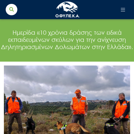
Search Button
Search
for:
Ημερίδα «10 χρόνια δράσης των ειδικά
εκπαιδευμένων σκύλων για την ανίχνευση
Δηλητηριασμένων Δολωμάτων στην Ελλάδα».