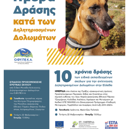
Search
for:
Ο.ΦΥ.ΠΕ.Κ.Α.
Νέα – Δημοσιότητα
Άξονες δράσης
Μ.Δ.Π.Π.
Έργα
Εισιτήρια
Επικοινωνία