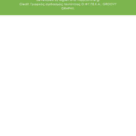
Credit: Γραφικός σχεδιασμός ταυτότητας Ο.ΦΥ.ΠΕ.Κ.Α.: GROOVY
GRAPHX.