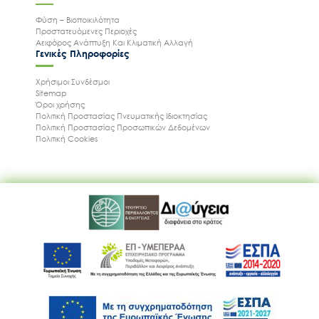
Φύση – Βιοποικιλότητα
Προστατευόμενες Περιοχές
Αειφόρος Ανάπτυξη Και Κλιματική Αλλαγή
Γενικές Πληροφορίες
Χρήσιμοι Συνδέσμοι
Sitemap
Όροι χρήσης
Πολιτική Προστασίας Πνευματικής Ιδιοκτησίας
Πολιτική Προστασίας Προσωπικών Δεδομένων
Πολιτική Cookies
Ακολουθήστε μας