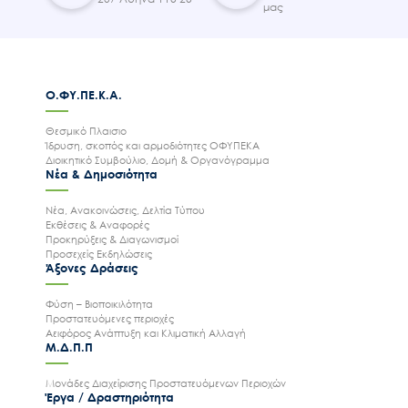
μας
Ο.ΦΥ.ΠΕ.Κ.Α.
Θεσμικό Πλαισιο
Ίδρυση, σκοπός και αρμοδιότητες ΟΦΥΠΕΚΑ
Διοικητικό Συμβούλιο, Δομή & Οργανόγραμμα
Νέα & Δημοσιότητα
Νέα, Ανακοινώσεις, Δελτία Τύπου
Εκθέσεις & Αναφορές
Προκηρύξεις & Διαγωνισμοί
Προσεχείς Εκδηλώσεις
Άξονες Δράσεις
Φύση – Βιοποικιλότητα
Προστατευόμενες περιοχές
Αειφόρος Ανάπτυξη και Κλιματική Αλλαγή
Μ.Δ.Π.Π
Μονάδες Διαχείρισης Προστατευόμενων Περιοχών
Έργα / Δραστηριότητα