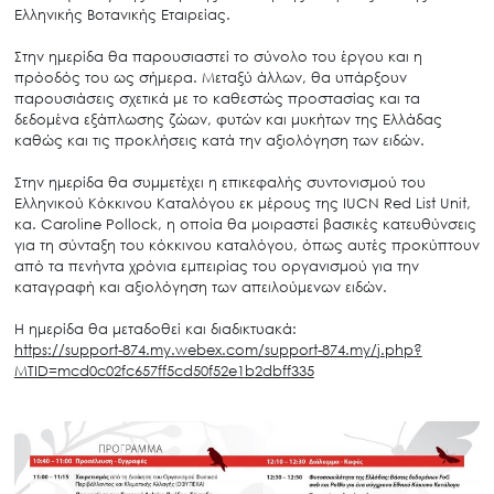
Ελληνικής Βοτανικής Εταιρείας.
Στην ημερίδα θα παρουσιαστεί το σύνολο του έργου και η
πρόοδός του ως σήμερα. Μεταξύ άλλων, θα υπάρξουν
παρουσιάσεις σχετικά με το καθεστώς προστασίας και τα
δεδομένα εξάπλωσης ζώων, φυτών και μυκήτων της Ελλάδας
καθώς και τις προκλήσεις κατά την αξιολόγηση των ειδών.
Στην ημερίδα θα συμμετέχει η επικεφαλής συντονισμού του
Ελληνικού Κόκκινου Καταλόγου εκ μέρους της IUCN Red List Unit,
κα. Caroline Pollock, η οποία θα μοιραστεί βασικές κατευθύνσεις
για τη σύνταξη του κόκκινου καταλόγου, όπως αυτές προκύπτουν
από τα πενήντα χρόνια εμπειρίας του οργανισμού για την
καταγραφή και αξιολόγηση των απειλούμενων ειδών.
Η ημερίδα θα μεταδοθεί και διαδικτυακά:
https
://
support
-874.
my
.
webex
.
com
/
support
-874.
my
/
j
.
php
?
MTID
=
mcd
0
c
02
fc
657
ff
5
cd
50
f
52
e
1
b
2
dbff
335