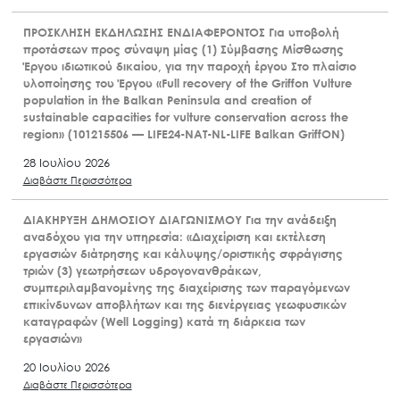
ΠΡΟΣΚΛΗΣΗ ΕΚΔΗΛΩΣΗΣ ΕΝΔΙΑΦΕΡΟΝΤΟΣ Για υποβολή
προτάσεων προς σύναψη μίας (1) Σύμβασης Μίσθωσης
Έργου ιδιωτικού δικαίου, για την παροχή έργου Στο πλαίσιο
υλοποίησης του Έργου «Full recovery of the Griffon Vulture
population in the Balkan Peninsula and creation of
sustainable capacities for vulture conservation across the
region» (101215506 — LIFE24-NAT-NL-LIFE Balkan GriffON)
28 Ιουλίου 2026
Διαβάστε Περισσότερα
ΔΙΑΚΗΡΥΞΗ ΔΗΜΟΣΙΟΥ ΔΙΑΓΩΝΙΣΜΟΥ Για την ανάδειξη
αναδόχου για την υπηρεσία: «Διαχείριση και εκτέλεση
εργασιών διάτρησης και κάλυψης/οριστικής σφράγισης
τριών (3) γεωτρήσεων υδρογονανθράκων,
συμπεριλαμβανομένης της διαχείρισης των παραγόμενων
επικίνδυνων αποβλήτων και της διενέργειας γεωφυσικών
καταγραφών (Well Logging) κατά τη διάρκεια των
εργασιών»
20 Ιουλίου 2026
Διαβάστε Περισσότερα