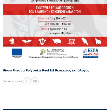
#iucn
#necca
#ofypeka
#red list
#κόκκινος κατάλογος
Share on social :
Search
for: