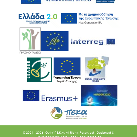
© 2021 - 2026. O.ΦΥ.ΠΕ.Κ.Α. All Rights Reserved - Designed &
Developed by
Digilex
and
Happyonline.gr