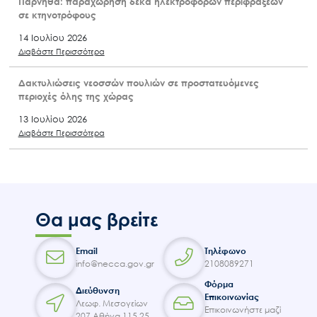
Πάρνηθα: παραχώρηση δέκα ηλεκτροφόρων περιφράξεων
σε κτηνοτρόφους
14 Ιουλίου 2026
Διαβάστε Περισσότερα
Δακτυλιώσεις νεοσσών πουλιών σε προστατευόμενες
περιοχές όλης της χώρας
13 Ιουλίου 2026
Διαβάστε Περισσότερα
Θα μας βρείτε
Email
Τηλέφωνο
info@necca.gov.gr
2108089271
Φόρμα
Διεύθυνση
Επικοινωνίας
Λεωφ. Μεσογείων
Επικοινωνήστε μαζί
207 Αθήνα 115 25