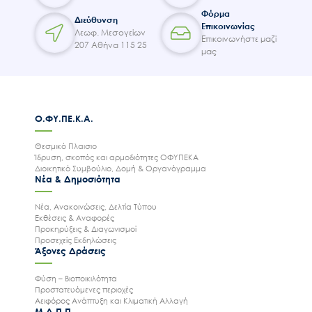
Φόρμα
Διεύθυνση
Επικοινωνίας
Λεωφ. Μεσογείων
Επικοινωνήστε μαζί
207 Αθήνα 115 25
μας
Ο.ΦΥ.ΠΕ.Κ.Α.
Θεσμικό Πλαισιο
Ίδρυση, σκοπός και αρμοδιότητες ΟΦΥΠΕΚΑ
Διοικητικό Συμβούλιο, Δομή & Οργανόγραμμα
Νέα & Δημοσιότητα
Νέα, Ανακοινώσεις, Δελτία Τύπου
Εκθέσεις & Αναφορές
Προκηρύξεις & Διαγωνισμοί
Προσεχείς Εκδηλώσεις
Άξονες Δράσεις
Φύση – Βιοποικιλότητα
Προστατευόμενες περιοχές
Αειφόρος Ανάπτυξη και Κλιματική Αλλαγή
Μ.Δ.Π.Π