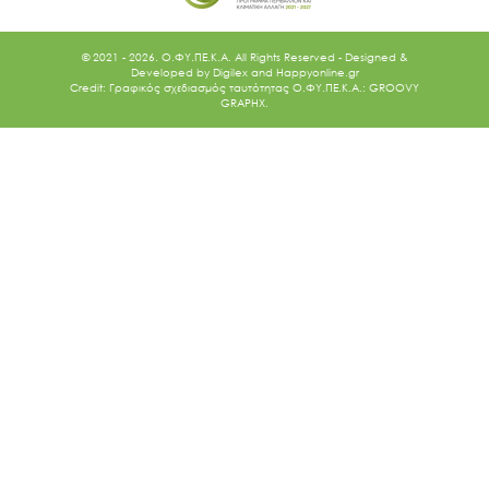
© 2021 - 2026. O.ΦΥ.ΠΕ.Κ.Α. All Rights Reserved - Designed &
Developed by
Digilex
and
Happyonline.gr
Credit: Γραφικός σχεδιασμός ταυτότητας Ο.ΦΥ.ΠΕ.Κ.Α.: GROOVY
GRAPHX.