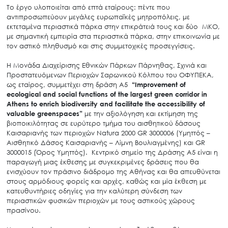
Το έργο υλοποιείται από επτά εταίρους: πέντε που
αντιπροσωπεύουν μεγάλες ευρωπαϊκές μητροπόλεις, με
εκτεταμένα περιαστικά πάρκα στην επικράτειά τους και δύο ΜΚΟ,
με σημαντική εμπειρία στα περιαστικά πάρκα, στην επικοινωνία με
τον αστικό πληθυσμό και στις συμμετοχικές προσεγγίσεις.
Η Μονάδα Διαχείρισης Εθνικών Πάρκων Πάρνηθας, Σχινιά και
Προστατευόμενων Περιοχών Σαρωνικού Κόλπου του ΟΦΥΠΕΚΑ,
ως εταίρος, συμμετέχει στη δράση Α5
“Improvement of
ecological and social functions of the largest green corridor in
Athens to enrich biodiversity and facilitate the accessibility of
valuable greenspaces”
με την αξιολόγηση και εκτίμηση της
βιοποικιλότητας σε ευρύτερο τμήμα του αισθητικού δάσους
Καισαριανής των περιοχών Natura 2000 GR 3000006 (Υμηττός –
Αισθητικό Δάσος Καισαριανής – Λίμνη Βουλιαγμένης) και GR
3000015 (Όρος Υμηττός). Κεντρικό σημείο της Δράσης Α5 είναι η
παραγωγή μιας έκθεσης με συγκεκριμένες δράσεις που θα
ενισχύουν τον πράσινο διάδρομο της Αθήνας και θα απευθύνεται
στους αρμόδιους φορείς και αρχές, καθώς και μία έκθεση με
κατευθυντήριες οδηγίες για την καλύτερη σύνδεση των
περιαστικών φυσικών περιοχών με τους αστικούς χώρους
πρασίνου.