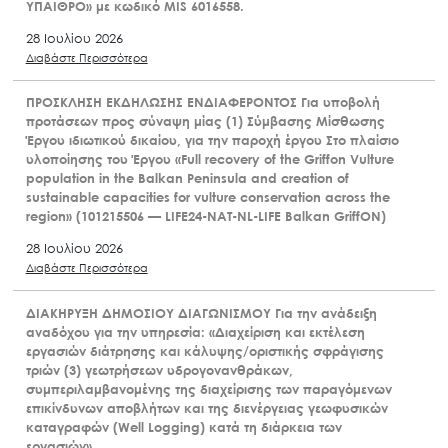
ΥΠΑΙΘΡΟ» με κωδικό MIS 6016558.
28 Ιουλίου 2026
Διαβάστε Περισσότερα
ΠΡΟΣΚΛΗΣΗ ΕΚΔΗΛΩΣΗΣ ΕΝΔΙΑΦΕΡΟΝΤΟΣ Για υποβολή
προτάσεων προς σύναψη μίας (1) Σύμβασης Μίσθωσης
Έργου ιδιωτικού δικαίου, για την παροχή έργου Στο πλαίσιο
υλοποίησης του Έργου «Full recovery of the Griffon Vulture
population in the Balkan Peninsula and creation of
sustainable capacities for vulture conservation across the
region» (101215506 — LIFE24-NAT-NL-LIFE Balkan GriffON)
28 Ιουλίου 2026
Διαβάστε Περισσότερα
ΔΙΑΚΗΡΥΞΗ ΔΗΜΟΣΙΟΥ ΔΙΑΓΩΝΙΣΜΟΥ Για την ανάδειξη
αναδόχου για την υπηρεσία: «Διαχείριση και εκτέλεση
εργασιών διάτρησης και κάλυψης/οριστικής σφράγισης
τριών (3) γεωτρήσεων υδρογονανθράκων,
συμπεριλαμβανομένης της διαχείρισης των παραγόμενων
επικίνδυνων αποβλήτων και της διενέργειας γεωφυσικών
καταγραφών (Well Logging) κατά τη διάρκεια των
εργασιών»