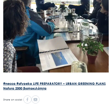
Search
for:
Ο.ΦΥ.ΠΕ.Κ.Α.
Νέα – Δημοσιότητα
Άξονες δράσης
Μ.Δ.Π.Π.
Έργα
Εισιτήρια
#necca
#ofypeka
LIFE PREPARATORY – URBAN GREENING PLANS
Επικοινωνία
Natura 2000
βιοποικιλότητα
Share on social :