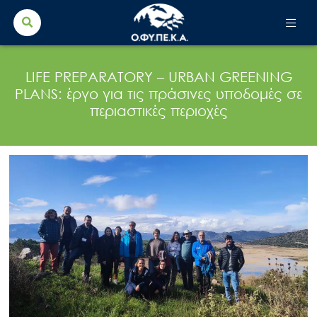
Search Button
Search
for:
LIFE PREPARATORY – URBAN GREENING
PLANS: έργο για τις πράσινες υποδομές σε
περιαστικές περιοχές