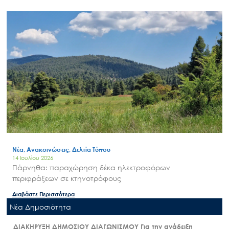
Νέα, Ανακοινώσεις, Δελτία Τύπου
14 Ιουλίου 2026
Πάρνηθα: παραχώρηση δέκα ηλεκτροφόρων
περιφράξεων σε κτηνοτρόφους
Διαβάστε Περισσότερα
Nέα Δημοσιότητα
ΔΙΑΚΗΡΥΞΗ ΔΗΜΟΣΙΟΥ ΔΙΑΓΩΝΙΣΜΟΥ Για την ανάδειξη