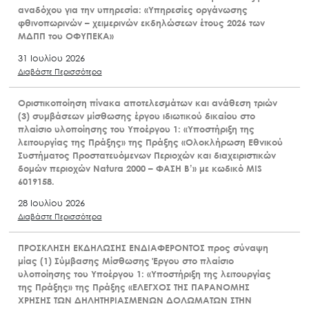
αναδόχου για την υπηρεσία: «Υπηρεσίες οργάνωσης
φθινοπωρινών – χειμερινών εκδηλώσεων έτους 2026 των
ΜΔΠΠ του ΟΦΥΠΕΚΑ»
31 Ιουλίου 2026
Διαβάστε Περισσότερα
Οριστικοποίηση πίνακα αποτελεσμάτων και ανάθεση τριών
(3) συμβάσεων μίσθωσης έργου ιδιωτικού δικαίου στο
πλαίσιο υλοποίησης του Υποέργου 1: «Υποστήριξη της
λειτουργίας της Πράξης» της Πράξης «Ολοκλήρωση Εθνικού
Συστήματος Προστατευόμενων Περιοχών και διαχειριστικών
δομών περιοχών Natura 2000 – ΦΑΣΗ Β’» με κωδικό MIS
6019158.
28 Ιουλίου 2026
Διαβάστε Περισσότερα
ΠΡΟΣΚΛΗΣΗ ΕΚΔΗΛΩΣΗΣ ΕΝΔΙΑΦΕΡΟΝΤΟΣ προς σύναψη
μίας (1) Σύμβασης Μίσθωσης Έργου στο πλαίσιο
υλοποίησης του Υποέργου 1: «Υποστήριξη της λειτουργίας
της Πράξης» της Πράξης «ΕΛΕΓΧΟΣ ΤΗΣ ΠΑΡΑΝΟΜΗΣ
ΧΡΗΣΗΣ ΤΩΝ ΔΗΛΗΤΗΡΙΑΣΜΕΝΩΝ ΔΟΛΩΜΑΤΩΝ ΣΤΗΝ