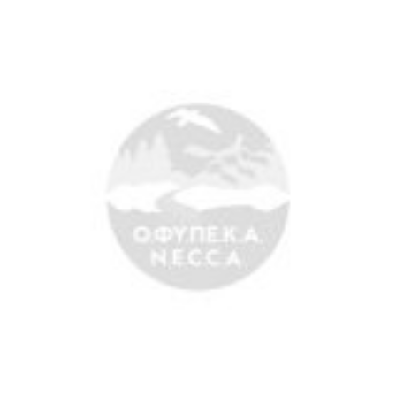
Σχετικά Νέα
Search
for:
Ο.ΦΥ.ΠΕ.Κ.Α.
Νέα – Δημοσιότητα
Άξονες δράσης