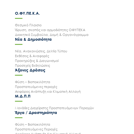
Διεύθυνση
Επικοινωνίας
Λεωφ. Μεσογείων
Επικοινωνήστε μαζί
207 Αθήνα 115 25
μας
Ο.ΦΥ.ΠΕ.Κ.Α.
Θεσμικό Πλαισιο
Ίδρυση, σκοπός και αρμοδιότητες ΟΦΥΠΕΚΑ
Διοικητικό Συμβούλιο, Δομή & Οργανόγραμμα
Νέα & Δημοσιότητα
Νέα, Ανακοινώσεις, Δελτία Τύπου
Εκθέσεις & Αναφορές
Προκηρύξεις & Διαγωνισμοί
Προσεχείς Εκδηλώσεις
Άξονες Δράσεις
Φύση – Βιοποικιλότητα
Προστατευόμενες περιοχές
Αειφόρος Ανάπτυξη και Κλιματική Αλλαγή
Μ.Δ.Π.Π