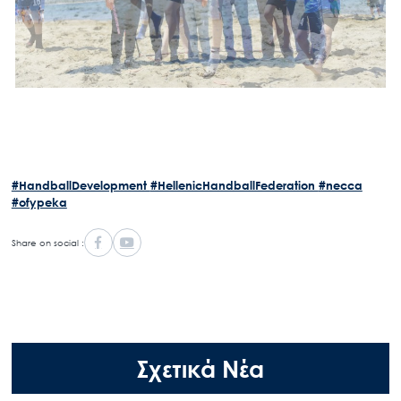
#HandballDevelopment
#HellenicHandballFederation
#necca
#ofypeka
Share on social :