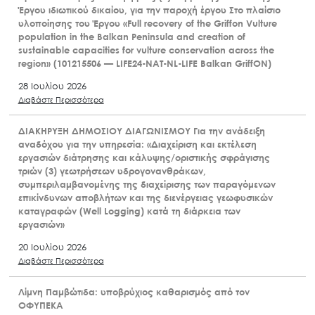
28 Ιουλίου 2026
Διαβάστε Περισσότερα
ΠΡΟΣΚΛΗΣΗ ΕΚΔΗΛΩΣΗΣ ΕΝΔΙΑΦΕΡΟΝΤΟΣ Για υποβολή
προτάσεων προς σύναψη μίας (1) Σύμβασης Μίσθωσης
Έργου ιδιωτικού δικαίου, για την παροχή έργου Στο πλαίσιο
υλοποίησης του Έργου «Full recovery of the Griffon Vulture
population in the Balkan Peninsula and creation of
sustainable capacities for vulture conservation across the
region» (101215506 — LIFE24-NAT-NL-LIFE Balkan GriffON)
28 Ιουλίου 2026
Διαβάστε Περισσότερα
ΔΙΑΚΗΡΥΞΗ ΔΗΜΟΣΙΟΥ ΔΙΑΓΩΝΙΣΜΟΥ Για την ανάδειξη
αναδόχου για την υπηρεσία: «Διαχείριση και εκτέλεση
εργασιών διάτρησης και κάλυψης/οριστικής σφράγισης
τριών (3) γεωτρήσεων υδρογονανθράκων,
συμπεριλαμβανομένης της διαχείρισης των παραγόμενων
επικίνδυνων αποβλήτων και της διενέργειας γεωφυσικών
καταγραφών (Well Logging) κατά τη διάρκεια των
εργασιών»