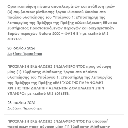
φθινοπωρινών – χειμερινών εκδηλώσεων έτους 2026 των
ΜΔΠΠ του ΟΦΥΠΕΚΑ»
31 Ιουλίου 2026
Διαβάστε Περισσότερα
Οριστικοποίηση πίνακα αποτελεσμάτων και ανάθεση τριών
(3) συμβάσεων μίσθωσης έργου ιδιωτικού δικαίου στο
πλαίσιο υλοποίησης του Υποέργου 1: «Υποστήριξη της
λειτουργίας της Πράξης» της Πράξης «Ολοκλήρωση Εθνικού
Συστήματος Προστατευόμενων Περιοχών και διαχειριστικών
δομών περιοχών Natura 2000 – ΦΑΣΗ Β’» με κωδικό MIS
6019158.
28 Ιουλίου 2026
Διαβάστε Περισσότερα
ΠΡΟΣΚΛΗΣΗ ΕΚΔΗΛΩΣΗΣ ΕΝΔΙΑΦΕΡΟΝΤΟΣ προς σύναψη
μίας (1) Σύμβασης Μίσθωσης Έργου στο πλαίσιο
υλοποίησης του Υποέργου 1: «Υποστήριξη της λειτουργίας
της Πράξης» της Πράξης «ΕΛΕΓΧΟΣ ΤΗΣ ΠΑΡΑΝΟΜΗΣ
ΧΡΗΣΗΣ ΤΩΝ ΔΗΛΗΤΗΡΙΑΣΜΕΝΩΝ ΔΟΛΩΜΑΤΩΝ ΣΤΗΝ
ΥΠΑΙΘΡΟ» με κωδικό MIS 6016558.