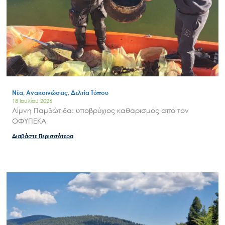
Νέα, Ανακοινώσεις, Δελτία Τύπου
18 Ιουλίου 2026
Λίμνη Παμβώτιδα: υποβρύχιος καθαρισμός από τον
ΟΦΥΠΕΚΑ
Διαβάστε Περισσότερα