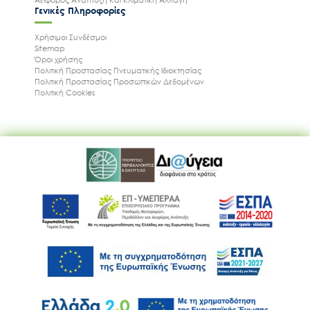
Μονάδες Διαχείρισης Προστατευόμενων Περιοχών
Έργα / Δραστηριότητα
Φύση – Βιοποικιλότητα
Προστατευόμενες Περιοχές
Αειφόρος Ανάπτυξη Και Κλιματική Αλλαγή
Γενικές Πληροφορίες
Χρήσιμοι Συνδέσμοι
Sitemap
Όροι χρήσης
Πολιτική Προστασίας Πνευματικής Ιδιοκτησίας
Πολιτική Προστασίας Προσωπικών Δεδομένων
Πολιτική Cookies
Ακολουθήστε μας