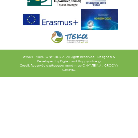
© 2021 - 2026. O.ΦΥ.ΠΕ.Κ.Α. All Rights Reserved - Designed &
Developed by
Digilex
and
Happyonline.gr
Credit: Γραφικός σχεδιασμός ταυτότητας Ο.ΦΥ.ΠΕ.Κ.Α.: GROOVY
GRAPHX.