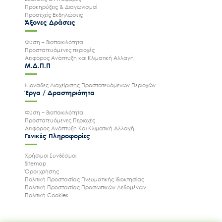
Προκηρύξεις & Διαγωνισμοί
Προσεχείς Εκδηλώσεις
Άξονες Δράσεις
Φύση – Βιοποικιλότητα
Προστατευόμενες περιοχές
Αειφόρος Ανάπτυξη και Κλιματική Αλλαγή
Μ.Δ.Π.Π
Μονάδες Διαχείρισης Προστατευόμενων Περιοχών
Έργα / Δραστηριότητα
Φύση – Βιοποικιλότητα
Προστατευόμενες Περιοχές
Αειφόρος Ανάπτυξη Και Κλιματική Αλλαγή
Γενικές Πληροφορίες
Χρήσιμοι Συνδέσμοι
Ακολουθήστε μας
Sitemap
Όροι χρήσης
Πολιτική Προστασίας Πνευματικής Ιδιοκτησίας
Πολιτική Προστασίας Προσωπικών Δεδομένων
Πολιτική Cookies