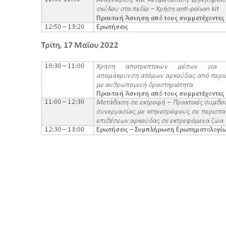
Search
for:
Ο.ΦΥ.ΠΕ.Κ.Α.
Νέα – Δημοσιότητα
Άξονες δράσης
Μ.Δ.Π.Π.
Έργα
Εισιτήρια
Επικοινωνία