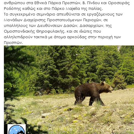
ανθρώπου στα Εθνικά Πάρκα Πρεσπών, Β. Πίνδου και Οροσειράς
Ροδόπης καθώς και στο Πάρκο Majella της Ιταλίας.
Το συγκεκριμένο σεμινάριο απευθύνεται σε εργαζόμενους των
Μονάδων Διαχείρισης Προστατευόμενων Περιοχών, σε
υπαλλήλους των Διευθύνσεων Δασών, Δασαρχείων, της
Ομοσπονδιακής Θηροφυλακής, και σε ιδιώτες που
αλληλεπιδρούν τακτικά με άτομα αρκούδας στην περιοχή των
Πρεσπών.