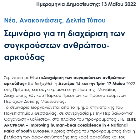
Ημερομηνία Δημοσίευσης: 13 Μαΐου 2022
Νέα, Ανακοινώσεις, Δελτία Τύπου
Σεμινάριο για τη διαχείριση των
συγκρούσεων ανθρώπου-
αρκούδας
Σεμινάριο με θέμα
«Διαχείριση των συγκρούσεων ανθρώπου-
αρκούδας»
θα διεξαχθεί τη
Δευτέρα 16 και την Τρίτη 17 Μαΐου
2022
στις Πρέσπες και συγκεκριμένα στην έδρα της Μονάδας
Διαχείρισης Εθνικού Πάρκου Πρεσπών και Προστατευόμενων
Περιοχών Δυτικής Μακεδονίας.
Το σεμινάριο διοργανώνεται από το Τμήμα Κτηνιατρικής του
Πανεπιστημίου Θεσσαλίας, σε συνεργασία με την Περιβαλλοντική
Οργάνωση «Καλλιστώ», στο πλαίσιο του προγράμματος LIFΕ,
«
LIFE
ARCPROM
–
Improving
human
–
bear
coexistence
in
4
National
Parks
of
South
Europe
».
Κύριος στόχος του προγράμματος είναι η
βελτίωση των όρων συνύπαρξης της καφέ αρκούδας και του