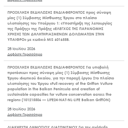
ΠΡΟΣΚΛΗΣΗ ΕΚΔΗΛΩΣΗΣ ΕΝΔΙΑΦΕΡΟΝΤΟΣ προς σύναψη
μίας (1) Σύμβασης Μίσθωσης Έργου στο πλαίσιο
υλοποίησης του Υποέργου 1: «Υποστήριξη της λειτουργίας
της Πράξης» της Πράξης «ΕΛΕΓΧΟΣ ΤΗΣ ΠΑΡΑΝΟΜΗΣ
ΧΡΗΣΗΣ ΤΩΝ ΔΗΛΗΤΗΡΙΑΣΜΕΝΩΝ ΔΟΛΩΜΑΤΩΝ ΣΤΗΝ
ΥΠΑΙΘΡΟ» με κωδικό MIS 6016558.
28 Ιουλίου 2026
Διαβάστε Περισσότερα
ΠΡΟΣΚΛΗΣΗ ΕΚΔΗΛΩΣΗΣ ΕΝΔΙΑΦΕΡΟΝΤΟΣ Για υποβολή
προτάσεων προς σύναψη μίας (1) Σύμβασης Μίσθωσης
Έργου ιδιωτικού δικαίου, για την παροχή έργου Στο πλαίσιο
υλοποίησης του Έργου «Full recovery of the Griffon Vulture
population in the Balkan Peninsula and creation of
sustainable capacities for vulture conservation across the
region» (101215506 — LIFE24-NAT-NL-LIFE Balkan GriffON)
28 Ιουλίου 2026
Διαβάστε Περισσότερα
ΔΙΑΚΗΡΥΞΗ ΔΗΜΟΣΙΟΥ ΔΙΑΓΩΝΙΣΜΟΥ Για την ανάδειξη