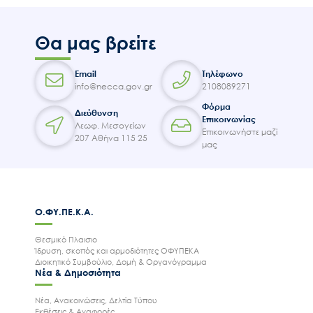
Θα μας βρείτε
Email
Τηλέφωνο
info@necca.gov.gr
2108089271
Φόρμα
Διεύθυνση
Επικοινωνίας
Λεωφ. Μεσογείων
Επικοινωνήστε μαζί
207 Αθήνα 115 25
μας
Ο.ΦΥ.ΠΕ.Κ.Α.
Θεσμικό Πλαισιο
Ίδρυση, σκοπός και αρμοδιότητες ΟΦΥΠΕΚΑ
Διοικητικό Συμβούλιο, Δομή & Οργανόγραμμα
Νέα & Δημοσιότητα
Νέα, Ανακοινώσεις, Δελτία Τύπου
Εκθέσεις & Αναφορές