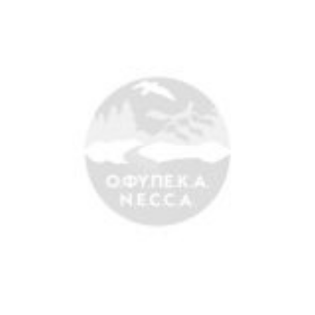
Ο.ΦΥ.ΠΕ.Κ.Α.
Νέα – Δημοσιότητα
Άξονες δράσης
Μ.Δ.Π.Π.
Έργα
Εισιτήρια
Επικοινωνία