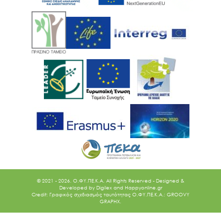
© 2021 - 2026. O.ΦΥ.ΠΕ.Κ.Α. All Rights Reserved - Designed &
Developed by
Digilex
and
Happyonline.gr
Credit: Γραφικός σχεδιασμός ταυτότητας Ο.ΦΥ.ΠΕ.Κ.Α.: GROOVY
GRAPHX.