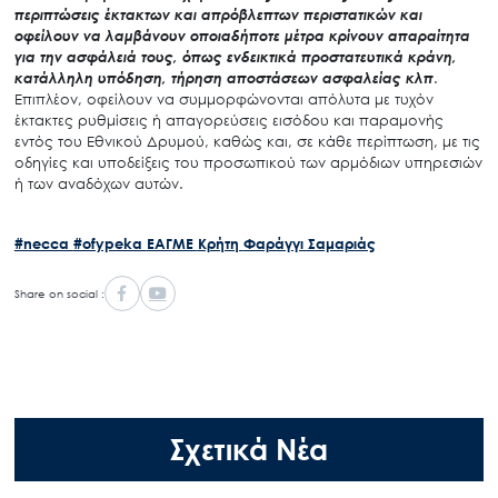
περιπτώσεις έκτακτων και απρόβλεπτων περιστατικών και
οφείλουν να λαμβάνουν οποιαδήποτε μέτρα κρίνουν απαραίτητα
για την ασφάλειά τους, όπως ενδεικτικά προστατευτικά κράνη,
κατάλληλη υπόδηση, τήρηση αποστάσεων ασφαλείας κλπ
.
Επιπλέον, οφείλουν να συμμορφώνονται απόλυτα με τυχόν
έκτακτες ρυθμίσεις ή απαγορεύσεις εισόδου και παραμονής
εντός του Εθνικού Δρυμού, καθώς και, σε κάθε περίπτωση, με τις
οδηγίες και υποδείξεις του προσωπικού των αρμόδιων υπηρεσιών
ή των αναδόχων αυτών.
#necca
#ofypeka
ΕΑΓΜΕ
Κρήτη
Φαράγγι Σαμαριάς
Share on social :
Σχετικά Νέα
Search
for: