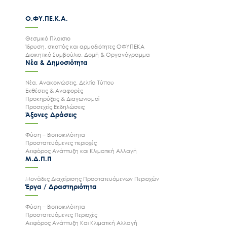
Ο.ΦΥ.ΠΕ.Κ.Α.
Θεσμικό Πλαισιο
Ίδρυση, σκοπός και αρμοδιότητες ΟΦΥΠΕΚΑ
Διοικητικό Συμβούλιο, Δομή & Οργανόγραμμα
Νέα & Δημοσιότητα
Νέα, Ανακοινώσεις, Δελτία Τύπου
Εκθέσεις & Αναφορές
Προκηρύξεις & Διαγωνισμοί
Προσεχείς Εκδηλώσεις
Άξονες Δράσεις
Φύση – Βιοποικιλότητα
Προστατευόμενες περιοχές
Αειφόρος Ανάπτυξη και Κλιματική Αλλαγή
Μ.Δ.Π.Π
Μονάδες Διαχείρισης Προστατευόμενων Περιοχών
Έργα / Δραστηριότητα
Φύση – Βιοποικιλότητα
Προστατευόμενες Περιοχές
Αειφόρος Ανάπτυξη Και Κλιματική Αλλαγή