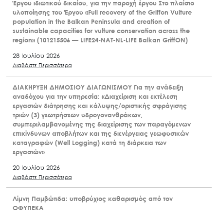
Έργου ιδιωτικού δικαίου, για την παροχή έργου Στο πλαίσιο
υλοποίησης του Έργου «Full recovery of the Griffon Vulture
population in the Balkan Peninsula and creation of
sustainable capacities for vulture conservation across the
region» (101215506 — LIFE24-NAT-NL-LIFE Balkan GriffON)
28 Ιουλίου 2026
Διαβάστε Περισσότερα
ΔΙΑΚΗΡΥΞΗ ΔΗΜΟΣΙΟΥ ΔΙΑΓΩΝΙΣΜΟΥ Για την ανάδειξη
αναδόχου για την υπηρεσία: «Διαχείριση και εκτέλεση
εργασιών διάτρησης και κάλυψης/οριστικής σφράγισης
τριών (3) γεωτρήσεων υδρογονανθράκων,
συμπεριλαμβανομένης της διαχείρισης των παραγόμενων
επικίνδυνων αποβλήτων και της διενέργειας γεωφυσικών
καταγραφών (Well Logging) κατά τη διάρκεια των
εργασιών»
20 Ιουλίου 2026
Διαβάστε Περισσότερα
Λίμνη Παμβώτιδα: υποβρύχιος καθαρισμός από τον
ΟΦΥΠΕΚΑ