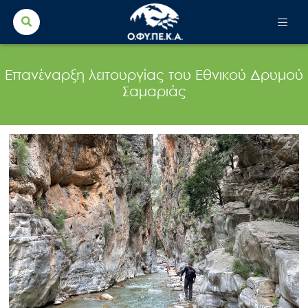
Search Button
Search
for:
Επανέναρξη λειτουργίας του Εθνικού Δρυμού
Σαμαριάς