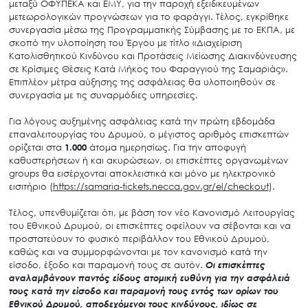
μεταξύ ΟΦΥΠΕΚΑ και ΕΜΥ, για την παροχή εξειδικευμένων
μετεωρολογικών προγνώσεων για το φαράγγι. Τέλος, εγκρίθηκε
συνεργασία μέσω της Προγραμματικής Σύμβασης με το ΕΚΠΑ, με
σκοπό την υλοποίηση του Έργου με τίτλο «Διαχείριση
Κατολισθητικού Κινδύνου και Προτάσεις Μείωσης Διακινδύνευσης
σε Κρίσιμες Θέσεις Κατά Μήκος του Φαραγγιού της Σαμαριάς».
Επιπλέον μέτρα αύξησης της ασφάλειας θα υλοποιηθούν σε
συνεργασία με τις συναρμόδιες υπηρεσίες.
Για λόγους αυξημένης ασφάλειας κατά την πρώτη εβδομάδα
επαναλειτουργίας του Δρυμού, ο μέγιστος αριθμός επισκεπτών
ορίζεται στα
1.000
άτομα ημερησίως. Για την αποφυγή
καθυστερήσεων ή και ακυρώσεων, οι επισκέπτες οργανωμένων
groups θα εισέρχονται αποκλειστικά και μόνο με ηλεκτρονικό
εισιτήριο (
https://samaria-tickets.necca.gov.gr/el/checkout
).
Τέλος, υπενθυμίζεται ότι, με βάση τον νέο Κανονισμό Λειτουργίας
του Εθνικού Δρυμού, οι επισκέπτες οφείλουν να σέβονται και να
προστατεύουν το φυσικό περιβάλλον του Εθνικού Δρυμού,
καθώς και να συμμορφώνονται με τον κανονισμό κατά την
είσοδο, έξοδο και παραμονή τους σε αυτόν.
Οι επισκέπτες
αναλαμβάνουν παντός είδους ατομική ευθύνη για την ασφάλειά
τους κατά την είσοδο και παραμονή τους εντός των ορίων του
Εθνικού Δρυμού, αποδεχόμενοι τους κινδύνους, ιδίως σε