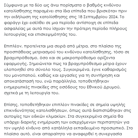
Σύμφωνα με τα δύο ως άνω πορίσματα ο βαθμός κινδύνου
κατολίσθησης παραμένει στα ίδια επίπεδα που βρισκόταν πριν
την εκδήλωση της κατολίσθησης στις 18 Σεπτεμβρίου 2024. Το
φαράγγι έχει εισέλθει σε μια περίοδο αντίστοιχη σε επίπεδα
ασφαλείας με αυτά που ίσχυαν την πρότερη περίοδο πλήρους
λειτουργίας και επισκεψιμότητάς του.
Επιπλέον, προτείνεται μια σειρά από μέτρα, στο πλαίσιο της
προσπάθειας μετριασμού του κινδύνου κατολίσθησης, τόσο σε
βραχυπρόθεσμο, όσο και σε μακροπρόθεσμο ορίζοντα
εφαρμογής. Σημειώνεται πως τα βραχυπρόθεσμα μέτρα έχουν
υλοποιηθεί στο σύνολο τους. Συγκεκριμένα, έγινε καθαρισμός
του μονοπατιού, καθώς και εργασίες για τη συντήρηση και
αποκατάστασή του, ενώ παράλληλα, τοποθετήθηκαν
ενημερωτικές πινακίδες στις εισόδους του Εθνικού Δρυμού,
σχετικά με τη λειτουργία του.
Επίσης, τοποθετήθηκαν επιπλέον πινακίδες σε σημεία υψηλής
επικινδυνότητας κατολισθήσεων, όπως αυτά διαπιστώθηκαν στις
αυτοψίες των ειδικών κλιμακίων. Στα συγκεκριμένα σημεία θα
υπάρχει διαρκής ενημέρωση των εισερχόμενων περιπατητών για
τον υψηλό κίνδυνο από κατάλληλα εκπαιδευμένο προσωπικό. Στο
πλαίσιο αυτό, είναι απαραίτητο να αναφερθεί η συνεργασία