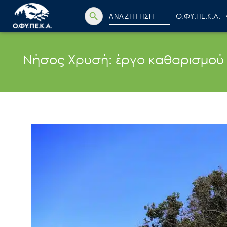
Search Button
Search
Ο.ΦΥ.ΠΕ.Κ.Α.
for:
Νήσος Χρυσή: έργο καθαρισμού 