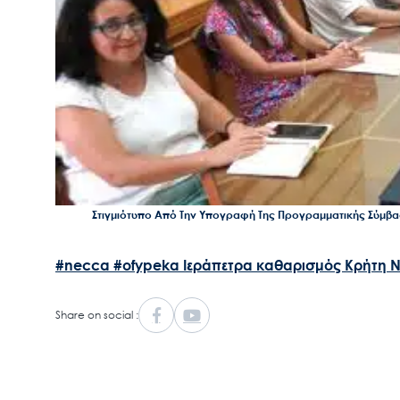
Στιγμιότυπο Από Την Υπογραφή Της Προγραμματικής Σύμβ
#necca
#ofypeka
Ιεράπετρα
καθαρισμός
Κρήτη
Ν
Share on social :