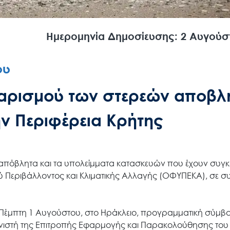
Ημερομηνία Δημοσίευσης: 2 Αυγούσ
Search
for:
ου
Ο.ΦΥ.ΠΕ.Κ.Α.
αρισμού των στερεών αποβλ
ν Περιφέρεια Κρήτης
Νέα – Δημοσιότητα
Άξονες δράσης
απόβλητα και τα υπολείμματα κατασκευών που έχουν συγκ
ύ Περιβάλλοντος και Κλιματικής Αλλαγής (ΟΦΥΠΕΚΑ), σε σ
Μ.Δ.Π.Π.
ν Πέμπτη 1 Αυγούστου, στο Ηράκλειο, προγραμματική σύμβ
ονιστή της Επιτροπής Εφαρμογής και Παρακολούθησης του 