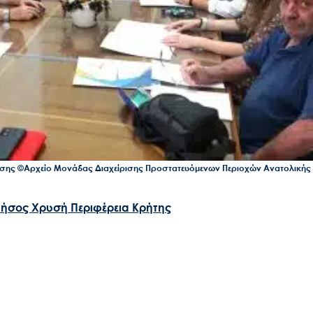
ασης ©Αρχείο Μονάδας Διαχείρισης Προστατευόμενων Περιοχών Ανατολικής
Ακολουθήστε μας
ήσος Χρυσή
Περιφέρεια Κρήτης