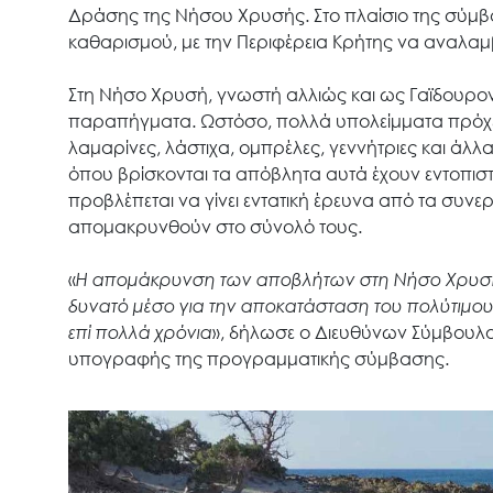
Δράσης της Νήσου Χρυσής. Στο πλαίσιο της σύμβ
καθαρισμού, με την Περιφέρεια Κρήτης να αναλαμ
Στη Νήσο Χρυσή, γνωστή αλλιώς και ως Γαϊδουρον
παραπήγματα. Ωστόσο, πολλά υπολείμματα πρόχε
λαμαρίνες, λάστιχα, ομπρέλες, γεννήτριες και άλ
όπου βρίσκονται τα απόβλητα αυτά έχουν εντοπιστ
προβλέπεται να γίνει εντατική έρευνα από τα συν
απομακρυνθούν στο σύνολό τους.
«
Η απομάκρυνση των αποβλήτων στη Νήσο Χρυσή ε
δυνατό μέσο για την αποκατάσταση του πολύτιμου
επί πολλά χρόνια
», δήλωσε ο Διευθύνων Σύμβουλος
υπογραφής της προγραμματικής σύμβασης.