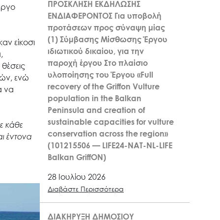
ΠΡΟΣΚΛΗΣΗ ΕΚΔΗΛΩΣΗΣ
έργο
ΕΝΔΙΑΦΕΡΟΝΤΟΣ Για υποβολή
προτάσεων προς σύναψη μίας
(1) Σύμβασης Μίσθωσης Έργου
αν είκοσι
ιδιωτικού δικαίου, για την
,
παροχή έργου Στο πλαίσιο
 θέσεις
υλοποίησης του Έργου «Full
ιών, ενώ
recovery of the Griffon Vulture
α να
population in the Balkan
Peninsula and creation of
sustainable capacities for vulture
ε κάθε
conservation across the region»
ι έντονα
(101215506 — LIFE24-NAT-NL-LIFE
Balkan GriffON)
28 Ιουλίου 2026
Διαβάστε Περισσότερα
ΔΙΑΚΗΡΥΞΗ ΔΗΜΟΣΙΟΥ