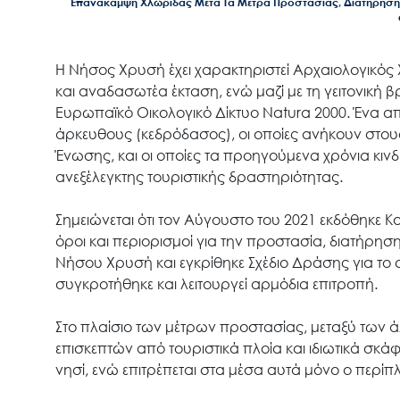
Επανάκαμψη Χλωρίδας Μετά Τα Μέτρα Προστασίας, Διατήρησης
Η Νήσος Χρυσή έχει χαρακτηριστεί Αρχαιολογικός
και αναδασωτέα έκταση, ενώ μαζί με τη γειτονική
Ευρωπαϊκό Οικολογικό Δίκτυο Natura 2000. Ένα από
άρκευθους (κεδρόδασος), οι οποίες ανήκουν στο
Ένωσης, και οι οποίες τα προηγούμενα χρόνια κιν
ανεξέλεγκτης τουριστικής δραστηριότητας.
Σημειώνεται ότι τον Αύγουστο του 2021 εκδόθηκε 
όροι και περιορισμοί για την προστασία, διατήρηση
Νήσου Χρυσή και εγκρίθηκε Σχέδιο Δράσης για το
συγκροτήθηκε και λειτουργεί αρμόδια επιτροπή.
Στο πλαίσιο των μέτρων προστασίας, μεταξύ των 
επισκεπτών από τουριστικά πλοία και ιδιωτικά 
νησί, ενώ επιτρέπεται στα μέσα αυτά μόνο ο περίπ