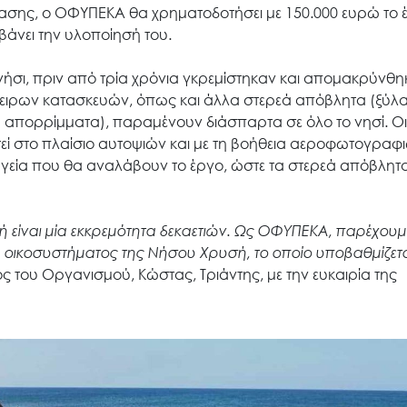
Έργα
ασης, ο ΟΦΥΠΕΚΑ θα χρηματοδοτήσει με 150.000 ευρώ το 
βάνει την υλοποίησή του.
Εισιτήρια
ήσι, πριν από τρία χρόνια γκρεμίστηκαν και απομακρύνθηκ
ιρων κατασκευών, όπως και άλλα στερεά απόβλητα (ξύλα
λα απορρίμματα), παραμένουν διάσπαρτα σε όλο το νησί. Οι
Επικοινωνία
εί στο πλαίσιο αυτοψιών και με τη βοήθεια αεροφωτογραφ
εργεία που θα αναλάβουν το έργο, ώστε τα στερεά απόβλητ
ίναι μία εκκρεμότητα δεκαετιών. Ως ΟΦΥΠΕΚΑ, παρέχουμ
 οικοσυστήματος της Νήσου Χρυσή, το οποίο υποβαθμίζετα
 του Οργανισμού, Κώστας, Τριάντης, με την ευκαιρία της