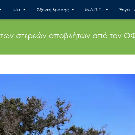
Nέα
Άξονες δράσης
Μ.Δ.Π.Π.
Έργα -
των στερεών αποβλήτων από τον ΟΦΥ