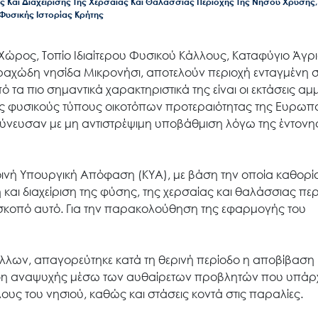
 Και Διαχείρισης Της Χερσαίας Και Θαλάσσιας Περιοχής Της Νήσου Χρυσής,
Φυσικής Ιστορίας Κρήτης
 Χώρος, Τοπίο Ιδιαίτερου Φυσικού Κάλλους, Καταφύγιο Άγρ
 βραχώδη νησίδα Μικρονήσι, αποτελούν περιοχή ενταγμένη 
 τα πιο σημαντικά χαρακτηριστικά της είναι οι εκτάσεις αμ
υς φυσικούς τύπους οικοτόπων προτεραιότητας της Ευρωπ
δύνευσαν με μη αντιστρέψιμη υποβάθμιση λόγω της έντονης
Κοινή Υπουργική Απόφαση (ΚΥΑ), με βάση την οποία καθορί
 και διαχείριση της φύσης, της χερσαίας και θαλάσσιας πε
 σκοπό αυτό. Για την παρακολούθηση της εφαρμογής του
άλλων, απαγορεύτηκε κατά τη θερινή περίοδο η αποβίβαση
σκάφη αναψυχής μέσω των αυθαίρετων προβλητών που υπάρ
λους του νησιού, καθώς και στάσεις κοντά στις παραλίες.