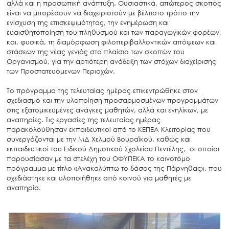
αλλά και η προσωπική ανάπτυξη. Ουσιαστικά, απώτερος σκοπός
είναι να μπορέσουν να διαχειριστούν με βέλτιστο τρόπο την
ενίσχυση της επισκεψιμότητας, την ενημέρωση και
ευαισθητοποίηση του πληθυσμού και των παραγωγικών φορέων,
και, φυσικά, τη διαμόρφωση φιλοπεριβαλλοντικών απόψεων και
στάσεων της νέας γενιάς στο πλαίσιο των σκοπών του
Οργανισμού, για την αρτιότερη ανάδειξη των στόχων διαχείρισης
των Προστατευόμενων Περιοχών.
Το πρόγραμμα της τελευταίας ημέρας επικεντρώθηκε στον
σχεδιασμό και την υλοποίηση προσαρμοσμένων προγραμμάτων
στις εξατομικευμένες ανάγκες μαθητών, αλλά και ενηλίκων, με
αναπηρίες. Τις εργασίες της τελευταίας ημέρας
παρακολούθησαν εκπαιδευτικοί από το ΚΕΠΕΑ Κλειτορίας που
συνεργάζονται με την ΜΔ Χελμού Βουραϊκού, καθώς και
εκπαιδευτικοί του Ειδικού Δημοτικού Σχολείου Πεντέλης, οι οποίοι
παρουσίασαν με τα στελέχη του ΟΦΥΠΕΚΑ το καινοτόμο
πρόγραμμα με τίτλο «Ανακαλύπτω το δάσος της Πάρνηθας», που
σχεδιάστηκε και υλοποιήθηκε από κοινού για μαθητές με
αναπηρία.