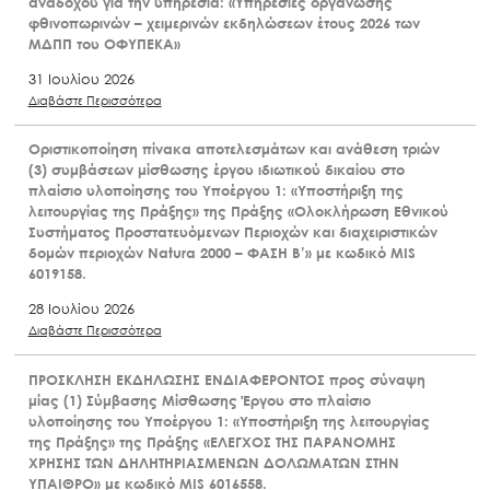
Νέα, Ανακοινώσεις, Δελτία Τύπου
14 Ιουλίου 2026
Πάρνηθα: παραχώρηση δέκα ηλεκτροφόρων
περιφράξεων σε κτηνοτρόφους
Διαβάστε Περισσότερα
Nέα Δημοσιότητα
ΔΙΑΚΗΡΥΞΗ ΔΗΜΟΣΙΟΥ ΔΙΑΓΩΝΙΣΜΟΥ Για την ανάδειξη
αναδόχου για την υπηρεσία: «Υπηρεσίες οργάνωσης
φθινοπωρινών – χειμερινών εκδηλώσεων έτους 2026 των
ΜΔΠΠ του ΟΦΥΠΕΚΑ»
31 Ιουλίου 2026
Διαβάστε Περισσότερα
Οριστικοποίηση πίνακα αποτελεσμάτων και ανάθεση τριών
(3) συμβάσεων μίσθωσης έργου ιδιωτικού δικαίου στο
πλαίσιο υλοποίησης του Υποέργου 1: «Υποστήριξη της
λειτουργίας της Πράξης» της Πράξης «Ολοκλήρωση Εθνικού
Συστήματος Προστατευόμενων Περιοχών και διαχειριστικών
δομών περιοχών Natura 2000 – ΦΑΣΗ Β’» με κωδικό MIS
6019158.