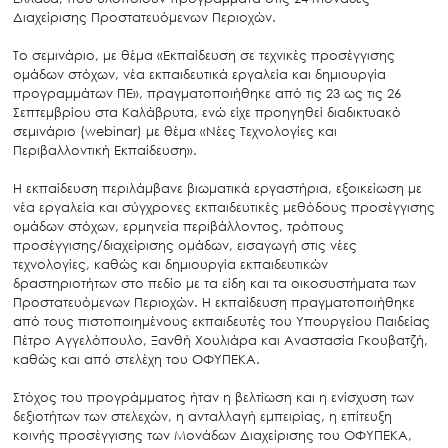
Διαχείρισης Προστατευόμενων Περιοχών.
Το σεμινάριο, με θέμα «Εκπαίδευση σε τεχνικές προσέγγισης
ομάδων στόχων, νέα εκπαιδευτικά εργαλεία και δημιουργία
προγραμμάτων ΠΕ», πραγματοποιήθηκε από τις 23 ως τις 26
Σεπτεμβρίου στα Καλάβρυτα, ενώ είχε προηγηθεί διαδικτυακό
σεμινάριο (webinar) με θέμα «Νέες Τεχνολογίες και
Περιβαλλοντική Εκπαίδευση».
Η εκπαίδευση περιλάμβανε βιωματικά εργαστήρια, εξοικείωση με
νέα εργαλεία και σύγχρονες εκπαιδευτικές μεθόδους προσέγγισης
ομάδων στόχων, ερμηνεία περιβάλλοντος, τρόπους
προσέγγισης/διαχείρισης ομάδων, εισαγωγή στις νέες
τεχνολογίες, καθώς και δημιουργία εκπαιδευτικών
δραστηριοτήτων στο πεδίο με τα είδη και τα οικοσυστήματα των
Προστατευόμενων Περιοχών. H εκπαίδευση πραγματοποιήθηκε
από τους πιστοποιημένους εκπαιδευτές του Υπουργείου Παιδείας
Πέτρο Αγγελόπουλο, Ξανθή Χουλιάρα και Αναστασία Γκουβατζή,
καθώς και από στελέχη του ΟΦΥΠΕΚΑ.
Στόχος του προγράμματος ήταν η βελτίωση και η ενίσχυση των
δεξιοτήτων των στελεχών, η ανταλλαγή εμπειρίας, η επίτευξη
κοινής προσέγγισης των Μονάδων Διαχείρισης του ΟΦΥΠΕΚΑ,