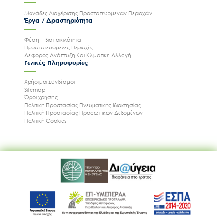
Νέα, Ανακοινώσεις, Δελτία Τύπου
Εκθέσεις & Αναφορές
Προκηρύξεις & Διαγωνισμοί
Προσεχείς Εκδηλώσεις
Άξονες Δράσεις
Φύση – Βιοποικιλότητα
Προστατευόμενες περιοχές
Αειφόρος Ανάπτυξη και Κλιματική Αλλαγή
Μ.Δ.Π.Π
Μονάδες Διαχείρισης Προστατευόμενων Περιοχών
Έργα / Δραστηριότητα
Φύση – Βιοποικιλότητα
Προστατευόμενες Περιοχές
Αειφόρος Ανάπτυξη Και Κλιματική Αλλαγή
Γενικές Πληροφορίες
Χρήσιμοι Συνδέσμοι
Sitemap
Όροι χρήσης
Πολιτική Προστασίας Πνευματικής Ιδιοκτησίας
Πολιτική Προστασίας Προσωπικών Δεδομένων
Πολιτική Cookies