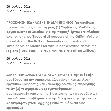
28 Ιουλίου 2026
Διαβάστε Περισσότερα
ΠΡΟΣΚΛΗΣΗ ΕΚΔΗΛΩΣΗΣ ΕΝΔΙΑΦΕΡΟΝΤΟΣ προς σύναψη
μίας (1) Σύμβασης Μίσθωσης Έργου στο πλαίσιο
υλοποίησης του Υποέργου 1: «Υποστήριξη της λειτουργίας
της Πράξης» της Πράξης «ΕΛΕΓΧΟΣ ΤΗΣ ΠΑΡΑΝΟΜΗΣ
ΧΡΗΣΗΣ ΤΩΝ ΔΗΛΗΤΗΡΙΑΣΜΕΝΩΝ ΔΟΛΩΜΑΤΩΝ ΣΤΗΝ
ΥΠΑΙΘΡΟ» με κωδικό MIS 6016558.
28 Ιουλίου 2026
Διαβάστε Περισσότερα
ΠΡΟΣΚΛΗΣΗ ΕΚΔΗΛΩΣΗΣ ΕΝΔΙΑΦΕΡΟΝΤΟΣ Για υποβολή
προτάσεων προς σύναψη μίας (1) Σύμβασης Μίσθωσης
Έργου ιδιωτικού δικαίου, για την παροχή έργου Στο πλαίσιο
υλοποίησης του Έργου «Full recovery of the Griffon Vulture
population in the Balkan Peninsula and creation of
sustainable capacities for vulture conservation across the
region» (101215506 — LIFE24-NAT-NL-LIFE Balkan GriffON)
28 Ιουλίου 2026