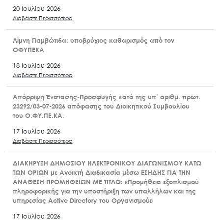
Διαβάστε Περισσότερα
ΔΙΑΚΗΡΥΞΗ ΔΗΜΟΣΙΟΥ ΔΙΑΓΩΝΙΣΜΟΥ Για την ανάδειξη
αναδόχου για την υπηρεσία: «Διαχείριση και εκτέλεση
εργασιών διάτρησης και κάλυψης/οριστικής σφράγισης
τριών (3) γεωτρήσεων υδρογονανθράκων,
συμπεριλαμβανομένης της διαχείρισης των παραγόμενων
επικίνδυνων αποβλήτων και της διενέργειας γεωφυσικών
καταγραφών (Well Logging) κατά τη διάρκεια των
εργασιών»
20 Ιουλίου 2026
Διαβάστε Περισσότερα
Λίμνη Παμβώτιδα: υποβρύχιος καθαρισμός από τον
ΟΦΥΠΕΚΑ
18 Ιουλίου 2026
Διαβάστε Περισσότερα
Απόρριψη Ένστασης-Προσφυγής κατά της υπ’ αριθμ. πρωτ.
23292/03-07-2026 απόφασης του Διοικητικού Συμβουλίου
του Ο.ΦΥ.ΠΕ.ΚΑ.