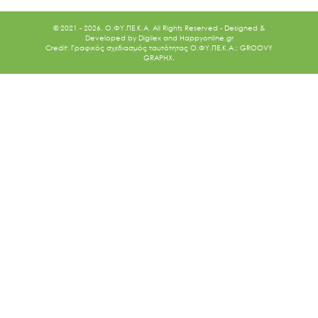
© 2021 - 2026. O.ΦΥ.ΠΕ.Κ.Α. All Rights Reserved - Designed &
Developed by
Digilex
and
Happyonline.gr
Credit: Γραφικός σχεδιασμός ταυτότητας Ο.ΦΥ.ΠΕ.Κ.Α.: GROOVY
GRAPHX.