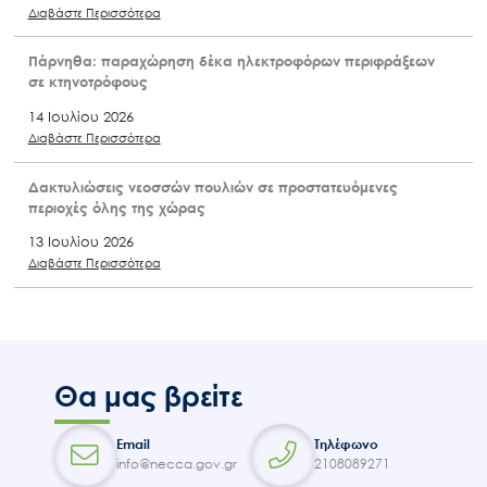
17 Ιουλίου 2026
Διαβάστε Περισσότερα
ΔΙΑΚΗΡΥΞΗ ΔΗΜΟΣΙΟΥ ΗΛΕΚΤΡΟΝΙΚΟΥ ΔΙΑΓΩΝΙΣΜΟΥ ΚΑΤΩ
ΤΩΝ ΟΡΙΩΝ με Ανοικτή Διαδικασία μέσω ΕΣΗΔΗΣ ΓΙΑ ΤΗΝ
ΑΝΑΘΕΣΗ ΠΡΟΜΗΘΕΙΩΝ ΜΕ ΤΙΤΛΟ: «Προμήθεια εξοπλισμού
πληροφορικής για την υποστήριξη των υπαλλήλων και της
υπηρεσίας Active Directory του Οργανισμού»
17 Ιουλίου 2026
Διαβάστε Περισσότερα
Πάρνηθα: παραχώρηση δέκα ηλεκτροφόρων περιφράξεων
σε κτηνοτρόφους
14 Ιουλίου 2026
Διαβάστε Περισσότερα
Δακτυλιώσεις νεοσσών πουλιών σε προστατευόμενες
περιοχές όλης της χώρας
13 Ιουλίου 2026
Διαβάστε Περισσότερα