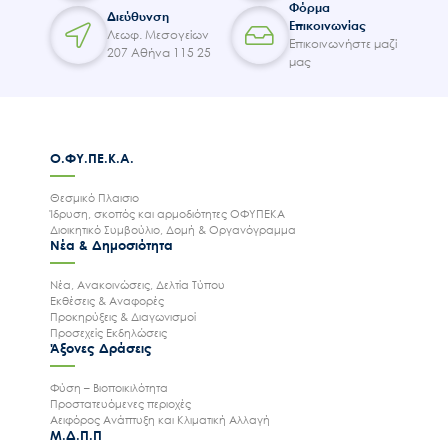
Θα μας βρείτε
Email
Τηλέφωνο
info@necca.gov.gr
2108089271
Φόρμα
Διεύθυνση
Επικοινωνίας
Λεωφ. Μεσογείων
Επικοινωνήστε μαζί
207 Αθήνα 115 25
μας
Ο.ΦΥ.ΠΕ.Κ.Α.
Θεσμικό Πλαισιο
Ίδρυση, σκοπός και αρμοδιότητες ΟΦΥΠΕΚΑ
Διοικητικό Συμβούλιο, Δομή & Οργανόγραμμα
Νέα & Δημοσιότητα