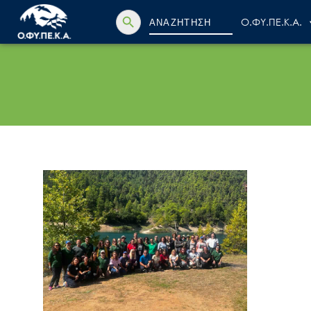
Search Button
Search
Ο.ΦΥ.ΠΕ.Κ.Α.
for: