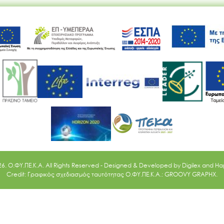
Ακολουθήστε μας
26. O.ΦΥ.ΠΕ.Κ.Α. All Rights Reserved - Designed & Developed by
Digilex
and
Ha
Credit: Γραφικός σχεδιασμός ταυτότητας Ο.ΦΥ.ΠΕ.Κ.Α.: GROOVY GRAPHX.