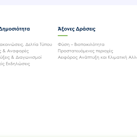
 Δημοσιότητα
Άξονες Δράσεις
ακοινώσεις, Δελτία Τύπου
Φύση – Βιοποικιλότητα
ις & Αναφορές
Προστατευόμενες περιοχές
ξεις & Διαγωνισμοί
Αειφόρος Ανάπτυξη και Κλιματική Αλ
ίς Εκδηλώσεις