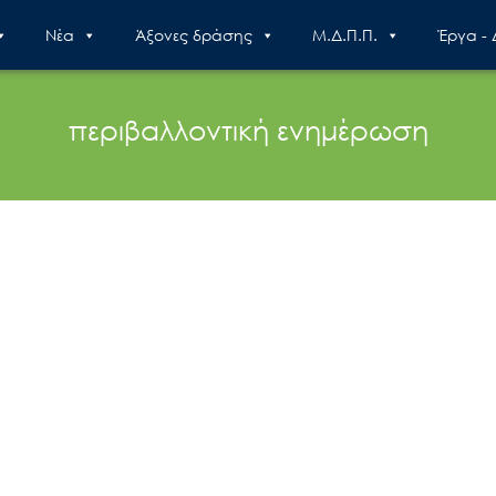
Nέα
Άξονες δράσης
Μ.Δ.Π.Π.
Έργα -
περιβαλλοντική ενημέρωση