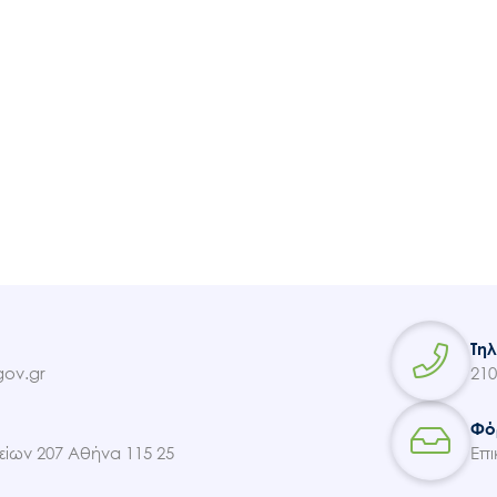
Τη
ov.gr
210
Φό
ίων 207 Αθήνα 115 25
Επι