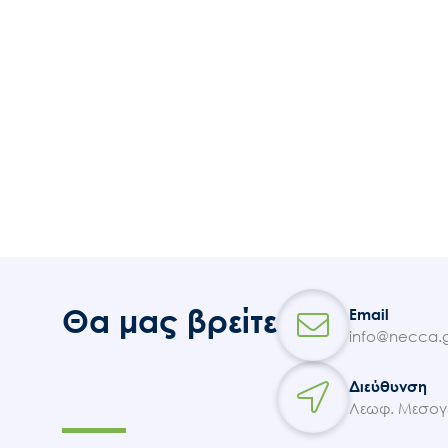
Θα μας βρείτε
Email
info@necca.g
Διεύθυνση
Λεωφ. Μεσογε