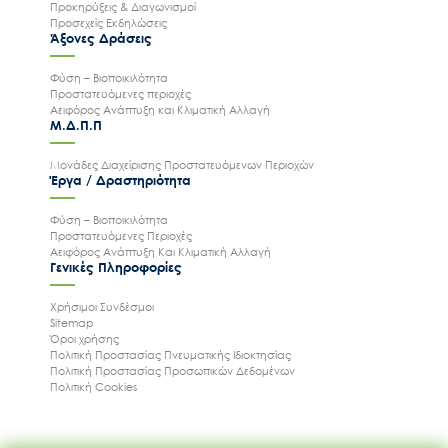
Προκηρύξεις & Διαγωνισμοί
Προσεχείς Εκδηλώσεις
Άξονες Δράσεις
Φύση – Βιοποικιλότητα
Προστατευόμενες περιοχές
Αειφόρος Ανάπτυξη και Κλιματική Αλλαγή
Μ.Δ.Π.Π
Μονάδες Διαχείρισης Προστατευόμενων Περιοχών
Έργα / Δραστηριότητα
Φύση – Βιοποικιλότητα
Προστατευόμενες Περιοχές
Αειφόρος Ανάπτυξη Και Κλιματική Αλλαγή
Γενικές Πληροφορίες
Χρήσιμοι Συνδέσμοι
Sitemap
Όροι χρήσης
Πολιτική Προστασίας Πνευματικής Ιδιοκτησίας
Πολιτική Προστασίας Προσωπικών Δεδομένων
Πολιτική Cookies