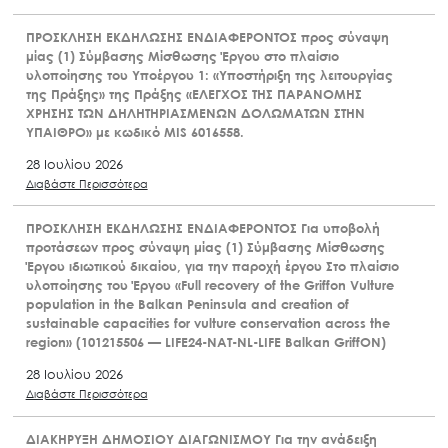
ΠΡΟΣΚΛΗΣΗ ΕΚΔΗΛΩΣΗΣ ΕΝΔΙΑΦΕΡΟΝΤΟΣ προς σύναψη
μίας (1) Σύμβασης Μίσθωσης Έργου στο πλαίσιο
υλοποίησης του Υποέργου 1: «Υποστήριξη της λειτουργίας
της Πράξης» της Πράξης «ΕΛΕΓΧΟΣ ΤΗΣ ΠΑΡΑΝΟΜΗΣ
ΧΡΗΣΗΣ ΤΩΝ ΔΗΛΗΤΗΡΙΑΣΜΕΝΩΝ ΔΟΛΩΜΑΤΩΝ ΣΤΗΝ
ΥΠΑΙΘΡΟ» με κωδικό MIS 6016558.
28 Ιουλίου 2026
Διαβάστε Περισσότερα
ΠΡΟΣΚΛΗΣΗ ΕΚΔΗΛΩΣΗΣ ΕΝΔΙΑΦΕΡΟΝΤΟΣ Για υποβολή
προτάσεων προς σύναψη μίας (1) Σύμβασης Μίσθωσης
Έργου ιδιωτικού δικαίου, για την παροχή έργου Στο πλαίσιο
υλοποίησης του Έργου «Full recovery of the Griffon Vulture
population in the Balkan Peninsula and creation of
sustainable capacities for vulture conservation across the
region» (101215506 — LIFE24-NAT-NL-LIFE Balkan GriffON)
28 Ιουλίου 2026
Διαβάστε Περισσότερα
ΔΙΑΚΗΡΥΞΗ ΔΗΜΟΣΙΟΥ ΔΙΑΓΩΝΙΣΜΟΥ Για την ανάδειξη