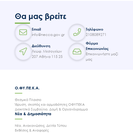
Θα μας βρείτε
Email
Τηλέφωνο
info@necca.gov.gr
2108089271
Φόρμα
Διεύθυνση
Επικοινωνίας
Λεωφ. Μεσογείων
Επικοινωνήστε μαζί
207 Αθήνα 115 25
μας
Ο.ΦΥ.ΠΕ.Κ.Α.
Θεσμικό Πλαισιο
Ίδρυση, σκοπός και αρμοδιότητες ΟΦΥΠΕΚΑ
Διοικητικό Συμβούλιο, Δομή & Οργανόγραμμα
Νέα & Δημοσιότητα
Νέα, Ανακοινώσεις, Δελτία Τύπου
Εκθέσεις & Αναφορές