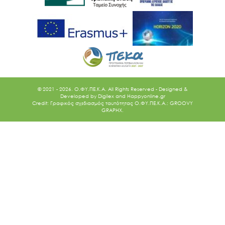
© 2021 - 2026. O.ΦΥ.ΠΕ.Κ.Α. All Rights Reserved - Designed &
Developed by
Digilex
and
Happyonline.gr
Credit: Γραφικός σχεδιασμός ταυτότητας Ο.ΦΥ.ΠΕ.Κ.Α.: GROOVY
GRAPHX.