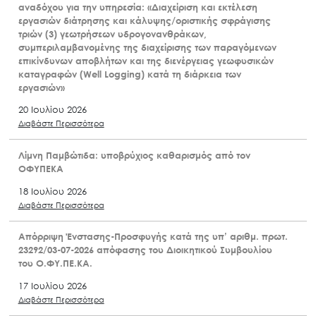
αναδόχου για την υπηρεσία: «Διαχείριση και εκτέλεση
εργασιών διάτρησης και κάλυψης/οριστικής σφράγισης
τριών (3) γεωτρήσεων υδρογονανθράκων,
συμπεριλαμβανομένης της διαχείρισης των παραγόμενων
επικίνδυνων αποβλήτων και της διενέργειας γεωφυσικών
καταγραφών (Well Logging) κατά τη διάρκεια των
εργασιών»
20 Ιουλίου 2026
Διαβάστε Περισσότερα
Λίμνη Παμβώτιδα: υποβρύχιος καθαρισμός από τον
ΟΦΥΠΕΚΑ
18 Ιουλίου 2026
Διαβάστε Περισσότερα
Απόρριψη Ένστασης-Προσφυγής κατά της υπ’ αριθμ. πρωτ.
23292/03-07-2026 απόφασης του Διοικητικού Συμβουλίου
του Ο.ΦΥ.ΠΕ.ΚΑ.
17 Ιουλίου 2026
Διαβάστε Περισσότερα