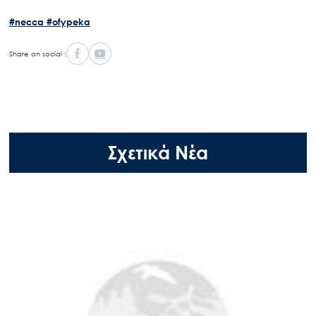
#necca
#ofypeka
Share on social :
Σχετικά Νέα