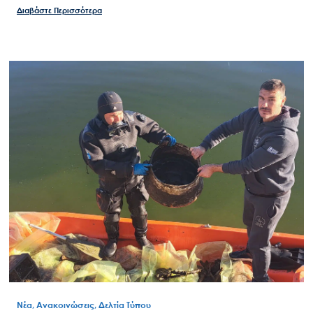
Διαβάστε Περισσότερα
Search
for:
Ο.ΦΥ.ΠΕ.Κ.Α.
Νέα – Δημοσιότητα
Άξονες δράσης
Μ.Δ.Π.Π.
Έργα
Εισιτήρια
Επικοινωνία
Νέα, Ανακοινώσεις, Δελτία Τύπου