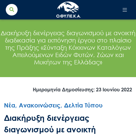
Search Button
Search
for:
Διακήρυξη διενέργειας διαγωνισμού με ανοικτή
διαδικασία για εκπόνηση έργου στο πλαίσιο
της Πράξης «Σύνταξη Κόκκινων Καταλόγων
Απειλούμενων Ειδών Φυτών, Ζώων και
Μυκήτων της Ελλάδας»
Ημερομηνία Δημοσίευσης: 23 Ιουνίου 2022
Νέα, Ανακοινώσεις, Δελτία Τύπου
Διακήρυξη διενέργειας
διαγωνισμού με ανοικτή