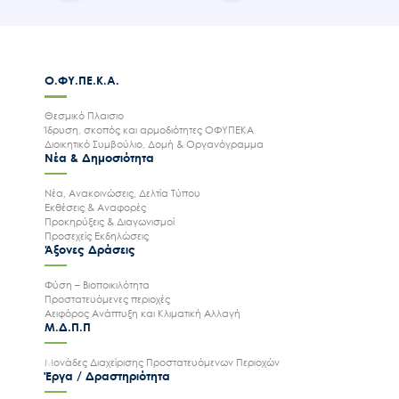
Ο.ΦΥ.ΠΕ.Κ.Α.
Θεσμικό Πλαισιο
Ίδρυση, σκοπός και αρμοδιότητες ΟΦΥΠΕΚΑ
Διοικητικό Συμβούλιο, Δομή & Οργανόγραμμα
Νέα & Δημοσιότητα
Νέα, Ανακοινώσεις, Δελτία Τύπου
Εκθέσεις & Αναφορές
Προκηρύξεις & Διαγωνισμοί
Προσεχείς Εκδηλώσεις
Άξονες Δράσεις
Φύση – Βιοποικιλότητα
Προστατευόμενες περιοχές
Αειφόρος Ανάπτυξη και Κλιματική Αλλαγή
Μ.Δ.Π.Π
Μονάδες Διαχείρισης Προστατευόμενων Περιοχών
Έργα / Δραστηριότητα