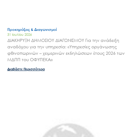
Ο.ΦΥ.ΠΕ.Κ.Α.
Νέα – Δημοσιότητα
Άξονες δράσης
Προκηρύξεις & Διαγωνισμοί
Μ.Δ.Π.Π.
31 Ιουλίου 2026
ΔΙΑΚΗΡΥΞΗ ΔΗΜΟΣΙΟΥ ΔΙΑΓΩΝΙΣΜΟΥ Για την ανάδειξη
Έργα
αναδόχου για την υπηρεσία: «Υπηρεσίες οργάνωσης
φθινοπωρινών – χειμερινών εκδηλώσεων έτους 2026 των
Εισιτήρια
ΜΔΠΠ του ΟΦΥΠΕΚΑ»
Επικοινωνία
Διαβάστε Περισσότερα