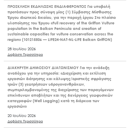
ΠΡΟΣΚΛΗΣΗ ΕΚΔΗΛΩΣΗΣ ΕΝΔΙΑΦΕΡΟΝΤΟΣ Για υποβολή
προτάσεων προς σύναψη μίας (1) Σύμβασης Μίσθωσης
Έργου ιδιωτικού δικαίου, για την παροχή έργου Στο πλαίσιο
υλοποίησης του Έργου «Full recovery of the Griffon Vulture
population in the Balkan Peninsula and creation of
sustainable capacities for vulture conservation across the
region» (101215506 — LIFE24-NAT-NL-LIFE Balkan GriffON)
28 Ιουλίου 2026
Διαβάστε Περισσότερα
ΔΙΑΚΗΡΥΞΗ ΔΗΜΟΣΙΟΥ ΔΙΑΓΩΝΙΣΜΟΥ Για την ανάδειξη
αναδόχου για την υπηρεσία: «Διαχείριση και εκτέλεση
εργασιών διάτρησης και κάλυψης/οριστικής σφράγισης
τριών (3) γεωτρήσεων υδρογονανθράκων,
συμπεριλαμβανομένης της διαχείρισης των παραγόμενων
επικίνδυνων αποβλήτων και της διενέργειας γεωφυσικών
καταγραφών (Well Logging) κατά τη διάρκεια των
εργασιών»
20 Ιουλίου 2026
Διαβάστε Περισσότερα