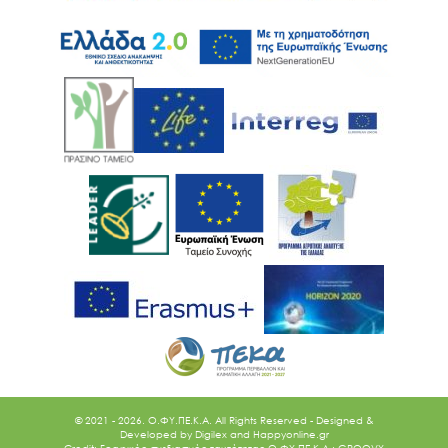
© 2021 - 2026. O.ΦΥ.ΠΕ.Κ.Α. All Rights Reserved - Designed &
Developed by
Digilex
and
Happyonline.gr
Credit: Γραφικός σχεδιασμός ταυτότητας Ο.ΦΥ.ΠΕ.Κ.Α.: GROOVY