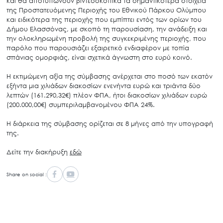
και θα αποτυπώνουν βιντεοσκοπικά τα σημαντικότερα στοιχεία
της Προστατευόμενης Περιοχής του Εθνικού Πάρκου Ολύμπου
και ειδικότερα της περιοχής που εμπίπτει εντός των ορίων του
Δήμου Ελασσόνας, με σκοπό τη παρουσίαση, την ανάδειξη και
την ολοκληρωμένη προβολή της συγκεκριμένης περιοχής, που
παρόλο που παρουσιάζει εξαιρετικό ενδιαφέρον με τοπία
σπάνιας ομορφιάς, είναι σχετικά άγνωστη στο ευρύ κοινό.
Η εκτιμώμενη αξία της σύμβασης ανέρχεται στο ποσό των εκατόν
εξήντα μια χιλιάδων διακοσίων ενενήντα ευρώ και τριάντα δύο
λεπτών (161.290,32€) πλέον ΦΠΑ, ήτοι διακοσίων χιλιάδων ευρώ
(200.000,00€) συμπεριλαμβανομένου ΦΠΑ 24%.
Η διάρκεια της σύμβασης ορίζεται σε 8 μήνες από την υπογραφή
της.
Δείτε την διακήρυξη
εδώ
Share on social :