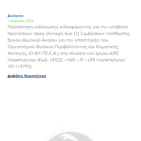
Εισιτήρια
Επικοινωνία
Διαύγεια
1 Απριλίου 2024
Πρόσκληση εκδήλωσης ενδιαφέροντος για την υποβολή
προτάσεων προς σύναψη δύο (2) Συμβάσεων Μίσθωσης
Έργου ιδιωτικού δικαίου για την υποστήριξη του
Οργανισμού Φυσικού Περιβάλλοντος και Κλιματικής
Αλλαγής (Ο.ΦΥ.ΠΕ.Κ.Α.) στο πλαίσιο του έργου «LIFE
MareNatura» (Κωδ. LIFE22 – NAT – IT – LIFE MareNatura/
101113792)
Διαβάστε Περισσότερα