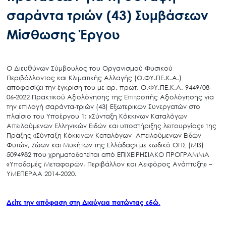
σαράντα τριών (43) Συμβάσεων
Μίσθωσης Έργου
Ο Διευθύνων Σύμβουλος του Οργανισμού Φυσικού
Περιβάλλοντος και Κλιματικής Αλλαγής (Ο.ΦΥ.ΠΕ.Κ.Α.)
αποφασίζει την έγκριση του με αρ. πρωτ. Ο.ΦΥ.ΠΕ.Κ.Α. 9449/08-
06-2022 Πρακτικού Αξιολόγησης της Επιτροπής Αξιολόγησης για
την επιλογή σαράντα-τριών (43) Εξωτερικών Συνεργατών στο
πλαίσιο του Υποέργου 1: «Σύνταξη Κόκκινων Καταλόγων
Απειλούμενων Ελληνικών Ειδών και υποστήριξης λειτουργίας» της
Πράξης «Σύνταξη Κόκκινων Καταλόγων Απειλούμενων Ειδών
Φυτών, Ζώων και Μυκήτων της Ελλάδας» με κωδικό ΟΠΣ (MIS)
5094982 που χρηματοδοτείται από ΕΠΙΧΕΙΡΗΣΙΑΚΟ ΠΡΟΓΡΑΜΜΑ
«Υποδομές Μεταφορών, Περιβάλλον και Αειφόρος Ανάπτυξη» –
ΥΜΕΠΕΡΑΑ 2014-2020.
Δείτε την απόφαση στη Διαύγεια πατώντας εδώ.