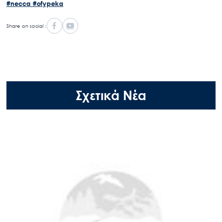
#necca
#ofypeka
Share on social :
Σχετικά Νέα