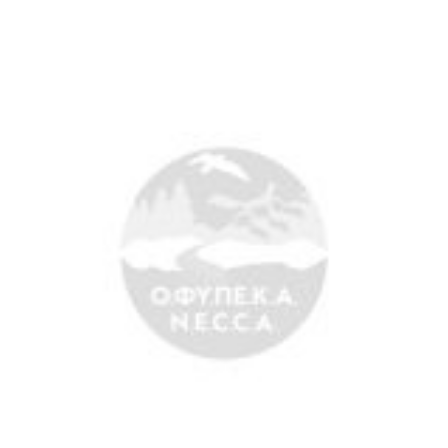
Search
for:
Ο.ΦΥ.ΠΕ.Κ.Α.
Νέα – Δημοσιότητα
Άξονες δράσης
Μ.Δ.Π.Π.
Έργα