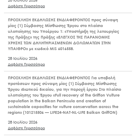
28 Ιουλίου 2026
Διαβάστε Περισσότερα
ΠΡΟΣΚΛΗΣΗ ΕΚΔΗΛΩΣΗΣ ΕΝΔΙΑΦΕΡΟΝΤΟΣ προς σύναψη
μίας (1) Σύμβασης Μίσθωσης Έργου στο πλαίσιο
υλοποίησης του Υποέργου 1: «Υποστήριξη της λειτουργίας
της Πράξης» της Πράξης «ΕΛΕΓΧΟΣ ΤΗΣ ΠΑΡΑΝΟΜΗΣ
ΧΡΗΣΗΣ ΤΩΝ ΔΗΛΗΤΗΡΙΑΣΜΕΝΩΝ ΔΟΛΩΜΑΤΩΝ ΣΤΗΝ
ΥΠΑΙΘΡΟ» με κωδικό MIS 6016558.
28 Ιουλίου 2026
Διαβάστε Περισσότερα
ΠΡΟΣΚΛΗΣΗ ΕΚΔΗΛΩΣΗΣ ΕΝΔΙΑΦΕΡΟΝΤΟΣ Για υποβολή
προτάσεων προς σύναψη μίας (1) Σύμβασης Μίσθωσης
Έργου ιδιωτικού δικαίου, για την παροχή έργου Στο πλαίσιο
υλοποίησης του Έργου «Full recovery of the Griffon Vulture
population in the Balkan Peninsula and creation of
sustainable capacities for vulture conservation across the
region» (101215506 — LIFE24-NAT-NL-LIFE Balkan GriffON)
28 Ιουλίου 2026
Διαβάστε Περισσότερα