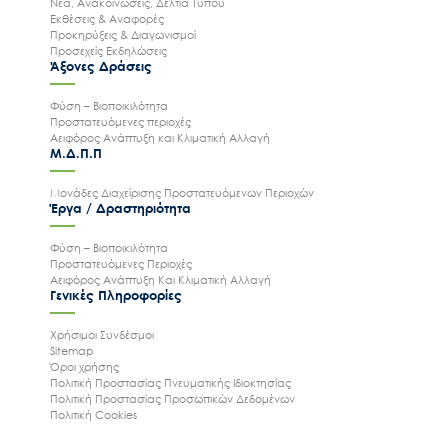
Νέα, Ανακοινώσεις, Δελτία Τύπου
Εκθέσεις & Αναφορές
Προκηρύξεις & Διαγωνισμοί
Προσεχείς Εκδηλώσεις
Άξονες Δράσεις
Φύση – Βιοποικιλότητα
Προστατευόμενες περιοχές
Αειφόρος Ανάπτυξη και Κλιματική Αλλαγή
Μ.Δ.Π.Π
Μονάδες Διαχείρισης Προστατευόμενων Περιοχών
Έργα / Δραστηριότητα
Φύση – Βιοποικιλότητα
Προστατευόμενες Περιοχές
Αειφόρος Ανάπτυξη Και Κλιματική Αλλαγή
Γενικές Πληροφορίες
Χρήσιμοι Συνδέσμοι
Sitemap
Όροι χρήσης
Πολιτική Προστασίας Πνευματικής Ιδιοκτησίας
Πολιτική Προστασίας Προσωπικών Δεδομένων
Πολιτική Cookies