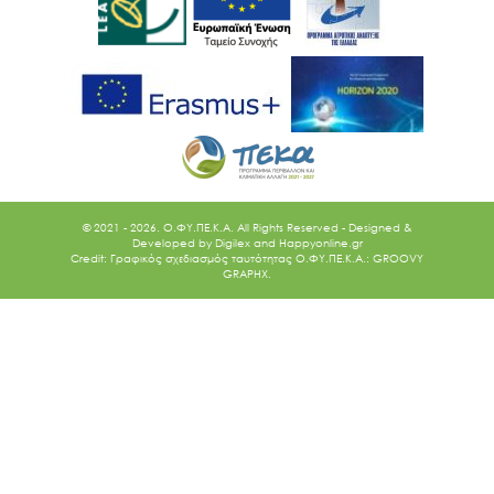
© 2021 - 2026. O.ΦΥ.ΠΕ.Κ.Α. All Rights Reserved - Designed &
Developed by
Digilex
and
Happyonline.gr
Credit: Γραφικός σχεδιασμός ταυτότητας Ο.ΦΥ.ΠΕ.Κ.Α.: GROOVY
GRAPHX.