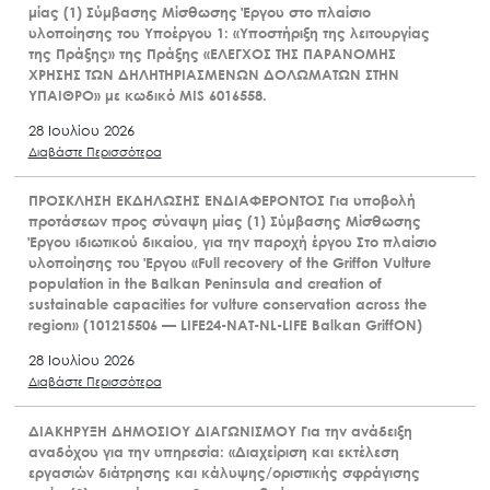
μίας (1) Σύμβασης Μίσθωσης Έργου στο πλαίσιο
υλοποίησης του Υποέργου 1: «Υποστήριξη της λειτουργίας
της Πράξης» της Πράξης «ΕΛΕΓΧΟΣ ΤΗΣ ΠΑΡΑΝΟΜΗΣ
ΧΡΗΣΗΣ ΤΩΝ ΔΗΛΗΤΗΡΙΑΣΜΕΝΩΝ ΔΟΛΩΜΑΤΩΝ ΣΤΗΝ
ΥΠΑΙΘΡΟ» με κωδικό MIS 6016558.
28 Ιουλίου 2026
Διαβάστε Περισσότερα
ΠΡΟΣΚΛΗΣΗ ΕΚΔΗΛΩΣΗΣ ΕΝΔΙΑΦΕΡΟΝΤΟΣ Για υποβολή
προτάσεων προς σύναψη μίας (1) Σύμβασης Μίσθωσης
Έργου ιδιωτικού δικαίου, για την παροχή έργου Στο πλαίσιο
υλοποίησης του Έργου «Full recovery of the Griffon Vulture
population in the Balkan Peninsula and creation of
sustainable capacities for vulture conservation across the
region» (101215506 — LIFE24-NAT-NL-LIFE Balkan GriffON)
28 Ιουλίου 2026
Διαβάστε Περισσότερα
ΔΙΑΚΗΡΥΞΗ ΔΗΜΟΣΙΟΥ ΔΙΑΓΩΝΙΣΜΟΥ Για την ανάδειξη
αναδόχου για την υπηρεσία: «Διαχείριση και εκτέλεση
εργασιών διάτρησης και κάλυψης/οριστικής σφράγισης