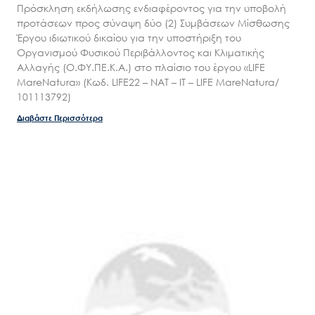
Πρόσκληση εκδήλωσης ενδιαφέροντος για την υποβολή
Επικοινωνία
προτάσεων προς σύναψη δύο (2) Συμβάσεων Μίσθωσης
Έργου ιδιωτικού δικαίου για την υποστήριξη του
Οργανισμού Φυσικού Περιβάλλοντος και Κλιματικής
Αλλαγής (Ο.ΦΥ.ΠΕ.Κ.Α.) στο πλαίσιο του έργου «LIFE
MareNatura» (Κωδ. LIFE22 – NAT – IT – LIFE MareNatura/
101113792)
Διαβάστε Περισσότερα