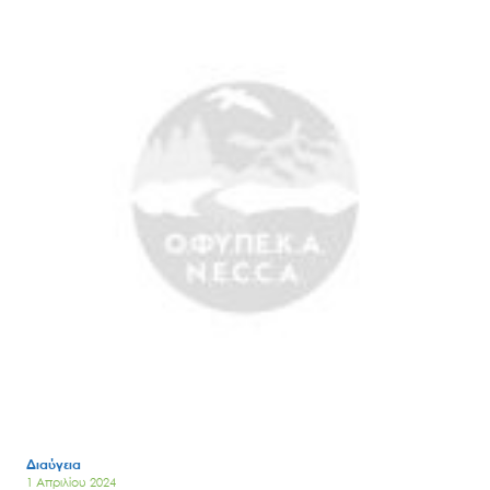
Search
for:
Ο.ΦΥ.ΠΕ.Κ.Α.
Νέα – Δημοσιότητα
Άξονες δράσης
Μ.Δ.Π.Π.
Έργα
Διαύγεια
Εισιτήρια
1 Απριλίου 2024