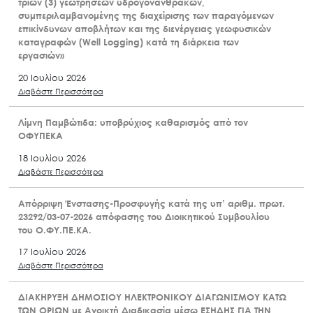
τριών (3) γεωτρήσεων υδρογονανθράκων,
συμπεριλαμβανομένης της διαχείρισης των παραγόμενων
επικίνδυνων αποβλήτων και της διενέργειας γεωφυσικών
καταγραφών (Well Logging) κατά τη διάρκεια των
εργασιών»
20 Ιουλίου 2026
Διαβάστε Περισσότερα
Λίμνη Παμβώτιδα: υποβρύχιος καθαρισμός από τον
ΟΦΥΠΕΚΑ
18 Ιουλίου 2026
Διαβάστε Περισσότερα
Απόρριψη Ένστασης-Προσφυγής κατά της υπ’ αριθμ. πρωτ.
23292/03-07-2026 απόφασης του Διοικητικού Συμβουλίου
του Ο.ΦΥ.ΠΕ.ΚΑ.
17 Ιουλίου 2026
Διαβάστε Περισσότερα
ΔΙΑΚΗΡΥΞΗ ΔΗΜΟΣΙΟΥ ΗΛΕΚΤΡΟΝΙΚΟΥ ΔΙΑΓΩΝΙΣΜΟΥ ΚΑΤΩ
ΤΩΝ ΟΡΙΩΝ με Ανοικτή Διαδικασία μέσω ΕΣΗΔΗΣ ΓΙΑ ΤΗΝ