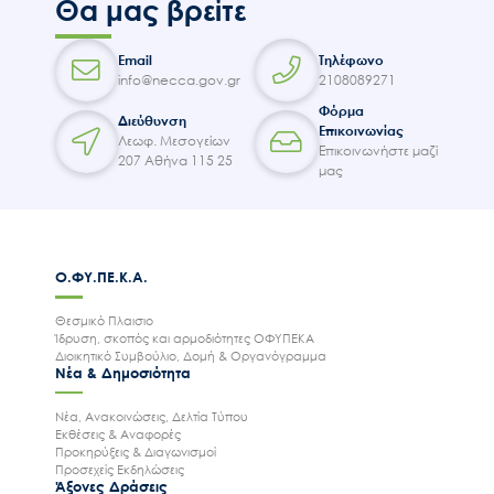
Θα μας βρείτε
Email
Τηλέφωνο
info@necca.gov.gr
2108089271
Φόρμα
Διεύθυνση
Επικοινωνίας
Λεωφ. Μεσογείων
Επικοινωνήστε μαζί
207 Αθήνα 115 25
μας
Ο.ΦΥ.ΠΕ.Κ.Α.
Θεσμικό Πλαισιο
Ίδρυση, σκοπός και αρμοδιότητες ΟΦΥΠΕΚΑ
Διοικητικό Συμβούλιο, Δομή & Οργανόγραμμα
Νέα & Δημοσιότητα
Νέα, Ανακοινώσεις, Δελτία Τύπου
Εκθέσεις & Αναφορές
Προκηρύξεις & Διαγωνισμοί
Προσεχείς Εκδηλώσεις
Άξονες Δράσεις