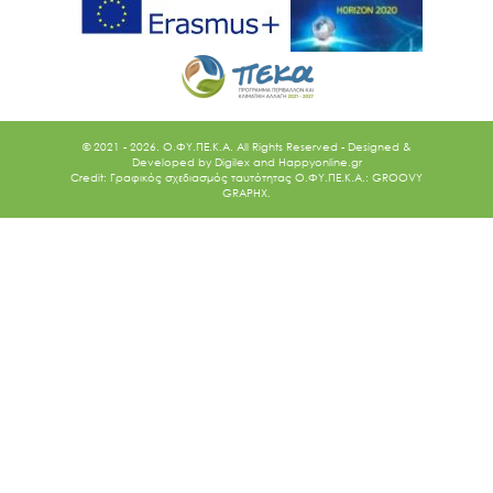
© 2021 - 2026. O.ΦΥ.ΠΕ.Κ.Α. All Rights Reserved - Designed &
Developed by
Digilex
and
Happyonline.gr
Credit: Γραφικός σχεδιασμός ταυτότητας Ο.ΦΥ.ΠΕ.Κ.Α.: GROOVY
GRAPHX.