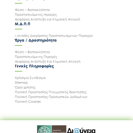
Φύση – Βιοποικιλότητα
Προστατευόμενες περιοχές
Αειφόρος Ανάπτυξη και Κλιματική Αλλαγή
Μ.Δ.Π.Π
Μονάδες Διαχείρισης Προστατευόμενων Περιοχών
Έργα / Δραστηριότητα
Φύση – Βιοποικιλότητα
Προστατευόμενες Περιοχές
Αειφόρος Ανάπτυξη Και Κλιματική Αλλαγή
Γενικές Πληροφορίες
Χρήσιμοι Συνδέσμοι
Sitemap
Όροι χρήσης
Πολιτική Προστασίας Πνευματικής Ιδιοκτησίας
Πολιτική Προστασίας Προσωπικών Δεδομένων
Πολιτική Cookies