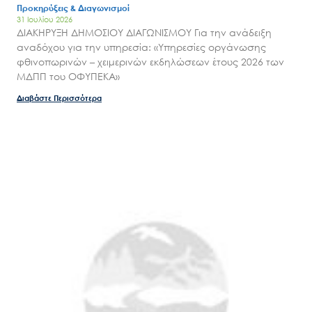
Προκηρύξεις & Διαγωνισμοί
31 Ιουλίου 2026
ΔΙΑΚΗΡΥΞΗ ΔΗΜΟΣΙΟΥ ΔΙΑΓΩΝΙΣΜΟΥ Για την ανάδειξη
αναδόχου για την υπηρεσία: «Υπηρεσίες οργάνωσης
φθινοπωρινών – χειμερινών εκδηλώσεων έτους 2026 των
ΜΔΠΠ του ΟΦΥΠΕΚΑ»
Διαβάστε Περισσότερα
Search
for:
Ο.ΦΥ.ΠΕ.Κ.Α.
Νέα – Δημοσιότητα
Άξονες δράσης
Μ.Δ.Π.Π.