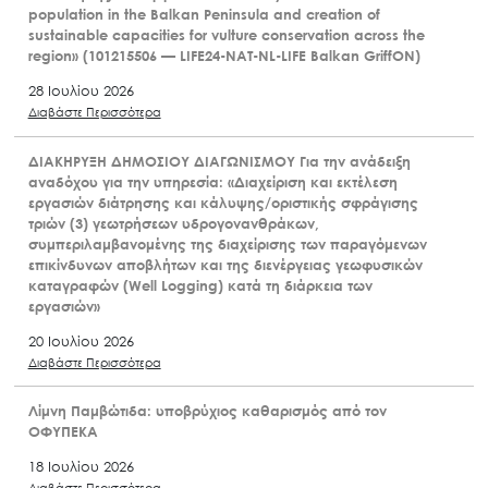
population in the Balkan Peninsula and creation of
sustainable capacities for vulture conservation across the
region» (101215506 — LIFE24-NAT-NL-LIFE Balkan GriffON)
28 Ιουλίου 2026
Διαβάστε Περισσότερα
ΔΙΑΚΗΡΥΞΗ ΔΗΜΟΣΙΟΥ ΔΙΑΓΩΝΙΣΜΟΥ Για την ανάδειξη
αναδόχου για την υπηρεσία: «Διαχείριση και εκτέλεση
εργασιών διάτρησης και κάλυψης/οριστικής σφράγισης
τριών (3) γεωτρήσεων υδρογονανθράκων,
συμπεριλαμβανομένης της διαχείρισης των παραγόμενων
επικίνδυνων αποβλήτων και της διενέργειας γεωφυσικών
καταγραφών (Well Logging) κατά τη διάρκεια των
εργασιών»
20 Ιουλίου 2026
Διαβάστε Περισσότερα
Λίμνη Παμβώτιδα: υποβρύχιος καθαρισμός από τον
ΟΦΥΠΕΚΑ
18 Ιουλίου 2026
Διαβάστε Περισσότερα