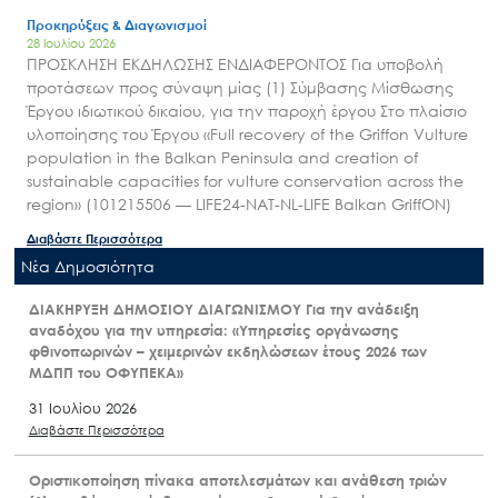
Προκηρύξεις & Διαγωνισμοί
28 Ιουλίου 2026
ΠΡΟΣΚΛΗΣΗ ΕΚΔΗΛΩΣΗΣ ΕΝΔΙΑΦΕΡΟΝΤΟΣ Για υποβολή
προτάσεων προς σύναψη μίας (1) Σύμβασης Μίσθωσης
Έργου ιδιωτικού δικαίου, για την παροχή έργου Στο πλαίσιο
υλοποίησης του Έργου «Full recovery of the Griffon Vulture
population in the Balkan Peninsula and creation of
sustainable capacities for vulture conservation across the
region» (101215506 — LIFE24-NAT-NL-LIFE Balkan GriffON)
Διαβάστε Περισσότερα
Nέα Δημοσιότητα
ΔΙΑΚΗΡΥΞΗ ΔΗΜΟΣΙΟΥ ΔΙΑΓΩΝΙΣΜΟΥ Για την ανάδειξη
αναδόχου για την υπηρεσία: «Υπηρεσίες οργάνωσης
φθινοπωρινών – χειμερινών εκδηλώσεων έτους 2026 των
ΜΔΠΠ του ΟΦΥΠΕΚΑ»
31 Ιουλίου 2026
Διαβάστε Περισσότερα
Οριστικοποίηση πίνακα αποτελεσμάτων και ανάθεση τριών