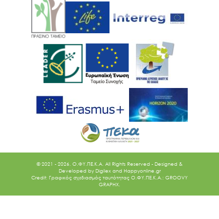
© 2021 - 2026. O.ΦΥ.ΠΕ.Κ.Α. All Rights Reserved - Designed &
Developed by
Digilex
and
Happyonline.gr
Credit: Γραφικός σχεδιασμός ταυτότητας Ο.ΦΥ.ΠΕ.Κ.Α.: GROOVY
GRAPHX.