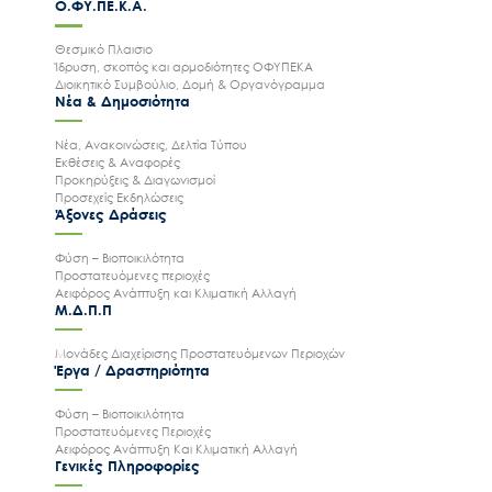
Ο.ΦΥ.ΠΕ.Κ.Α.
Θεσμικό Πλαισιο
Ίδρυση, σκοπός και αρμοδιότητες ΟΦΥΠΕΚΑ
Διοικητικό Συμβούλιο, Δομή & Οργανόγραμμα
Νέα & Δημοσιότητα
Νέα, Ανακοινώσεις, Δελτία Τύπου
Εκθέσεις & Αναφορές
Προκηρύξεις & Διαγωνισμοί
Προσεχείς Εκδηλώσεις
Άξονες Δράσεις
Φύση – Βιοποικιλότητα
Προστατευόμενες περιοχές
Αειφόρος Ανάπτυξη και Κλιματική Αλλαγή
Μ.Δ.Π.Π
Μονάδες Διαχείρισης Προστατευόμενων Περιοχών
Έργα / Δραστηριότητα
Φύση – Βιοποικιλότητα
Προστατευόμενες Περιοχές
Αειφόρος Ανάπτυξη Και Κλιματική Αλλαγή
Γενικές Πληροφορίες