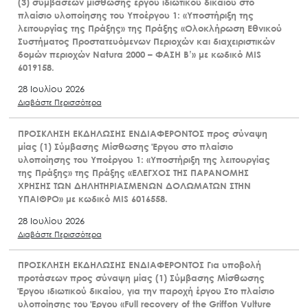
(3) συμβάσεων μίσθωσης έργου ιδιωτικού δικαίου στο
πλαίσιο υλοποίησης του Υποέργου 1: «Υποστήριξη της
λειτουργίας της Πράξης» της Πράξης «Ολοκλήρωση Εθνικού
Συστήματος Προστατευόμενων Περιοχών και διαχειριστικών
δομών περιοχών Natura 2000 – ΦΑΣΗ Β’» με κωδικό MIS
6019158.
28 Ιουλίου 2026
Διαβάστε Περισσότερα
ΠΡΟΣΚΛΗΣΗ ΕΚΔΗΛΩΣΗΣ ΕΝΔΙΑΦΕΡΟΝΤΟΣ προς σύναψη
μίας (1) Σύμβασης Μίσθωσης Έργου στο πλαίσιο
υλοποίησης του Υποέργου 1: «Υποστήριξη της λειτουργίας
της Πράξης» της Πράξης «ΕΛΕΓΧΟΣ ΤΗΣ ΠΑΡΑΝΟΜΗΣ
ΧΡΗΣΗΣ ΤΩΝ ΔΗΛΗΤΗΡΙΑΣΜΕΝΩΝ ΔΟΛΩΜΑΤΩΝ ΣΤΗΝ
ΥΠΑΙΘΡΟ» με κωδικό MIS 6016558.
28 Ιουλίου 2026
Διαβάστε Περισσότερα
ΠΡΟΣΚΛΗΣΗ ΕΚΔΗΛΩΣΗΣ ΕΝΔΙΑΦΕΡΟΝΤΟΣ Για υποβολή
προτάσεων προς σύναψη μίας (1) Σύμβασης Μίσθωσης
Έργου ιδιωτικού δικαίου, για την παροχή έργου Στο πλαίσιο
υλοποίησης του Έργου «Full recovery of the Griffon Vulture