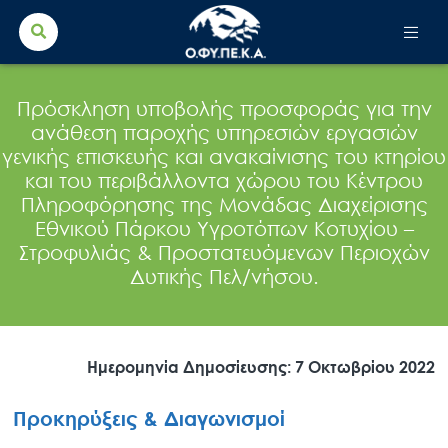
Search Button
Search
for:
Πρόσκληση υποβολής προσφοράς για την
ανάθεση παροχής υπηρεσιών εργασιών
γενικής επισκευής και ανακαίνισης του κτηρίου
και του περιβάλλοντα χώρου του Κέντρου
Πληροφόρησης της Μονάδας Διαχείρισης
Εθνικού Πάρκου Υγροτόπων Κοτυχίου –
Στροφυλιάς & Προστατευόμενων Περιοχών
Δυτικής Πελ/νήσου.
Ημερομηνία Δημοσίευσης: 7 Οκτωβρίου 2022
Προκηρύξεις & Διαγωνισμοί