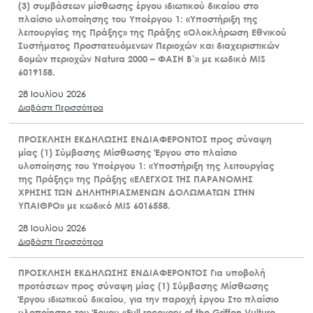
(3) συμβάσεων μίσθωσης έργου ιδιωτικού δικαίου στο
πλαίσιο υλοποίησης του Υποέργου 1: «Υποστήριξη της
λειτουργίας της Πράξης» της Πράξης «Ολοκλήρωση Εθνικού
Συστήματος Προστατευόμενων Περιοχών και διαχειριστικών
δομών περιοχών Natura 2000 – ΦΑΣΗ Β’» με κωδικό MIS
6019158.
28 Ιουλίου 2026
Διαβάστε Περισσότερα
ΠΡΟΣΚΛΗΣΗ ΕΚΔΗΛΩΣΗΣ ΕΝΔΙΑΦΕΡΟΝΤΟΣ προς σύναψη
μίας (1) Σύμβασης Μίσθωσης Έργου στο πλαίσιο
υλοποίησης του Υποέργου 1: «Υποστήριξη της λειτουργίας
της Πράξης» της Πράξης «ΕΛΕΓΧΟΣ ΤΗΣ ΠΑΡΑΝΟΜΗΣ
ΧΡΗΣΗΣ ΤΩΝ ΔΗΛΗΤΗΡΙΑΣΜΕΝΩΝ ΔΟΛΩΜΑΤΩΝ ΣΤΗΝ
ΥΠΑΙΘΡΟ» με κωδικό MIS 6016558.
28 Ιουλίου 2026
Διαβάστε Περισσότερα
ΠΡΟΣΚΛΗΣΗ ΕΚΔΗΛΩΣΗΣ ΕΝΔΙΑΦΕΡΟΝΤΟΣ Για υποβολή
προτάσεων προς σύναψη μίας (1) Σύμβασης Μίσθωσης
Έργου ιδιωτικού δικαίου, για την παροχή έργου Στο πλαίσιο
υλοποίησης του Έργου «Full recovery of the Griffon Vulture