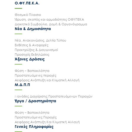
Ο.ΦΥ.ΠΕ.Κ.Α.
Θεσμικό Πλαισιο
Ίδρυση, σκοπός και αρμοδιότητες ΟΦΥΠΕΚΑ
Διοικητικό Συμβούλιο, Δομή & Οργανόγραμμα
Νέα & Δημοσιότητα
Νέα, Ανακοινώσεις, Δελτία Τύπου
Εκθέσεις & Αναφορές
Προκηρύξεις & Διαγωνισμοί
Προσεχείς Εκδηλώσεις
Άξονες Δράσεις
Φύση – Βιοποικιλότητα
Προστατευόμενες περιοχές
Αειφόρος Ανάπτυξη και Κλιματική Αλλαγή
Μ.Δ.Π.Π
Μονάδες Διαχείρισης Προστατευόμενων Περιοχών
Έργα / Δραστηριότητα
Φύση – Βιοποικιλότητα
Προστατευόμενες Περιοχές
Αειφόρος Ανάπτυξη Και Κλιματική Αλλαγή
Γενικές Πληροφορίες