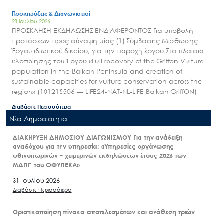
Προκηρύξεις & Διαγωνισμοί
28 Ιουλίου 2026
ΠΡΟΣΚΛΗΣΗ ΕΚΔΗΛΩΣΗΣ ΕΝΔΙΑΦΕΡΟΝΤΟΣ Για υποβολή
προτάσεων προς σύναψη μίας (1) Σύμβασης Μίσθωσης
Έργου ιδιωτικού δικαίου, για την παροχή έργου Στο πλαίσιο
υλοποίησης του Έργου «Full recovery of the Griffon Vulture
population in the Balkan Peninsula and creation of
sustainable capacities for vulture conservation across the
region» (101215506 — LIFE24-NAT-NL-LIFE Balkan GriffON)
Διαβάστε Περισσότερα
Nέα Δημοσιότητα
ΔΙΑΚΗΡΥΞΗ ΔΗΜΟΣΙΟΥ ΔΙΑΓΩΝΙΣΜΟΥ Για την ανάδειξη
αναδόχου για την υπηρεσία: «Υπηρεσίες οργάνωσης
φθινοπωρινών – χειμερινών εκδηλώσεων έτους 2026 των
ΜΔΠΠ του ΟΦΥΠΕΚΑ»
31 Ιουλίου 2026
Διαβάστε Περισσότερα
Οριστικοποίηση πίνακα αποτελεσμάτων και ανάθεση τριών