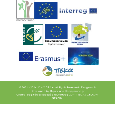
Ακολουθήστε μας
© 2021 - 2026. O.ΦΥ.ΠΕ.Κ.Α. All Rights Reserved - Designed &
Developed by
Digilex
and
Happyonline.gr
Credit: Γραφικός σχεδιασμός ταυτότητας Ο.ΦΥ.ΠΕ.Κ.Α.: GROOVY
GRAPHX.