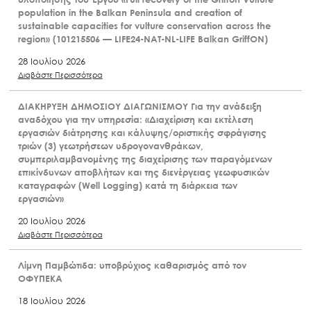
population in the Balkan Peninsula and creation of
sustainable capacities for vulture conservation across the
region» (101215506 — LIFE24-NAT-NL-LIFE Balkan GriffON)
28 Ιουλίου 2026
Διαβάστε Περισσότερα
ΔΙΑΚΗΡΥΞΗ ΔΗΜΟΣΙΟΥ ΔΙΑΓΩΝΙΣΜΟΥ Για την ανάδειξη
αναδόχου για την υπηρεσία: «Διαχείριση και εκτέλεση
εργασιών διάτρησης και κάλυψης/οριστικής σφράγισης
τριών (3) γεωτρήσεων υδρογονανθράκων,
συμπεριλαμβανομένης της διαχείρισης των παραγόμενων
επικίνδυνων αποβλήτων και της διενέργειας γεωφυσικών
καταγραφών (Well Logging) κατά τη διάρκεια των
εργασιών»
20 Ιουλίου 2026
Διαβάστε Περισσότερα
Λίμνη Παμβώτιδα: υποβρύχιος καθαρισμός από τον
ΟΦΥΠΕΚΑ
18 Ιουλίου 2026