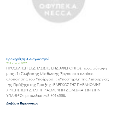
Search
for:
Ο.ΦΥ.ΠΕ.Κ.Α.
Προκηρύξεις & Διαγωνισμοί
28 Ιουλίου 2026
Νέα – Δημοσιότητα
ΠΡΟΣΚΛΗΣΗ ΕΚΔΗΛΩΣΗΣ ΕΝΔΙΑΦΕΡΟΝΤΟΣ προς σύναψη
μίας (1) Σύμβασης Μίσθωσης Έργου στο πλαίσιο
Άξονες δράσης
υλοποίησης του Υποέργου 1: «Υποστήριξη της λειτουργίας
Μ.Δ.Π.Π.
της Πράξης» της Πράξης «ΕΛΕΓΧΟΣ ΤΗΣ ΠΑΡΑΝΟΜΗΣ
ΧΡΗΣΗΣ ΤΩΝ ΔΗΛΗΤΗΡΙΑΣΜΕΝΩΝ ΔΟΛΩΜΑΤΩΝ ΣΤΗΝ
Έργα
ΥΠΑΙΘΡΟ» με κωδικό MIS 6016558.
Εισιτήρια
Διαβάστε Περισσότερα
Επικοινωνία