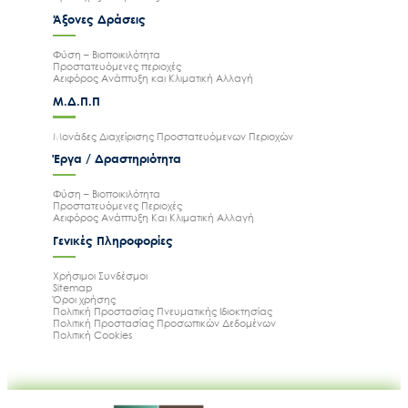
Άξονες Δράσεις
Φύση – Βιοποικιλότητα
Προστατευόμενες περιοχές
Αειφόρος Ανάπτυξη και Κλιματική Αλλαγή
Μ.Δ.Π.Π
Μονάδες Διαχείρισης Προστατευόμενων Περιοχών
Έργα / Δραστηριότητα
Φύση – Βιοποικιλότητα
Προστατευόμενες Περιοχές
Αειφόρος Ανάπτυξη Και Κλιματική Αλλαγή
Γενικές Πληροφορίες
Χρήσιμοι Συνδέσμοι
Sitemap
Όροι χρήσης
Πολιτική Προστασίας Πνευματικής Ιδιοκτησίας
Πολιτική Προστασίας Προσωπικών Δεδομένων
Πολιτική Cookies