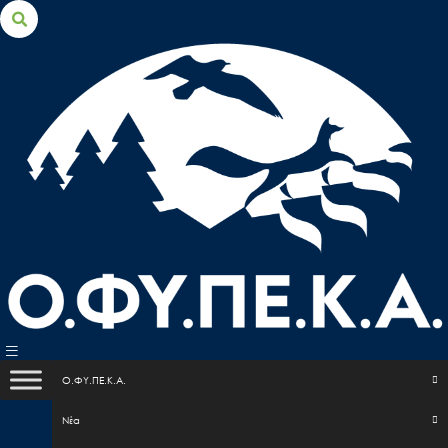
Search for:
Search Button
Ο.ΦΥ.ΠΕ.Κ.Α.
Nέα