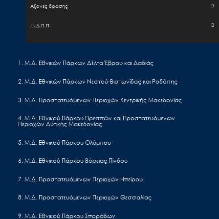
Άξονες δράσης
Μ.Δ.Π.Π.
Έργα - Δραστηριότητα
1. Μ.Δ. Εθνικών Πάρκων Δέλτα Έβρου και Δαδιάς
Εισιτήρια
2. Μ.Δ. Εθνικών Πάρκων Νεστού-Βιστωνίδας και Ροδόπης
Επικοινωνία
EL
EN
3. Μ.Δ. Προστατευόμενων Περιοχών Κεντρικής Μακεδονίας
4. Μ.Δ. Εθνικού Πάρκου Πρεσπών και Προστατευόμενων
Περιοχών Δυτικής Μακεδονίας
Πρόσκληση υποβολής προσφοράς για την
προμήθεια έντυπου υλικού για την προβολή
5. Μ.Δ. Εθνικού Πάρκου Ολύμπου
Δράσεων της Πράξης του Επιχειρησιακού
6. Μ.Δ. Εθνικού Πάρκου Βόρειας Πίνδου
Προγράμματος (ΕΠ) Υποδομές Μεταφορών,
Περιβάλλον και Αειφόρος Ανάπτυξη
7. Μ.Δ. Προστατευόμενων Περιοχών Ηπείρου
(ΥΜΕΠΕΡΑΑ) του τέως Φορέα Διαχείρισης
8. Μ.Δ. Προστατευόμενων Περιοχών Θεσσαλίας
Εθνικού Θαλάσσιου Πάρκου Ζακύνθου, στο
πλαίσιο υλοποίησης της Πράξης
9. Μ.Δ. Εθνικού Πάρκου Σποράδων