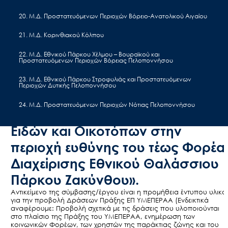
(ΕΠ) Υποδομές Μεταφορών,
Περιβάλλον και Αειφόρος
20. Μ.Δ. Προστατευόμενων Περιοχών Βόρειο-Ανατολικού Αιγαίου
Ανάπτυξη (ΥΜΕΠΕΡΑΑ) του τέως
21. Μ.Δ. Κορινθιακού Κόλπου
Φορέα Διαχείρισης Εθνικού
22. Μ.Δ. Εθνικού Πάρκου Χέλμου – Βουραϊκού και
Προστατευόμενων Περιοχών Βόρειας Πελοποννήσου
Θαλάσσιου Πάρκου Ζακύνθου,
στο πλαίσιο υλοποίησης της
23. Μ.Δ. Εθνικού Πάρκου Στροφυλιάς και Προστατευόμενων
Περιοχών Δυτικής Πελοποννήσου
Πράξης «Διαχειριστικές Δράσεις
24. Μ.Δ. Προστατευόμενων Περιοχών Νότιας Πελοποννήσου
Προστατευόμενων Περιοχών,
Ειδών και Οικοτόπων στην
περιοχή ευθύνης του τέως Φορέα
Διαχείρισης Εθνικού Θαλάσσιου
Πάρκου Ζακύνθου».
Αντικείμενο της σύμβασης/έργου είναι η προμήθεια έντυπου υλικο
για την προβολή Δράσεων Πράξης ΕΠ ΥΜΕΠΕΡΑΑ (Ενδεικτικά
αναφέρουμε: Προβολή σχετικά με τις δράσεις που υλοποιούνται
στο πλαίσιο της Πράξης του ΥΜΕΠΕΡΑΑ, ενημέρωση των
κοινωνικών Φορέων, των χρηστών της παράκτιας ζώνης και του