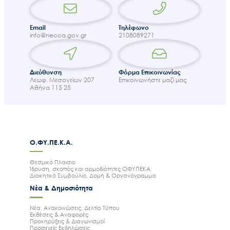
Email
Τηλέφωνο
info@necca.gov.gr
2108089271
Διεύθυνση
Φόρμα Επικοινωνίας
Λεωφ. Μεσογείων 207
Επικοινωνήστε μαζί μας
Αθήνα 115 25
Ο.ΦΥ.ΠΕ.Κ.Α.
Θεσμικό Πλαισιο
Ίδρυση, σκοπός και αρμοδιότητες ΟΦΥΠΕΚΑ
Διοικητικό Συμβούλιο, Δομή & Οργανόγραμμα
Νέα & Δημοσιότητα
Νέα, Ανακοινώσεις, Δελτία Τύπου
Εκθέσεις & Αναφορές
Προκηρύξεις & Διαγωνισμοί
Προσεχείς Εκδηλώσεις