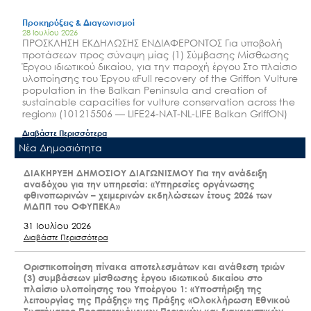
Προκηρύξεις & Διαγωνισμοί
28 Ιουλίου 2026
ΠΡΟΣΚΛΗΣΗ ΕΚΔΗΛΩΣΗΣ ΕΝΔΙΑΦΕΡΟΝΤΟΣ Για υποβολή
προτάσεων προς σύναψη μίας (1) Σύμβασης Μίσθωσης
Έργου ιδιωτικού δικαίου, για την παροχή έργου Στο πλαίσιο
υλοποίησης του Έργου «Full recovery of the Griffon Vulture
population in the Balkan Peninsula and creation of
sustainable capacities for vulture conservation across the
region» (101215506 — LIFE24-NAT-NL-LIFE Balkan GriffON)
Διαβάστε Περισσότερα
Nέα Δημοσιότητα
ΔΙΑΚΗΡΥΞΗ ΔΗΜΟΣΙΟΥ ΔΙΑΓΩΝΙΣΜΟΥ Για την ανάδειξη
αναδόχου για την υπηρεσία: «Υπηρεσίες οργάνωσης
φθινοπωρινών – χειμερινών εκδηλώσεων έτους 2026 των
ΜΔΠΠ του ΟΦΥΠΕΚΑ»
31 Ιουλίου 2026
Διαβάστε Περισσότερα
Οριστικοποίηση πίνακα αποτελεσμάτων και ανάθεση τριών
(3) συμβάσεων μίσθωσης έργου ιδιωτικού δικαίου στο
πλαίσιο υλοποίησης του Υποέργου 1: «Υποστήριξη της
λειτουργίας της Πράξης» της Πράξης «Ολοκλήρωση Εθνικού