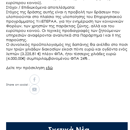
ευρύτερου κοινού).
Στόχοι / Επιδιωκόμενα αποτελέσματα:
Στόχος της δράσης αυτής είναι η προβολή των δράσεων που
υλοποιούνται στο πλαίσιο της υλοποίησης του Επιχειρησιακού
προγράμματος ΥΜΕΠΕΡΑΑ, για την ενημέρωση των κοινωνικών
Φορέων, των χρηστών της παράκτιας ζώνης, αλλά και του
ευρύτερου κοινού. Οι τεχνικές προδιαγραφές των ζητούμενων
υπηρεσιών αναφέρονται αναλυτικά στα Παράρτημα Ι και ΙΙ της
παρούσης.
ΦΥ.ΠΕ.Κ.Α.
Νέα –
Άξονες
Μ.Δ.Π.Π.
Έργα
Εισιτήρια
Ε
Ο συνολικός προϋπολογισμός της δαπάνης θα ανέλθει στο ποσό
των τριών χιλιάδων διακοσίων είκοσι πέντε ευρώ και ογδόντα ενός
Δημοσιότητα
δράσης
λεπτών (3.225,81 €) πλέον ΦΠΑ, ήτοι τέσσερις χιλιάδες ευρώ
(4.000,00€) συμπεριλαμβανομένου ΦΠΑ 24% .
Δείτε την πρόσκληση
εδώ
Share on social :
Σχετικά Νέα