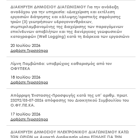
ΔΙΑΚΗΡΥΞΗ ΔΗΜΟΣΙΟΥ ΔΙΑΓΩΝΙΣΜΟΥ Για την ανάδειξη
αναδόχου για την υπηρεσία: «Διαχείριση και εκτέλεση
εργασιών διάτρησης και κάλυψης/οριστικής σφράγισης
τριών (3) γεωτρήσεων υδρογονανθράκων,
συμπεριλαμβανομένης της διαχείρισης των παραγόμενων
επικίνδυνων αποβλήτων και της διενέργειας γεωφυσικών
καταγραφών (Well Logging) κατά τη διάρκεια των εργασιών»
20 Ιουλίου 2026
Διαβάστε Περισσότερα
Λίμνη Παμβώτιδα: υποβρύχιος καθαρισμός από τον
ΟΦΥΠΕΚΑ
18 Ιουλίου 2026
Διαβάστε Περισσότερα
Απόρριψη Ένστασης-Προσφυγής κατά της υπ’ αριθμ. πρωτ.
23292/03-07-2026 απόφασης του Διοικητικού Συμβουλίου του
Ο.ΦΥ.ΠΕ.ΚΑ.
17 Ιουλίου 2026
Διαβάστε Περισσότερα
ΔΙΑΚΗΡΥΞΗ ΔΗΜΟΣΙΟΥ ΗΛΕΚΤΡΟΝΙΚΟΥ ΔΙΑΓΩΝΙΣΜΟΥ ΚΑΤΩ
ΤΩΝ ΟΡΙΩΝ με Ανοικτή Διαδικασία μέσω ΕΣΗΔΗΣ ΓΙΑ ΤΗΝ