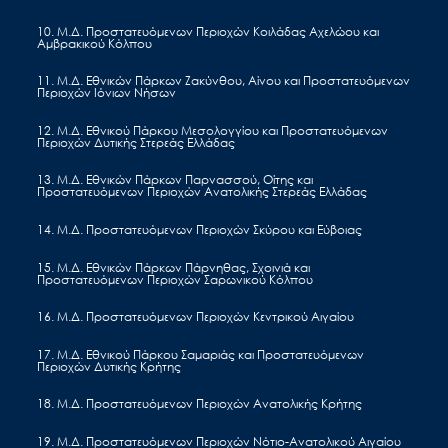
«Διαχειριστικές Δράσεις Προστατευόμενων
10. Μ.Δ. Προστατευόμενων Περιοχών Κοιλάδας Αχελώου και
Περιοχών, Ειδών και Οικοτόπων στην
Αμβρακικού Κόλπου
περιοχή ευθύνης του τέως Φορέα
11. Μ.Δ. Εθνικών Πάρκων Ζακύνθου, Αίνου και Προστατευόμενων
Διαχείρισης Εθνικού Θαλάσσιου Πάρκου
Περιοχών Ιόνιων Νήσων
Ζακύνθου».
12. Μ.Δ. Εθνικού Πάρκου Μεσολογγίου και Προστατευόμενων
Περιοχών Δυτικής Στερεάς Ελλάδας
13. Μ.Δ. Εθνικών Πάρκων Παρνασσού, Οίτης και
Προστατευόμενων Περιοχών Ανατολικής Στερεάς Ελλάδας
Ημερομηνία Δημοσίευσης: 16 Φεβρουαρίου 202
14. Μ.Δ. Προστατευόμενων Περιοχών Σκύρου και Εύβοιας
Προκηρύξεις & Διαγωνισμοί
15. Μ.Δ. Εθνικών Πάρκων Πάρνηθας, Σχοινιά και
Προστατευόμενων Περιοχών Σαρωνικού Κόλπου
Πρόσκληση υποβολής
προσφοράς για την προμήθεια
16. Μ.Δ. Προστατευόμενων Περιοχών Κεντρικού Αιγαίου
έντυπου υλικού για την προβολή
17. Μ.Δ. Εθνικού Πάρκου Σαμαριάς και Προστατευόμενων
Περιοχών Δυτικής Κρήτης
Δράσεων της Πράξης του
18. Μ.Δ. Προστατευόμενων Περιοχών Ανατολικής Κρήτης
Επιχειρησιακού Προγράμματος
19. Μ.Δ. Προστατευόμενων Περιοχών Νότιο-Ανατολικού Αιγαίου