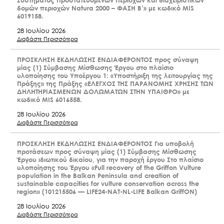
Συστήματος Προστατευόμενων Περιοχών και διαχειριστικών
δομών περιοχών Natura 2000 – ΦΑΣΗ Β’» με κωδικό MIS
6019158.
28 Ιουλίου 2026
Διαβάστε Περισσότερα
ΠΡΟΣΚΛΗΣΗ ΕΚΔΗΛΩΣΗΣ ΕΝΔΙΑΦΕΡΟΝΤΟΣ προς σύναψη
μίας (1) Σύμβασης Μίσθωσης Έργου στο πλαίσιο
υλοποίησης του Υποέργου 1: «Υποστήριξη της λειτουργίας της
Πράξης» της Πράξης «ΕΛΕΓΧΟΣ ΤΗΣ ΠΑΡΑΝΟΜΗΣ ΧΡΗΣΗΣ ΤΩΝ
ΔΗΛΗΤΗΡΙΑΣΜΕΝΩΝ ΔΟΛΩΜΑΤΩΝ ΣΤΗΝ ΥΠΑΙΘΡΟ» με
κωδικό MIS 6016558.
28 Ιουλίου 2026
Διαβάστε Περισσότερα
ΠΡΟΣΚΛΗΣΗ ΕΚΔΗΛΩΣΗΣ ΕΝΔΙΑΦΕΡΟΝΤΟΣ Για υποβολή
προτάσεων προς σύναψη μίας (1) Σύμβασης Μίσθωσης
Έργου ιδιωτικού δικαίου, για την παροχή έργου Στο πλαίσιο
υλοποίησης του Έργου «Full recovery of the Griffon Vulture
population in the Balkan Peninsula and creation of
sustainable capacities for vulture conservation across the
region» (101215506 — LIFE24-NAT-NL-LIFE Balkan GriffON)
28 Ιουλίου 2026
Διαβάστε Περισσότερα