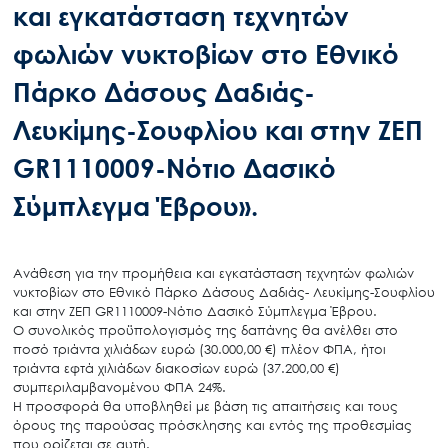
και εγκατάσταση τεχνητών
φωλιών νυκτοβίων στο Εθνικό
Πάρκο Δάσους Δαδιάς-
Λευκίμης-Σουφλίου και στην ΖΕΠ
GR1110009-Νότιο Δασικό
Σύμπλεγμα Έβρου».
Ανάθεση για την προμήθεια και εγκατάσταση τεχνητών φωλιών
νυκτοβίων στο Εθνικό Πάρκο Δάσους Δαδιάς- Λευκίμης-Σουφλίου
και στην ΖΕΠ GR1110009-Νότιο Δασικό Σύμπλεγμα Έβρου.
Ο συνολικός προϋπολογισμός της δαπάνης θα ανέλθει στο
ποσό τριάντα χιλιάδων ευρώ (30.000,00 €) πλέον ΦΠΑ, ήτοι
τριάντα εφτά χιλιάδων διακοσίων ευρώ (37.200,00 €)
συμπεριλαμβανομένου ΦΠΑ 24%.
Η προσφορά θα υποβληθεί με βάση τις απαιτήσεις και τους
όρους της παρούσας πρόσκλησης και εντός της προθεσμίας
που ορίζεται σε αυτή.