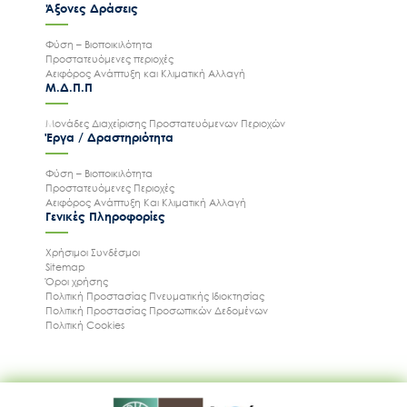
Άξονες Δράσεις
Φύση – Βιοποικιλότητα
Προστατευόμενες περιοχές
Αειφόρος Ανάπτυξη και Κλιματική Αλλαγή
Μ.Δ.Π.Π
Μονάδες Διαχείρισης Προστατευόμενων Περιοχών
Έργα / Δραστηριότητα
Φύση – Βιοποικιλότητα
Προστατευόμενες Περιοχές
Αειφόρος Ανάπτυξη Και Κλιματική Αλλαγή
Γενικές Πληροφορίες
Χρήσιμοι Συνδέσμοι
Sitemap
Όροι χρήσης
Πολιτική Προστασίας Πνευματικής Ιδιοκτησίας
Πολιτική Προστασίας Προσωπικών Δεδομένων
Πολιτική Cookies