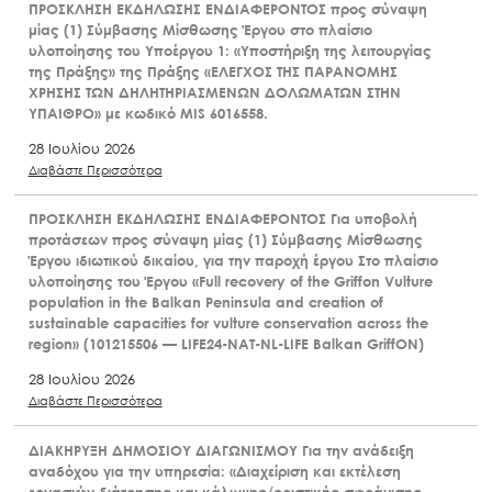
ΠΡΟΣΚΛΗΣΗ ΕΚΔΗΛΩΣΗΣ ΕΝΔΙΑΦΕΡΟΝΤΟΣ προς σύναψη
μίας (1) Σύμβασης Μίσθωσης Έργου στο πλαίσιο
υλοποίησης του Υποέργου 1: «Υποστήριξη της λειτουργίας
της Πράξης» της Πράξης «ΕΛΕΓΧΟΣ ΤΗΣ ΠΑΡΑΝΟΜΗΣ
ΧΡΗΣΗΣ ΤΩΝ ΔΗΛΗΤΗΡΙΑΣΜΕΝΩΝ ΔΟΛΩΜΑΤΩΝ ΣΤΗΝ
ΥΠΑΙΘΡΟ» με κωδικό MIS 6016558.
28 Ιουλίου 2026
Διαβάστε Περισσότερα
ΠΡΟΣΚΛΗΣΗ ΕΚΔΗΛΩΣΗΣ ΕΝΔΙΑΦΕΡΟΝΤΟΣ Για υποβολή
προτάσεων προς σύναψη μίας (1) Σύμβασης Μίσθωσης
Έργου ιδιωτικού δικαίου, για την παροχή έργου Στο πλαίσιο
υλοποίησης του Έργου «Full recovery of the Griffon Vulture
population in the Balkan Peninsula and creation of
sustainable capacities for vulture conservation across the
region» (101215506 — LIFE24-NAT-NL-LIFE Balkan GriffON)
28 Ιουλίου 2026
Διαβάστε Περισσότερα
ΔΙΑΚΗΡΥΞΗ ΔΗΜΟΣΙΟΥ ΔΙΑΓΩΝΙΣΜΟΥ Για την ανάδειξη
αναδόχου για την υπηρεσία: «Διαχείριση και εκτέλεση
εργασιών διάτρησης και κάλυψης/οριστικής σφράγισης