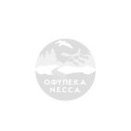
Search
for:
Ο.ΦΥ.ΠΕ.Κ.Α.
Νέα – Δημοσιότητα
Άξονες δράσης
Μ.Δ.Π.Π.
Έργα
Εισιτήρια