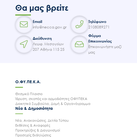
Θα μας βρείτε
Email
Τηλέφωνο
info@necca.gov.gr
2108089271
Φόρμα
Διεύθυνση
Επικοινωνίας
Λεωφ. Μεσογείων
Επικοινωνήστε μαζί
207 Αθήνα 115 25
μας
Ο.ΦΥ.ΠΕ.Κ.Α.
Θεσμικό Πλαισιο
Ίδρυση, σκοπός και αρμοδιότητες ΟΦΥΠΕΚΑ
Διοικητικό Συμβούλιο, Δομή & Οργανόγραμμα
Νέα & Δημοσιότητα
Νέα, Ανακοινώσεις, Δελτία Τύπου
Εκθέσεις & Αναφορές
Προκηρύξεις & Διαγωνισμοί
Προσεχείς Εκδηλώσεις