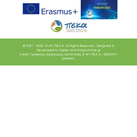
© 2021 - 2026. O.ΦΥ.ΠΕ.Κ.Α. All Rights Reserved - Designed &
Developed by
Digilex
and
Happyonline.gr
Credit: Γραφικός σχεδιασμός ταυτότητας Ο.ΦΥ.ΠΕ.Κ.Α.: GROOVY
GRAPHX.