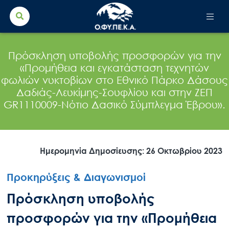
Search Button
Search
for:
Πρόσκληση υποβολής προσφορών για την
«Προμήθεια και εγκατάσταση τεχνητών
φωλιών νυκτοβίων στο Εθνικό Πάρκο Δάσους
Δαδιάς-Λευκίμης-Σουφλίου και στην ΖΕΠ
GR1110009-Νότιο Δασικό Σύμπλεγμα Έβρου».
Ημερομηνία Δημοσίευσης: 26 Οκτωβρίου 2023
Προκηρύξεις & Διαγωνισμοί
Πρόσκληση υποβολής
προσφορών για την «Προμήθεια