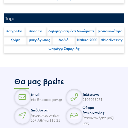
Tags
#ofypeka
#necca
Δηλητηριασμένα δολώματα
βιοποικιλότητα
Search
for:
Κρήτη
μαυρόγυπας
Δαδιά
Natura 2000
#biodiversity
Ο.ΦΥ.ΠΕ.Κ.Α.
Φαράγγι Σαμαριάς
Νέα – Δημοσιότητα
Άξονες δράσης
Μ.Δ.Π.Π.
Θα μας βρείτε
Έργα
Εισιτήρια
Email
Τηλέφωνο
info@necca.gov.gr
2108089271
Επικοινωνία
Φόρμα
Διεύθυνση
Επικοινωνίας
Λεωφ. Μεσογείων
Επικοινωνήστε μαζί
207 Αθήνα 115 25
μας