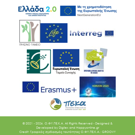
© 2021 - 2026. O.ΦΥ.ΠΕ.Κ.Α. All Rights Reserved - Designed &
Developed by
Digilex
and
Happyonline.gr
Credit: Γραφικός σχεδιασμός ταυτότητας Ο.ΦΥ.ΠΕ.Κ.Α.: GROOVY