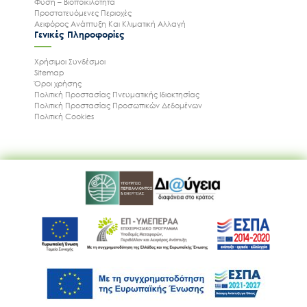
Φύση – Βιοποικιλότητα
Προστατευόμενες Περιοχές
Αειφόρος Ανάπτυξη Και Κλιματική Αλλαγή
Γενικές Πληροφορίες
Χρήσιμοι Συνδέσμοι
Sitemap
Όροι χρήσης
Πολιτική Προστασίας Πνευματικής Ιδιοκτησίας
Πολιτική Προστασίας Προσωπικών Δεδομένων
Πολιτική Cookies