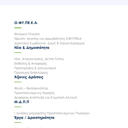
Ο.ΦΥ.ΠΕ.Κ.Α.
Θεσμικό Πλαισιο
Ίδρυση, σκοπός και αρμοδιότητες ΟΦΥΠΕΚΑ
Διοικητικό Συμβούλιο, Δομή & Οργανόγραμμα
Νέα & Δημοσιότητα
Νέα, Ανακοινώσεις, Δελτία Τύπου
Εκθέσεις & Αναφορές
Προκηρύξεις & Διαγωνισμοί
Προσεχείς Εκδηλώσεις
Άξονες Δράσεις
Φύση – Βιοποικιλότητα
Προστατευόμενες περιοχές
Αειφόρος Ανάπτυξη και Κλιματική Αλλαγή
Μ.Δ.Π.Π
Μονάδες Διαχείρισης Προστατευόμενων Περιοχών
Έργα / Δραστηριότητα