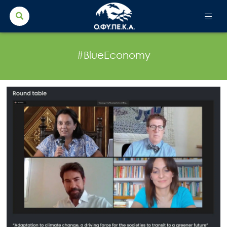
Search Button
Search
for:
#BlueEconomy