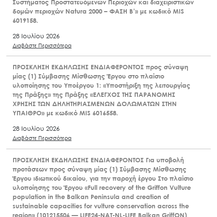
Συστήματος Προστατευόμενων Περιοχών και διαχειριστικών
δομών περιοχών Natura 2000 – ΦΑΣΗ Β’» με κωδικό MIS
6019158.
28 Ιουλίου 2026
Διαβάστε Περισσότερα
ΠΡΟΣΚΛΗΣΗ ΕΚΔΗΛΩΣΗΣ ΕΝΔΙΑΦΕΡΟΝΤΟΣ προς σύναψη
μίας (1) Σύμβασης Μίσθωσης Έργου στο πλαίσιο
υλοποίησης του Υποέργου 1: «Υποστήριξη της λειτουργίας
της Πράξης» της Πράξης «ΕΛΕΓΧΟΣ ΤΗΣ ΠΑΡΑΝΟΜΗΣ
ΧΡΗΣΗΣ ΤΩΝ ΔΗΛΗΤΗΡΙΑΣΜΕΝΩΝ ΔΟΛΩΜΑΤΩΝ ΣΤΗΝ
ΥΠΑΙΘΡΟ» με κωδικό MIS 6016558.
28 Ιουλίου 2026
Διαβάστε Περισσότερα
ΠΡΟΣΚΛΗΣΗ ΕΚΔΗΛΩΣΗΣ ΕΝΔΙΑΦΕΡΟΝΤΟΣ Για υποβολή
προτάσεων προς σύναψη μίας (1) Σύμβασης Μίσθωσης
Έργου ιδιωτικού δικαίου, για την παροχή έργου Στο πλαίσιο
υλοποίησης του Έργου «Full recovery of the Griffon Vulture
population in the Balkan Peninsula and creation of
sustainable capacities for vulture conservation across the
region» (101215506 — LIFE24-NAT-NL-LIFE Balkan GriffON)