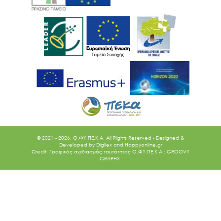
© 2021 - 2026. O.ΦΥ.ΠΕ.Κ.Α. All Rights Reserved - Designed &
Developed by
Digilex
and
Happyonline.gr
Credit: Γραφικός σχεδιασμός ταυτότητας Ο.ΦΥ.ΠΕ.Κ.Α.: GROOVY
GRAPHX.