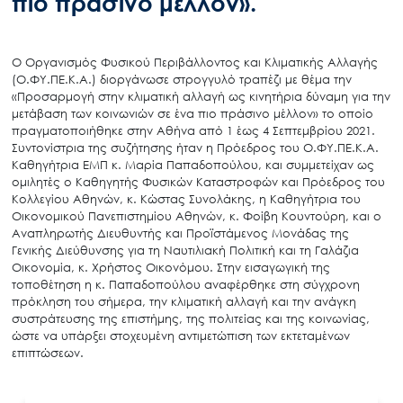
πιο πράσινο μέλλον».
Ο Οργανισμός Φυσικού Περιβάλλοντος και Κλιματικής Αλλαγής
(Ο.ΦΥ.ΠΕ.Κ.Α.) διοργάνωσε στρογγυλό τραπέζι με θέμα την
«Προσαρμογή στην κλιματική αλλαγή ως κινητήρια δύναμη για την
μετάβαση των κοινωνιών σε ένα πιο πράσινο μέλλον» το οποίο
πραγματοποιήθηκε στην Αθήνα από 1 έως 4 Σεπτεμβρίου 2021.
Συντονίστρια της συζήτησης ήταν η Πρόεδρος του Ο.ΦΥ.ΠΕ.Κ.Α.
Καθηγήτρια ΕΜΠ κ. Μαρία Παπαδοπούλου, και συμμετείχαν ως
ομιλητές ο Καθηγητής Φυσικών Καταστροφών και Πρόεδρος του
Κολλεγίου Αθηνών, κ. Κώστας Συνολάκης, η Καθηγήτρια του
Οικονομικού Πανεπιστημίου Αθηνών, κ. Φοίβη Κουντούρη, και ο
Αναπληρωτής Διευθυντής και Προϊστάμενος Μονάδας της
Γενικής Διεύθυνσης για τη Ναυτιλιακή Πολιτική και τη Γαλάζια
Οικονομία, κ. Χρήστος Οικονόμου. Στην εισαγωγική της
τοποθέτηση η κ. Παπαδοπούλου αναφέρθηκε στη σύγχρονη
πρόκληση του σήμερα, την κλιματική αλλαγή και την ανάγκη
συστράτευσης της επιστήμης, της πολιτείας και της κοινωνίας,
ώστε να υπάρξει στοχευμένη αντιμετώπιση των εκτεταμένων
επιπτώσεων.