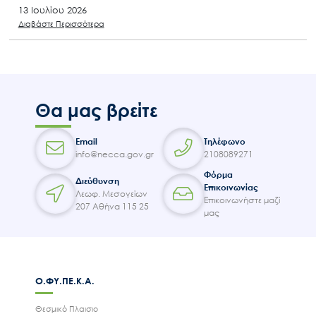
13 Ιουλίου 2026
Διαβάστε Περισσότερα
Θα μας βρείτε
Email
Τηλέφωνο
info@necca.gov.gr
2108089271
Φόρμα
Διεύθυνση
Επικοινωνίας
Λεωφ. Μεσογείων
Επικοινωνήστε μαζί
207 Αθήνα 115 25
μας
Ο.ΦΥ.ΠΕ.Κ.Α.
Θεσμικό Πλαισιο