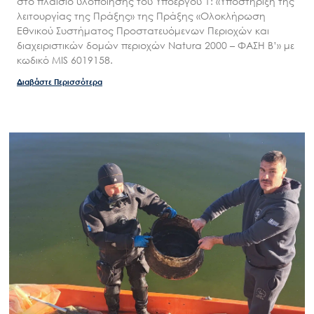
στο πλαίσιο υλοποίησης του Υποέργου 1: «Υποστήριξη της
λειτουργίας της Πράξης» της Πράξης «Ολοκλήρωση
Εισιτήρια
Εθνικού Συστήματος Προστατευόμενων Περιοχών και
Επικοινωνία
διαχειριστικών δομών περιοχών Natura 2000 – ΦΑΣΗ Β’» με
κωδικό MIS 6019158.
Διαβάστε Περισσότερα