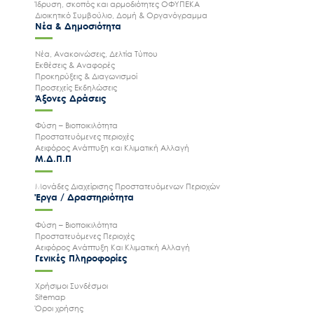
Ίδρυση, σκοπός και αρμοδιότητες ΟΦΥΠΕΚΑ
Διοικητικό Συμβούλιο, Δομή & Οργανόγραμμα
Νέα & Δημοσιότητα
Νέα, Ανακοινώσεις, Δελτία Τύπου
Εκθέσεις & Αναφορές
Προκηρύξεις & Διαγωνισμοί
Προσεχείς Εκδηλώσεις
Άξονες Δράσεις
Φύση – Βιοποικιλότητα
Προστατευόμενες περιοχές
Αειφόρος Ανάπτυξη και Κλιματική Αλλαγή
Μ.Δ.Π.Π
Μονάδες Διαχείρισης Προστατευόμενων Περιοχών
Έργα / Δραστηριότητα
Φύση – Βιοποικιλότητα
Προστατευόμενες Περιοχές
Αειφόρος Ανάπτυξη Και Κλιματική Αλλαγή
Γενικές Πληροφορίες
Χρήσιμοι Συνδέσμοι
Sitemap
Όροι χρήσης