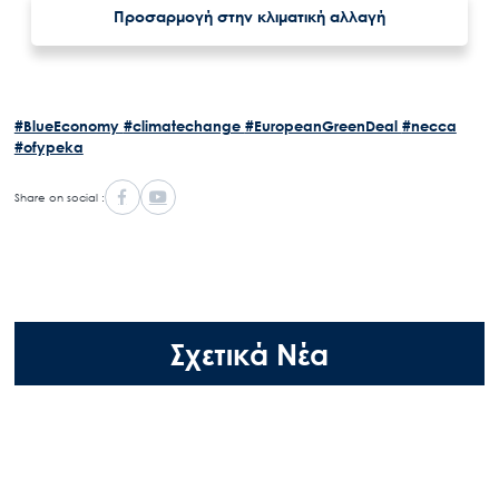
Προσαρμογή στην κλιματική αλλαγή
#BlueEconomy
#climatechange
#EuropeanGreenDeal
#necca
#ofypeka
Share on social :
Σχετικά Νέα