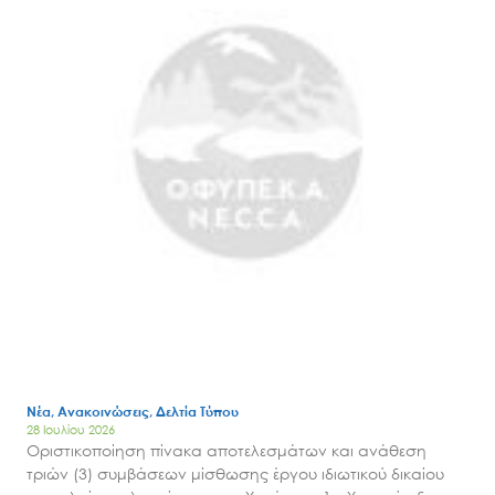
Search
for:
Ο.ΦΥ.ΠΕ.Κ.Α.
Νέα – Δημοσιότητα
Νέα, Ανακοινώσεις, Δελτία Τύπου
Άξονες δράσης
28 Ιουλίου 2026
Οριστικοποίηση πίνακα αποτελεσμάτων και ανάθεση
Μ.Δ.Π.Π.
τριών (3) συμβάσεων μίσθωσης έργου ιδιωτικού δικαίου
Έργα