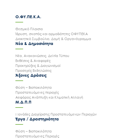
Ο.ΦΥ.ΠΕ.Κ.Α.
Θεσμικό Πλαισιο
Ίδρυση, σκοπός και αρμοδιότητες ΟΦΥΠΕΚΑ
Διοικητικό Συμβούλιο, Δομή & Οργανόγραμμα
Νέα & Δημοσιότητα
Νέα, Ανακοινώσεις, Δελτία Τύπου
Εκθέσεις & Αναφορές
Προκηρύξεις & Διαγωνισμοί
Προσεχείς Εκδηλώσεις
Άξονες Δράσεις
Φύση – Βιοποικιλότητα
Προστατευόμενες περιοχές
Αειφόρος Ανάπτυξη και Κλιματική Αλλαγή
Μ.Δ.Π.Π
Μονάδες Διαχείρισης Προστατευόμενων Περιοχών
Έργα / Δραστηριότητα
Φύση – Βιοποικιλότητα
Προστατευόμενες Περιοχές