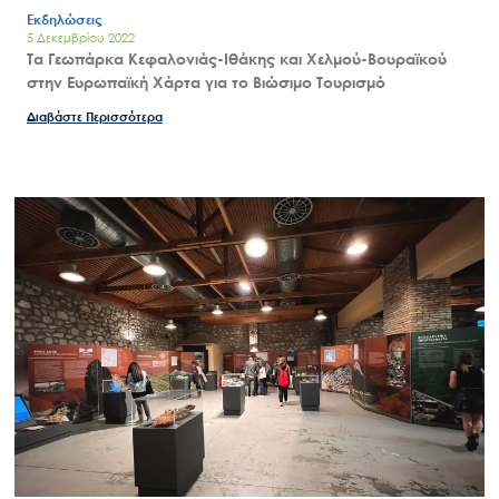
Εκδηλώσεις
5 Δεκεμβρίου 2022
Τα Γεωπάρκα Κεφαλονιάς-Ιθάκης και Χελμού-Βουραϊκού
στην Ευρωπαϊκή Χάρτα για το Βιώσιμο Τουρισμό
Διαβάστε Περισσότερα
Search
for:
Ο.ΦΥ.ΠΕ.Κ.Α.
Νέα – Δημοσιότητα
Άξονες δράσης
Μ.Δ.Π.Π.
Έργα
Εισιτήρια
Επικοινωνία