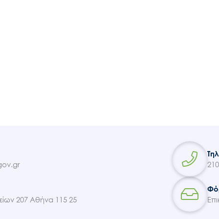
Τη
ov.gr
210
Φό
ίων 207 Αθήνα 115 25
Επι