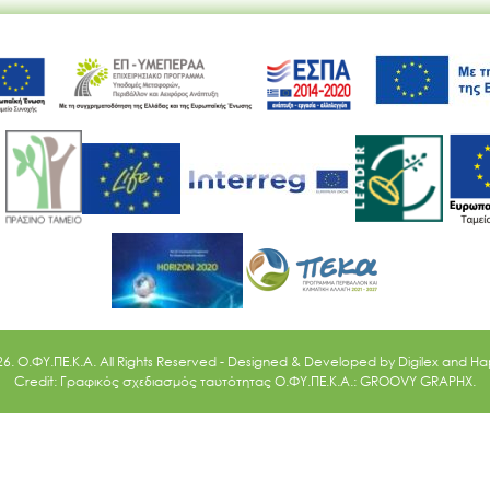
Ακολουθήστε μας
26. O.ΦΥ.ΠΕ.Κ.Α. All Rights Reserved - Designed & Developed by
Digilex
and
Ha
Credit: Γραφικός σχεδιασμός ταυτότητας Ο.ΦΥ.ΠΕ.Κ.Α.: GROOVY GRAPHX.