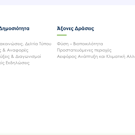
 Δημοσιότητα
Άξονες Δράσεις
ακοινώσεις, Δελτία Τύπου
Φύση – Βιοποικιλότητα
ις & Αναφορές
Προστατευόμενες περιοχές
ξεις & Διαγωνισμοί
Αειφόρος Ανάπτυξη και Κλιματική Αλ
ίς Εκδηλώσεις