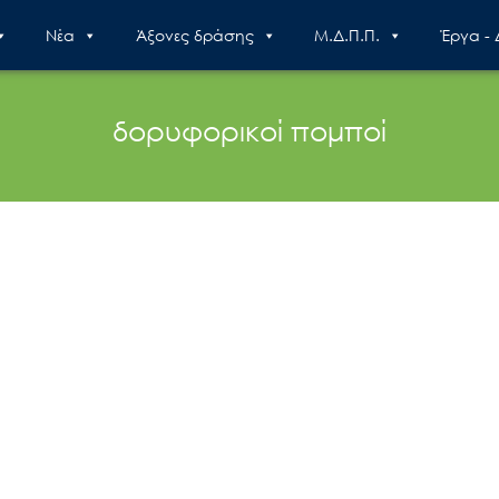
Nέα
Άξονες δράσης
Μ.Δ.Π.Π.
Έργα -
δορυφορικοί πομποί