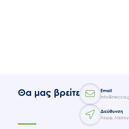
Θα μας βρείτε
Email
info@necca.g
Διεύθυνση
Λεωφ. Μεσογε