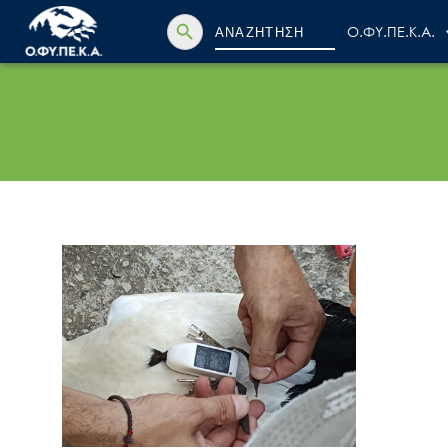
Search Button
Search
Ο.ΦΥ.ΠΕ.Κ.Α.
for: