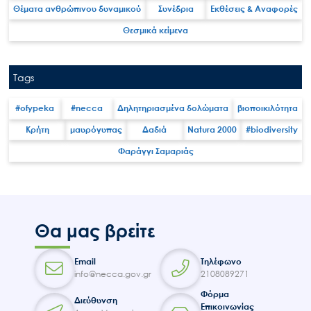
Θέματα ανθρώπινου δυναμικού
Συνέδρια
Εκθέσεις & Αναφορές
Θεσμικά κείμενα
Tags
#ofypeka
#necca
Δηλητηριασμένα δολώματα
βιοποικιλότητα
Κρήτη
μαυρόγυπας
Δαδιά
Natura 2000
#biodiversity
Φαράγγι Σαμαριάς
Θα μας βρείτε
Email
Τηλέφωνο
info@necca.gov.gr
2108089271
Φόρμα
Διεύθυνση
Επικοινωνίας