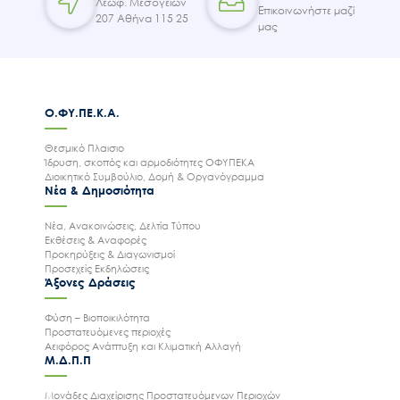
Λεωφ. Μεσογείων
Επικοινωνήστε μαζί
207 Αθήνα 115 25
μας
Ο.ΦΥ.ΠΕ.Κ.Α.
Θεσμικό Πλαισιο
Ίδρυση, σκοπός και αρμοδιότητες ΟΦΥΠΕΚΑ
Διοικητικό Συμβούλιο, Δομή & Οργανόγραμμα
Νέα & Δημοσιότητα
Νέα, Ανακοινώσεις, Δελτία Τύπου
Εκθέσεις & Αναφορές
Προκηρύξεις & Διαγωνισμοί
Προσεχείς Εκδηλώσεις
Άξονες Δράσεις
Φύση – Βιοποικιλότητα
Προστατευόμενες περιοχές
Αειφόρος Ανάπτυξη και Κλιματική Αλλαγή
Μ.Δ.Π.Π
Μονάδες Διαχείρισης Προστατευόμενων Περιοχών