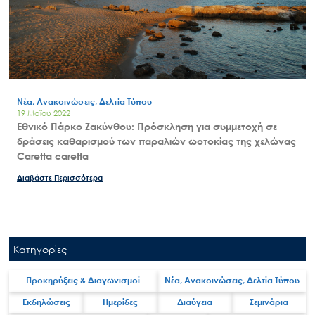
for:
Ο.ΦΥ.ΠΕ.Κ.Α.
Νέα – Δημοσιότητα
Άξονες δράσης
Μ.Δ.Π.Π.
Νέα, Ανακοινώσεις, Δελτία Τύπου
Έργα
19 Μαΐου 2022
Εθνικό Πάρκο Ζακύνθου: Πρόσκληση για συμμετοχή σε
Εισιτήρια
δράσεις καθαρισμού των παραλιών ωοτοκίας της χελώνας
Επικοινωνία
Caretta caretta
Διαβάστε Περισσότερα
Κατηγορίες
Προκηρύξεις & Διαγωνισμοί
Νέα, Ανακοινώσεις, Δελτία Τύπου
Εκδηλώσεις
Ημερίδες
Διαύγεια
Σεμινάρια