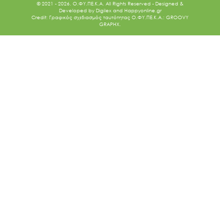
© 2021 - 2026. O.ΦΥ.ΠΕ.Κ.Α. All Rights Reserved - Designed &
Developed by
Digilex
and
Happyonline.gr
Credit: Γραφικός σχεδιασμός ταυτότητας Ο.ΦΥ.ΠΕ.Κ.Α.: GROOVY
GRAPHX.
Ακολουθήστε μας