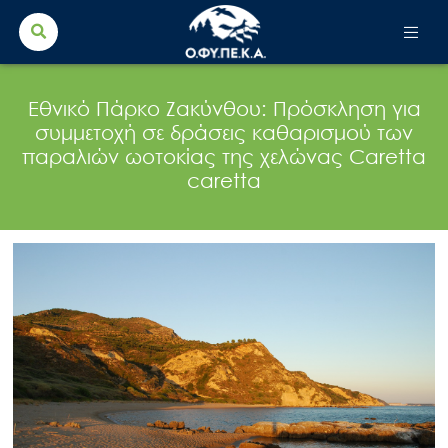
Search Button
Search
for:
Εθνικό Πάρκο Ζακύνθου: Πρόσκληση για
συμμετοχή σε δράσεις καθαρισμού των
παραλιών ωοτοκίας της χελώνας Caretta
caretta