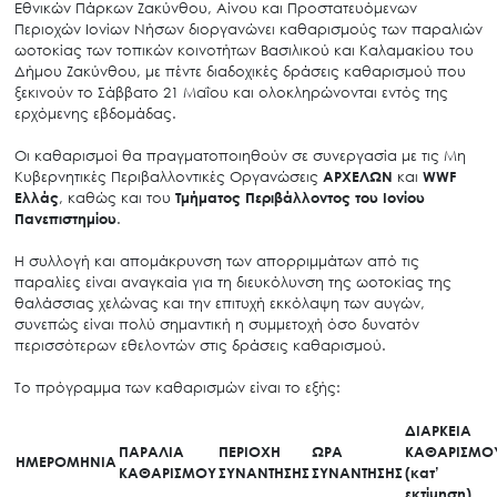
Εθνικών Πάρκων Ζακύνθου, Αίνου και Προστατευόμενων
Περιοχών Ιονίων Νήσων διοργανώνει καθαρισμούς των παραλιών
ωοτοκίας των τοπικών κοινοτήτων Βασιλικού και Καλαμακίου του
Δήμου Ζακύνθου, με πέντε διαδοχικές δράσεις καθαρισμού που
ξεκινούν το Σάββατο 21 Μαΐου και ολοκληρώνονται εντός της
ερχόμενης εβδομάδας.
Οι καθαρισμοί θα πραγματοποιηθούν σε συνεργασία με τις Μη
Κυβερνητικές Περιβαλλοντικές Οργανώσεις
ΑΡΧΕΛΩΝ
και
WWF
Ελλάς
, καθώς και του
Τμήματος Περιβάλλοντος του Ιονίου
Πανεπιστημίου
.
Η συλλογή και απομάκρυνση των απορριμμάτων από τις
παραλίες είναι αναγκαία για τη διευκόλυνση της ωοτοκίας της
θαλάσσιας χελώνας και την επιτυχή εκκόλαψη των αυγών,
συνεπώς είναι πολύ σημαντική η συμμετοχή όσο δυνατόν
περισσότερων εθελοντών στις δράσεις καθαρισμού.
Το πρόγραμμα των καθαρισμών είναι το εξής:
ΔΙΑΡΚΕΙΑ
ΠΑΡΑΛΙΑ
ΠΕΡΙΟΧΗ
ΩΡΑ
ΚΑΘΑΡΙΣΜΟ
ΗΜΕΡΟΜΗΝΙΑ
ΚΑΘΑΡΙΣΜΟΥ
ΣΥΝΑΝΤΗΣΗΣ
ΣΥΝΑΝΤΗΣΗΣ
(κατ’
εκτίμηση)