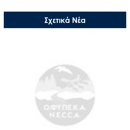
Σχετικά Νέα
Search
for:
Ο.ΦΥ.ΠΕ.Κ.Α.
Νέα – Δημοσιότητα
Άξονες δράσης