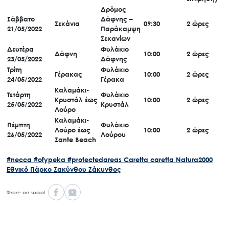
Δρόμος
Σάββατο
Δάφνης –
Σεκάνια
09:30
2 ώρες
21/05/2022
Παράκαμψη
Σεκανίων
Δευτέρα
Φυλάκιο
Δάφνη
10:00
2 ώρες
23/05/2022
Δάφνης
Τρίτη
Φυλάκιο
Γέρακας
10:00
2 ώρες
24/05/2022
Γέρακα
Καλαμάκι-
Τετάρτη
Φυλάκιο
Κρυστάλ έως
10:00
2 ώρες
25/05/2022
Κρυστάλ
Λούρο
Καλαμάκι-
Πέμπτη
Φυλάκιο
Λούρο έως
10:00
2 ώρες
26/05/2022
Λούρου
Zante Βeach
#necca
#ofypeka
#protectedareas
Caretta caretta
Natura2000
Εθνικό Πάρκο Ζακύνθου
Ζάκυνθος
Share on social :