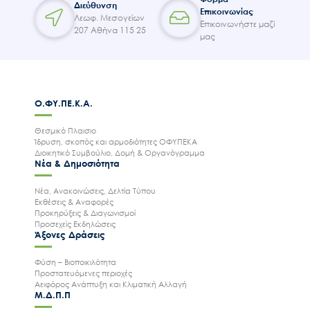
Διεύθυνση
Επικοινωνίας
Λεωφ. Μεσογείων
Επικοινωνήστε μαζί
207 Αθήνα 115 25
μας
Ο.ΦΥ.ΠΕ.Κ.Α.
Θεσμικό Πλαισιο
Ίδρυση, σκοπός και αρμοδιότητες ΟΦΥΠΕΚΑ
Διοικητικό Συμβούλιο, Δομή & Οργανόγραμμα
Νέα & Δημοσιότητα
Νέα, Ανακοινώσεις, Δελτία Τύπου
Εκθέσεις & Αναφορές
Προκηρύξεις & Διαγωνισμοί
Προσεχείς Εκδηλώσεις
Άξονες Δράσεις
Φύση – Βιοποικιλότητα
Προστατευόμενες περιοχές
Αειφόρος Ανάπτυξη και Κλιματική Αλλαγή
Μ.Δ.Π.Π