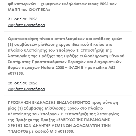
φθινοπωρινών – χειμερινών εκδηλώσεων έτους 2026 των
ΜΔΠΠ του ΟΦΥΠΕΚΑ»
31 Ιουλίου 2026
Διαβάστε Περισσότερα
Οριστικοποίηση πίνακα αποτελεσμάτων και ανάθεση τριών
(3) συμβάσεων μίσθωσης έργου ιδιωτικού δικαίου στο
πλαίσιο υλοποίησης του Υποέργου 1: «Υποστήριξη της
λειτουργίας της Πράξης» της Πράξης «Ολοκλήρωση Εθνικού
Συστήματος Προστατευόμενων Περιοχών και διαχειριστικών
δομών περιοχών Natura 2000 – ΦΑΣΗ Β’» με κωδικό MIS
6019158.
28 Ιουλίου 2026
Διαβάστε Περισσότερα
ΠΡΟΣΚΛΗΣΗ ΕΚΔΗΛΩΣΗΣ ΕΝΔΙΑΦΕΡΟΝΤΟΣ προς σύναψη
μίας (1) Σύμβασης Μίσθωσης Έργου στο πλαίσιο
υλοποίησης του Υποέργου 1: «Υποστήριξη της λειτουργίας
της Πράξης» της Πράξης «ΕΛΕΓΧΟΣ ΤΗΣ ΠΑΡΑΝΟΜΗΣ
ΧΡΗΣΗΣ ΤΩΝ ΔΗΛΗΤΗΡΙΑΣΜΕΝΩΝ ΔΟΛΩΜΑΤΩΝ ΣΤΗΝ
ΥΠΑΙΘΡΟ» με κωδικό MIS 6016558.