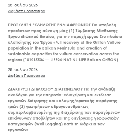
28 Ιουλίου 2026
Διαβάστε Περισσότερα
ΠΡΟΣΚΛΗΣΗ ΕΚΔΗΛΩΣΗΣ ΕΝΔΙΑΦΕΡΟΝΤΟΣ Για υποβολή
προτάσεων προς σύναψη μίας (1) Σύμβασης Μίσθωσης
Έργου ιδιωτικού δικαίου, για την παροχή έργου Στο πλαίσιο
υλοποίησης του Έργου «Full recovery of the Griffon Vulture
population in the Balkan Peninsula and creation of
sustainable capacities for vulture conservation across the
region» (101215506 — LIFE24-NAT-NL-LIFE Balkan GriffON)
28 Ιουλίου 2026
Διαβάστε Περισσότερα
ΔΙΑΚΗΡΥΞΗ ΔΗΜΟΣΙΟΥ ΔΙΑΓΩΝΙΣΜΟΥ Για την ανάδειξη
αναδόχου για την υπηρεσία: «Διαχείριση και εκτέλεση
εργασιών διάτρησης και κάλυψης/οριστικής σφράγισης
τριών (3) γεωτρήσεων υδρογονανθράκων,
συμπεριλαμβανομένης της διαχείρισης των παραγόμενων
επικίνδυνων αποβλήτων και της διενέργειας γεωφυσικών
καταγραφών (Well Logging) κατά τη διάρκεια των
εργασιών»