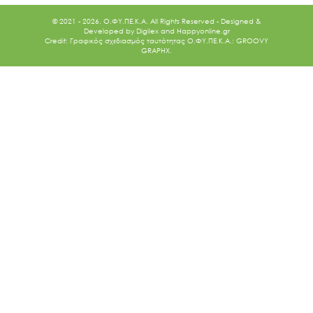
© 2021 - 2026. O.ΦΥ.ΠΕ.Κ.Α. All Rights Reserved - Designed &
Developed by
Digilex
and
Happyonline.gr
Credit: Γραφικός σχεδιασμός ταυτότητας Ο.ΦΥ.ΠΕ.Κ.Α.: GROOVY
GRAPHX.