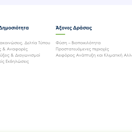
 Δημοσιότητα
Άξονες Δράσεις
ακοινώσεις, Δελτία Τύπου
Φύση – Βιοποικιλότητα
ις & Αναφορές
Προστατευόμενες περιοχές
ξεις & Διαγωνισμοί
Αειφόρος Ανάπτυξη και Κλιματική Αλ
ίς Εκδηλώσεις