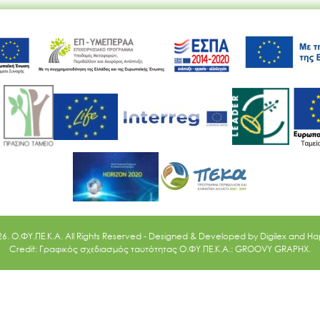
Ακολουθήστε μας
26. O.ΦΥ.ΠΕ.Κ.Α. All Rights Reserved - Designed & Developed by
Digilex
and
Ha
Credit: Γραφικός σχεδιασμός ταυτότητας Ο.ΦΥ.ΠΕ.Κ.Α.: GROOVY GRAPHX.