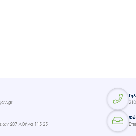
Τη
ov.gr
210
Φό
ίων 207 Αθήνα 115 25
Επι