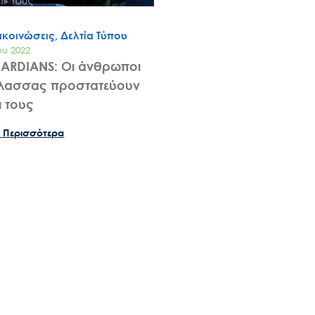
ακοινώσεις, Δελτία Τύπου
ου 2022
ARDIANS: Οι άνθρωποι
άλασσας προστατεύουν
ι τους
Search
for:
 Περισσότερα
Ο.ΦΥ.ΠΕ.Κ.Α.
Νέα – Δημοσιότητα
Άξονες δράσης