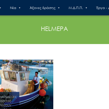
Nέα
Άξονες δράσης
Μ.Δ.Π.Π.
Έργα -
HELMEPA