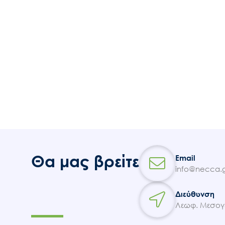
Θα μας βρείτε
Email
info@necca.g
Διεύθυνση
Λεωφ. Μεσογε