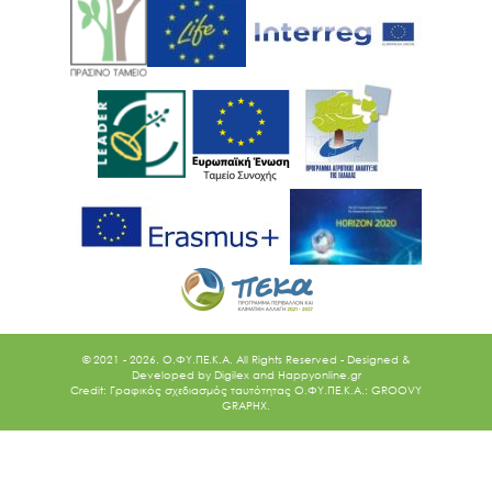
© 2021 - 2026. O.ΦΥ.ΠΕ.Κ.Α. All Rights Reserved - Designed &
Developed by
Digilex
and
Happyonline.gr
Credit: Γραφικός σχεδιασμός ταυτότητας Ο.ΦΥ.ΠΕ.Κ.Α.: GROOVY
GRAPHX.