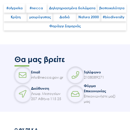
#ofypeka
#necca
Δηλητηριασμένα δολώματα
βιοποικιλότητα
Κρήτη
μαυρόγυπας
Δαδιά
Natura 2000
#biodiversity
Φαράγγι Σαμαριάς
Search
for:
Ο.ΦΥ.ΠΕ.Κ.Α.
Νέα – Δημοσιότητα
Θα μας βρείτε
Άξονες δράσης
Μ.Δ.Π.Π.
Email
Τηλέφωνο
Έργα
info@necca.gov.gr
2108089271
Φόρμα
Εισιτήρια
Διεύθυνση
Επικοινωνίας
Λεωφ. Μεσογείων
Επικοινωνία
Επικοινωνήστε μαζί
207 Αθήνα 115 25
μας
Ο.ΦΥ.ΠΕ.Κ.Α.