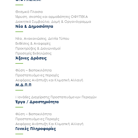
Θεσμικό Πλαισιο
Ίδρυση, σκοπός και αρμοδιότητες ΟΦΥΠΕΚΑ
Διοικητικό Συμβούλιο, Δομή & Οργανόγραμμα
Νέα & Δημοσιότητα
Νέα, Ανακοινώσεις, Δελτία Τύπου
Εκθέσεις & Αναφορές
Προκηρύξεις & Διαγωνισμοί
Προσεχείς Εκδηλώσεις
Άξονες Δράσεις
Φύση – Βιοποικιλότητα
Προστατευόμενες περιοχές
Αειφόρος Ανάπτυξη και Κλιματική Αλλαγή
Μ.Δ.Π.Π
Μονάδες Διαχείρισης Προστατευόμενων Περιοχών
Έργα / Δραστηριότητα
Φύση – Βιοποικιλότητα
Προστατευόμενες Περιοχές
Αειφόρος Ανάπτυξη Και Κλιματική Αλλαγή
Γενικές Πληροφορίες