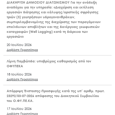
ΔΙΑΚΗΡΥΞΗ ΔΗΜΟΣΙΟΥ ΔΙΑΓΩΝΙΣΜΟΥ Για την ανάδειξη
αναδόχου για την υπηρεσία: «Διαχείριση και εκτέλεση
εργασιών διάτρησης και κάλυψης/οριστικής σφράγισης
τριών (3) γεωτρήσεων υδρογονανθράκων,
συμπεριλαμβανομένης της διαχείρισης των παραγόμενων
επικίνδυνων αποβλήτων και της διενέργειας γεωφυσικών
καταγραφών (Well Logging) κατά τη διάρκεια των
εργασιών»
20 Ιουλίου 2026
Διαβάστε Περισσότερα
Λίμνη Παμβώτιδα: υποβρύχιος καθαρισμός από τον
ΟΦΥΠΕΚΑ
18 Ιουλίου 2026
Διαβάστε Περισσότερα
Απόρριψη Ένστασης-Προσφυγής κατά της υπ’ αριθμ. πρωτ.
23292/03-07-2026 απόφασης του Διοικητικού Συμβουλίου
του Ο.ΦΥ.ΠΕ.ΚΑ.
17 Ιουλίου 2026
Διαβάστε Περισσότερα