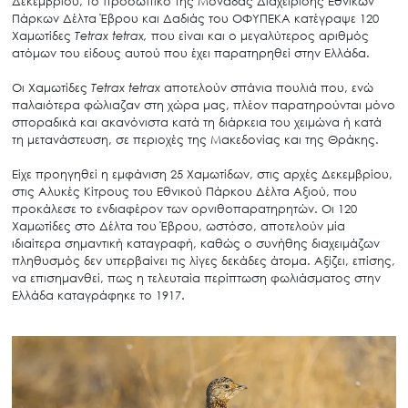
Δεκεμβρίου, το προσωπικό της Μονάδας Διαχείρισης Εθνικών
Πάρκων Δέλτα Έβρου και Δαδιάς του ΟΦΥΠΕΚΑ κατέγραψε 120
Χαμωτίδες
Tetrax tetrax,
που είναι και ο μεγαλύτερος αριθμός
ατόμων του είδους αυτού που έχει παρατηρηθεί στην Ελλάδα.
Οι Χαμωτίδες
Tetrax tetrax
αποτελούν σπάνια πουλιά που, ενώ
παλαιότερα φώλιαζαν στη χώρα μας, πλέον παρατηρούνται μόνο
σποραδικά και ακανόνιστα κατά τη διάρκεια του χειμώνα ή κατά
τη μετανάστευση, σε περιοχές της Μακεδονίας και της Θράκης.
Είχε προηγηθεί η εμφάνιση 25 Χαμωτίδων, στις αρχές Δεκεμβρίου,
στις Αλυκές Κίτρους του Εθνικού Πάρκου Δέλτα Αξιού, που
προκάλεσε το ενδιαφέρον των ορνιθοπαρατηρητών. Οι 120
Χαμωτίδες στο Δέλτα του Έβρου, ωστόσο, αποτελούν μία
ιδιαίτερα σημαντική καταγραφή, καθώς ο συνήθης διαχειμάζων
πληθυσμός δεν υπερβαίνει τις λίγες δεκάδες άτομα. Αξίζει, επίσης,
να επισημανθεί, πως η τελευταία περίπτωση φωλιάσματος στην
Ελλάδα καταγράφηκε το 1917.