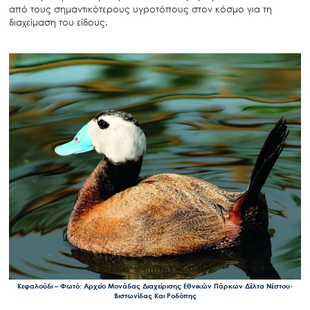
από τους σημαντικότερους υγροτόπους στον κόσμο για τη
διαχείμαση του είδους.
Search
for:
Ο.ΦΥ.ΠΕ.Κ.Α.
Νέα – Δημοσιότητα
Άξονες δράσης
Μ.Δ.Π.Π.
Έργα
Εισιτήρια
Επικοινωνία
Κεφαλούδι – Φωτό: Αρχείο Μονάδας Διαχείρισης Εθνικών Πάρκων Δέλτα Νέστου-
Βιστωνίδας Και Ροδόπης