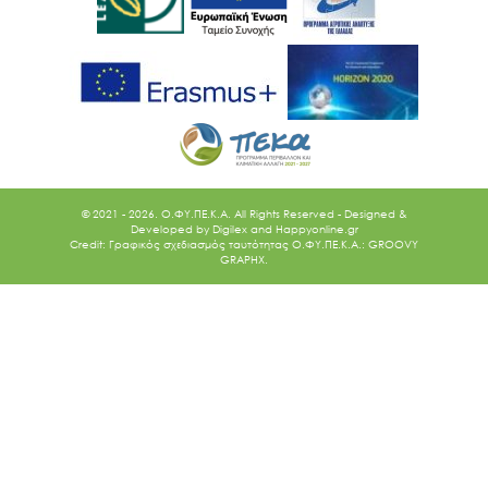
© 2021 - 2026. O.ΦΥ.ΠΕ.Κ.Α. All Rights Reserved - Designed &
Developed by
Digilex
and
Happyonline.gr
Credit: Γραφικός σχεδιασμός ταυτότητας Ο.ΦΥ.ΠΕ.Κ.Α.: GROOVY
GRAPHX.