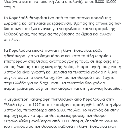
Μεσόγειο και τη νοτιοδυτική Ασία υπολογίζεται σε 5.000-10.000
άτομα.
Το Κεφαλούδι θεωρείται ένα από τα πιο σπάνια πουλιά της
Ευρώπης και απειλείται με εξαφάνιση, εξαιτίας της απώλειας των
βιοτόπων που έχει ανάγκη για να φωλιάσει και να τραφεί, της
λαθροθηρίας, της τυχαίας παγίδευσης σε δίχτυα και άλλων
απειλών.
Τα Κεφαλούδια επισκέπτονται τη λίμνη Βιστωνίδα, κάθε
φθινόπωρο, για να διαχειμάσουν και κατά τα τέλη Μαρτίου
επιστρέφουν στις θέσεις αναπαραγωγής τους, σε περιοχές της
νότιας Ρωσίας και της κεντρικής Ασίας. Η προτίμησή τους για τη
Βιστωνίδα είναι γνωστή και μάλιστα τα τελευταία χρόνια η λίμνη
συγκεντρώνει το σύνολο σχεδόν του πληθυσμού που έρχεται
στην Ελλάδα για να διαχειμάσει. Τα τελευταία δύο χρόνια
παρατηρείται μια αύξηση των ατόμων και στη γειτονική Ισμαρίδα.
Η μεγαλύτερη καταγραφή πληθυσμών από Κεφαλούδια στην
Ελλάδα έγινε το 1997 οπότε και είχαν παρατηρηθεί, πάλι στη λίμνη
Βιστωνίδα, περισσότερα από 2.300 πουλιά. Το γεγονός ότι στην
περιοχή έχουν καταμετρηθεί, αρκετές φορές, πληθυσμοί
Κεφαλουδιών μεγαλύτεροι από 1.000 άτομα, δηλαδή το 2%-10%
του παγκόσμιου πληθυσμού, καθιστά τη λίμνη Βιστωνίδα έναν