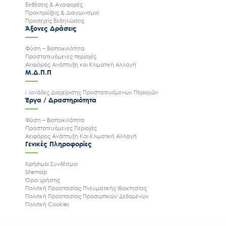
Εκθέσεις & Αναφορές
Προκηρύξεις & Διαγωνισμοί
Προσεχείς Εκδηλώσεις
Άξονες Δράσεις
Φύση – Βιοποικιλότητα
Προστατευόμενες περιοχές
Αειφόρος Ανάπτυξη και Κλιματική Αλλαγή
Μ.Δ.Π.Π
Μονάδες Διαχείρισης Προστατευόμενων Περιοχών
Έργα / Δραστηριότητα
Φύση – Βιοποικιλότητα
Προστατευόμενες Περιοχές
Αειφόρος Ανάπτυξη Και Κλιματική Αλλαγή
Γενικές Πληροφορίες
Χρήσιμοι Συνδέσμοι
Ακολουθήστε μας
Sitemap
Όροι χρήσης
Πολιτική Προστασίας Πνευματικής Ιδιοκτησίας
Πολιτική Προστασίας Προσωπικών Δεδομένων
Πολιτική Cookies