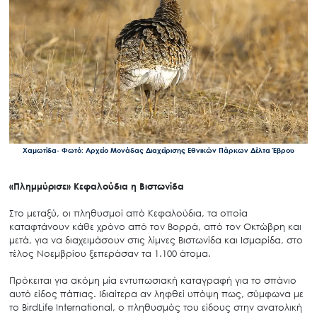
Χαμωτίδα- Φωτό: Αρχείο Μονάδας Διαχείρισης Εθνικών Πάρκων Δέλτα Έβρου
«Πλημμύρισε» Κεφαλούδια η Βιστωνίδα
Στο μεταξύ, οι πληθυσμοί από Κεφαλούδια, τα οποία
καταφτάνουν κάθε χρόνο από τον Βορρά, από τον Οκτώβρη και
μετά, για να διαχειμάσουν στις λίμνες Βιστωνίδα και Ισμαρίδα, στο
τέλος Νοεμβρίου ξεπεράσαν τα 1.100 άτομα.
Πρόκειται για ακόμη μία εντυπωσιακή καταγραφή για το σπάνιο
αυτό είδος πάπιας. Ιδιαίτερα αν ληφθεί υπόψη πως, σύμφωνα με
το BirdLife International, o πληθυσμός του είδους στην ανατολική