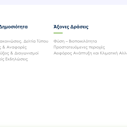
 Δημοσιότητα
Άξονες Δράσεις
ακοινώσεις, Δελτία Τύπου
Φύση – Βιοποικιλότητα
ις & Αναφορές
Προστατευόμενες περιοχές
ξεις & Διαγωνισμοί
Αειφόρος Ανάπτυξη και Κλιματική Αλ
ίς Εκδηλώσεις