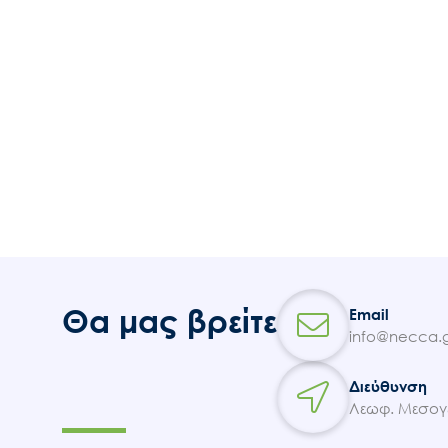
Θα μας βρείτε
Email
info@necca.g
Διεύθυνση
Λεωφ. Μεσογε