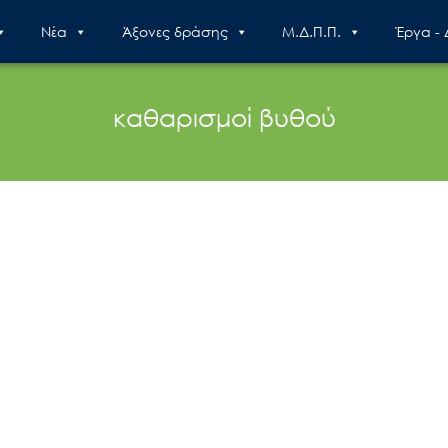
Nέα
Άξονες δράσης
Μ.Δ.Π.Π.
Έργα -
καθαρισμοί βυθού