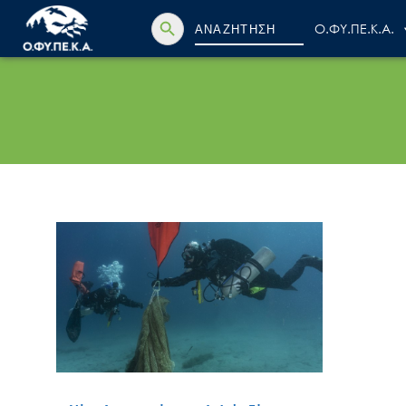
Search Button
Search
Ο.ΦΥ.ΠΕ.Κ.Α.
for: