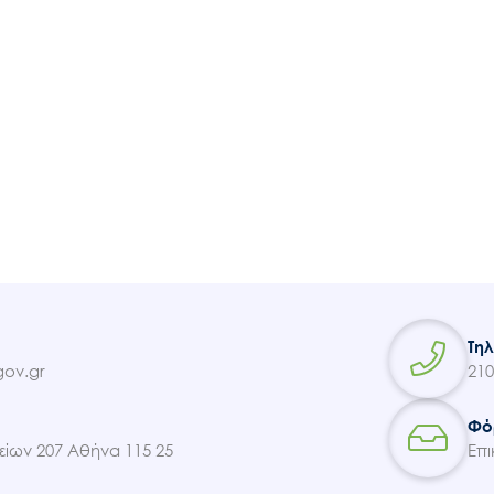
Τη
ov.gr
210
Φό
ίων 207 Αθήνα 115 25
Επι