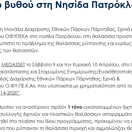
υ βυθού στη Νησίδα Πατρόκ
Search
 Μονάδα Διαχείρισης Εθνικών Πάρκων Πάρνηθας, Σχινιά 
for:
ου ΟΦΥΠΕΚΑ στη νησίδα Πατρόκλου, στη θαλάσσια προστ
ετωπιστεί το πρόβλημα της θαλάσσιας ρύπανσης και κυρίως
Ο.ΦΥ.ΠΕ.Κ.Α.
ύς των θαλασσών.
ο
MEDASSET
το Σάββατο 9 και την Κυριακή 10 Απριλίου, στο 
Νέα – Δημοσιότητα
ποκατάστασης και Στοχευμένης Ενημέρωσης/Ευαισθητοποίη
ας Διαχείρισης Εθνικών Πάρκων Πάρνηθας, Σχινιά &
 Ο.ΦΥ.ΠΕ.Κ.Α», που υλοποιείται με χρηματοδότηση από το
Άξονες δράσης
014-2020”
.
τόρθωσαν να ανασύρουν σχεδόν
1 τόνο
εγκαταλειμμένων διχτ
Μ.Δ.Π.Π.
δο συλλογής διχτυών και πλαστικών θαλάσσιων απορριμμάτ
τηθεί στο πλαίσιο του ίδιου προγράμματος, προκειμένου να
ίχτυα που ρύπαιναν τη θαλάσσια περιοχή και αιχμαλώτιζαν 