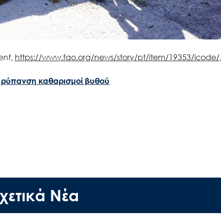
ent
,
https://www.fao.org/news/story/pt/item/19353/icode/
 ρύπανση
καθαρισμοί βυθού
Ακολουθήστε μας
χετικά Νέα