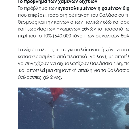
Το πρόβλημα των χαμένων διχτυών
Το πρόβλημα των
εγκαταλειμμένων ή χαμένων δι
που επιφέρει, τόσο στη ρύπανση του θαλάσσιου πε
θεσμούς και την κοινωνία των πολιτών εδώ και αρ
και Γεωργίας των Ηνωμένων Εθνών το ποσοστό των
περίπου το 10% (640.000 τόνοι) των συνολικών θ
Τα δίχτυα αλιείας που εγκαταλείπονται ή χάνονται
κατασκευασμένα από πλαστικό (νάιλον), με αποτέ
να συνεχίζουν να αιχμαλωτίζουν θαλάσσια είδη, π
και αποτελεί μια σημαντική απειλή για τα θαλάσσ
θαλάσσιες χελώνες.