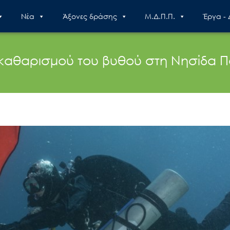
Nέα
Άξονες δράσης
Μ.Δ.Π.Π.
Έργα -
καθαρισμού του βυθού στη Νησίδα 