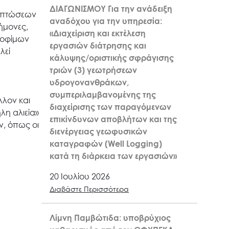
ΔΙΑΓΩΝΙΣΜΟΥ Για την ανάδειξη
πιπτώσεων
αναδόχου για την υπηρεσία:
ήμονες,
«Διαχείριση και εκτέλεση
ροφίμων
εργασιών διάτρησης και
λεί
κάλυψης/οριστικής σφράγισης
τριών (3) γεωτρήσεων
υδρογονανθράκων,
συμπεριλαμβανομένης της
λλον και
διαχείρισης των παραγόμενων
λη αλιεία»
επικίνδυνων αποβλήτων και της
ν, όπως οι
διενέργειας γεωφυσικών
καταγραφών (Well Logging)
κατά τη διάρκεια των εργασιών»
20 Ιουλίου 2026
Διαβάστε Περισσότερα
Λίμνη Παμβώτιδα: υποβρύχιος