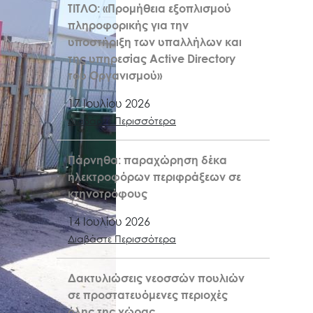
ΤΙΤΛΟ: «Προμήθεια εξοπλισμού
πληροφορικής για την
υποστήριξη των υπαλλήλων και
της υπηρεσίας Active Directory
του Οργανισμού»
17 Ιουλίου 2026
Διαβάστε Περισσότερα
Πάρνηθα: παραχώρηση δέκα
ηλεκτροφόρων περιφράξεων σε
κτηνοτρόφους
14 Ιουλίου 2026
Διαβάστε Περισσότερα
Δακτυλιώσεις νεοσσών πουλιών
σε προστατευόμενες περιοχές
όλης της χώρας