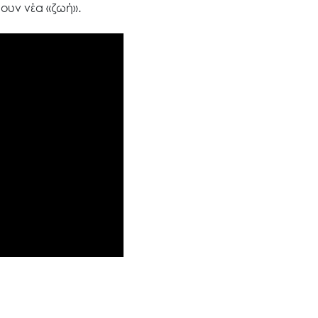
Έργα
ρουν νέα «ζωή».
Εισιτήρια
Επικοινωνία