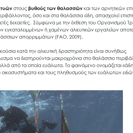
χτυών
στους
βυθούς των θαλασσών
και των αρνητικών ε
ριβάλλοντος, όσο και στα θαλάσσια είδη, απασχολεί επιστ
κετές δεκαετίες. Σύμφωνα με την έκθεση του Οργανισμού Τ
 εγκαταλειμμένων ή χαμένων αλιευτικών εργαλείων αποτε
αλάσσιων απορριμμάτων (FAO, 2009).
 ακούσια κατά την αλιευτική δραστηριότητα είναι συνήθως
λεσμα να διατηρούνται μακροχρόνια στο θαλάσσιο περιβά
ολλά από τα οποία ευάλωτα. Το φαινόμενο ονομάζεται «άδη
ια οικοσυστήματα και τους πληθυσμούς των ευάλωτων ειδώ