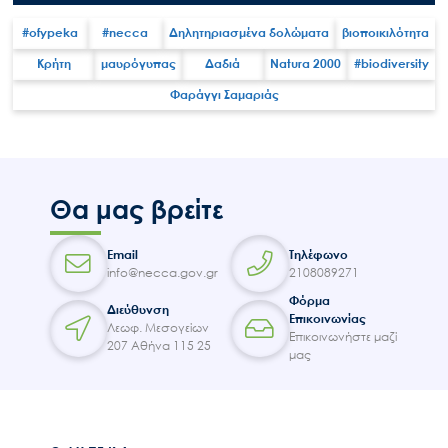
#ofypeka
#necca
Δηλητηριασμένα δολώματα
βιοποικιλότητα
Κρήτη
μαυρόγυπας
Δαδιά
Natura 2000
#biodiversity
Φαράγγι Σαμαριάς
Search
for:
Ο.ΦΥ.ΠΕ.Κ.Α.
Νέα – Δημοσιότητα
Θα μας βρείτε
Άξονες δράσης
Μ.Δ.Π.Π.
Email
Τηλέφωνο
info@necca.gov.gr
2108089271
Έργα
Φόρμα
Διεύθυνση
Εισιτήρια
Επικοινωνίας
Λεωφ. Μεσογείων
Επικοινωνήστε μαζί
207 Αθήνα 115 25
Επικοινωνία
μας