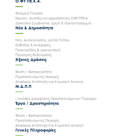
Ο.ΦΥ.ΠΕ.Κ.Α.
Θεσμικό Πλαισιο
Ίδρυση, σκοπός και αρμοδιότητες ΟΦΥΠΕΚΑ
Διοικητικό Συμβούλιο, Δομή & Οργανόγραμμα
Νέα & Δημοσιότητα
Νέα, Ανακοινώσεις, Δελτία Τύπου
Εκθέσεις & Αναφορές
Προκηρύξεις & Διαγωνισμοί
Προσεχείς Εκδηλώσεις
Άξονες Δράσεις
Φύση – Βιοποικιλότητα
Προστατευόμενες περιοχές
Αειφόρος Ανάπτυξη και Κλιματική Αλλαγή
Μ.Δ.Π.Π
Μονάδες Διαχείρισης Προστατευόμενων Περιοχών
Έργα / Δραστηριότητα
Φύση – Βιοποικιλότητα
Προστατευόμενες Περιοχές
Αειφόρος Ανάπτυξη Και Κλιματική Αλλαγή
Γενικές Πληροφορίες