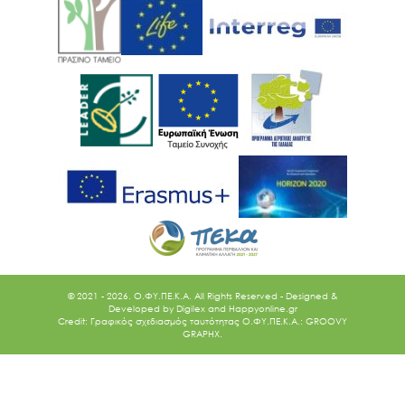
© 2021 - 2026. O.ΦΥ.ΠΕ.Κ.Α. All Rights Reserved - Designed &
Developed by
Digilex
and
Happyonline.gr
Credit: Γραφικός σχεδιασμός ταυτότητας Ο.ΦΥ.ΠΕ.Κ.Α.: GROOVY
GRAPHX.