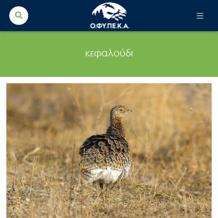
Search Button
Search
for:
κεφαλούδι