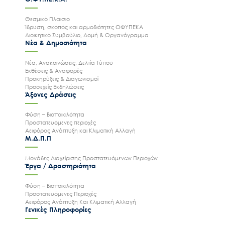
Θεσμικό Πλαισιο
Ίδρυση, σκοπός και αρμοδιότητες ΟΦΥΠΕΚΑ
Διοικητικό Συμβούλιο, Δομή & Οργανόγραμμα
Νέα & Δημοσιότητα
Νέα, Ανακοινώσεις, Δελτία Τύπου
Εκθέσεις & Αναφορές
Προκηρύξεις & Διαγωνισμοί
Προσεχείς Εκδηλώσεις
Άξονες Δράσεις
Φύση – Βιοποικιλότητα
Προστατευόμενες περιοχές
Αειφόρος Ανάπτυξη και Κλιματική Αλλαγή
Μ.Δ.Π.Π
Μονάδες Διαχείρισης Προστατευόμενων Περιοχών
Έργα / Δραστηριότητα
Φύση – Βιοποικιλότητα
Προστατευόμενες Περιοχές
Αειφόρος Ανάπτυξη Και Κλιματική Αλλαγή
Γενικές Πληροφορίες