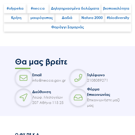
#ofypeka
#necca
Δηλητηριασμένα δολώματα
βιοποικιλότητα
Κρήτη
μαυρόγυπας
Δαδιά
Natura 2000
#biodiversity
Φαράγγι Σαμαριάς
Search
for:
Ο.ΦΥ.ΠΕ.Κ.Α.
Νέα – Δημοσιότητα
Θα μας βρείτε
Άξονες δράσης
Μ.Δ.Π.Π.
Email
Τηλέφωνο
Έργα
info@necca.gov.gr
2108089271
Φόρμα
Εισιτήρια
Διεύθυνση
Επικοινωνίας
Λεωφ. Μεσογείων
Επικοινωνία
Επικοινωνήστε μαζί
207 Αθήνα 115 25
μας
Ο.ΦΥ.ΠΕ.Κ.Α.