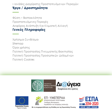
Μονάδες Διαχείρισης Προστατευόμενων Περιοχών
Έργα / Δραστηριότητα
Φύση – Βιοποικιλότητα
Προστατευόμενες Περιοχές
Αειφόρος Ανάπτυξη Και Κλιματική Αλλαγή
Γενικές Πληροφορίες
Χρήσιμοι Συνδέσμοι
Sitemap
Όροι χρήσης
Πολιτική Προστασίας Πνευματικής Ιδιοκτησίας
Πολιτική Προστασίας Προσωπικών Δεδομένων
Πολιτική Cookies