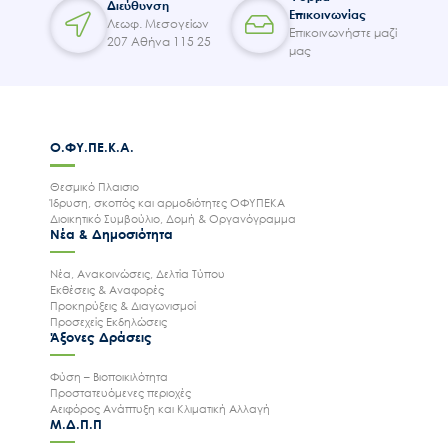
Διεύθυνση
Επικοινωνίας
Λεωφ. Μεσογείων
Επικοινωνήστε μαζί
207 Αθήνα 115 25
μας
Ο.ΦΥ.ΠΕ.Κ.Α.
Θεσμικό Πλαισιο
Ίδρυση, σκοπός και αρμοδιότητες ΟΦΥΠΕΚΑ
Διοικητικό Συμβούλιο, Δομή & Οργανόγραμμα
Νέα & Δημοσιότητα
Νέα, Ανακοινώσεις, Δελτία Τύπου
Εκθέσεις & Αναφορές
Προκηρύξεις & Διαγωνισμοί
Προσεχείς Εκδηλώσεις
Άξονες Δράσεις
Φύση – Βιοποικιλότητα
Προστατευόμενες περιοχές
Αειφόρος Ανάπτυξη και Κλιματική Αλλαγή
Μ.Δ.Π.Π