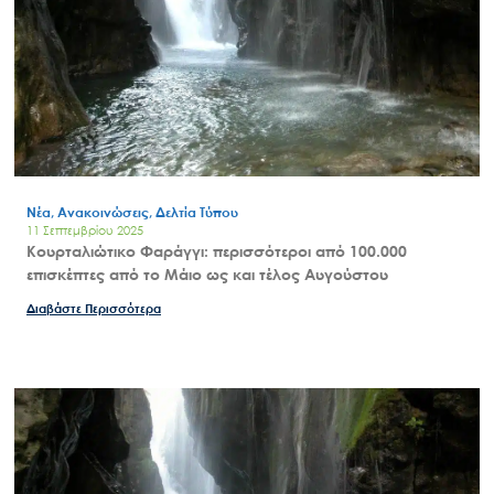
Search
for:
Ο.ΦΥ.ΠΕ.Κ.Α.
Νέα – Δημοσιότητα
Νέα, Ανακοινώσεις, Δελτία Τύπου
Άξονες δράσης
11 Σεπτεμβρίου 2025
Κουρταλιώτικο Φαράγγι: περισσότεροι από 100.000
Μ.Δ.Π.Π.
επισκέπτες από το Μάιο ως και τέλος Αυγούστου
Έργα
Διαβάστε Περισσότερα
Εισιτήρια
Επικοινωνία