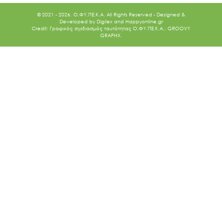
© 2021 - 2026. O.ΦΥ.ΠΕ.Κ.Α. All Rights Reserved - Designed &
Developed by
Digilex
and
Happyonline.gr
Credit: Γραφικός σχεδιασμός ταυτότητας Ο.ΦΥ.ΠΕ.Κ.Α.: GROOVY
GRAPHX.
Ακολουθήστε μας