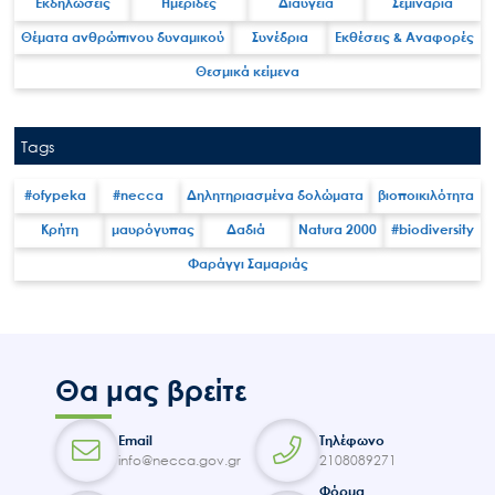
Εκδηλώσεις
Ημερίδες
Διαύγεια
Σεμινάρια
Θέματα ανθρώπινου δυναμικού
Συνέδρια
Εκθέσεις & Αναφορές
Θεσμικά κείμενα
Tags
#ofypeka
#necca
Δηλητηριασμένα δολώματα
βιοποικιλότητα
Κρήτη
μαυρόγυπας
Δαδιά
Natura 2000
#biodiversity
Φαράγγι Σαμαριάς
Θα μας βρείτε
Email
Τηλέφωνο
info@necca.gov.gr
2108089271
Φόρμα