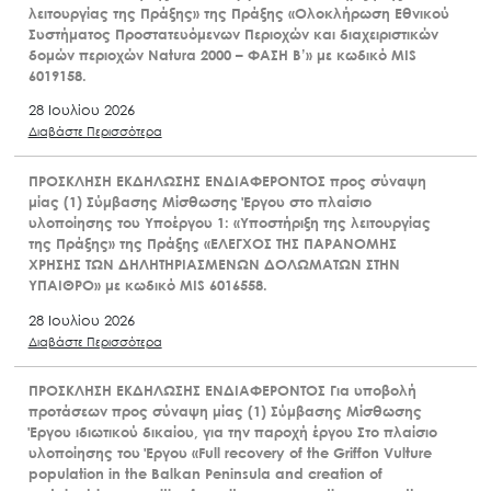
λειτουργίας της Πράξης» της Πράξης «Ολοκλήρωση Εθνικού
Συστήματος Προστατευόμενων Περιοχών και διαχειριστικών
δομών περιοχών Natura 2000 – ΦΑΣΗ Β’» με κωδικό MIS
6019158.
28 Ιουλίου 2026
Διαβάστε Περισσότερα
ΠΡΟΣΚΛΗΣΗ ΕΚΔΗΛΩΣΗΣ ΕΝΔΙΑΦΕΡΟΝΤΟΣ προς σύναψη
μίας (1) Σύμβασης Μίσθωσης Έργου στο πλαίσιο
υλοποίησης του Υποέργου 1: «Υποστήριξη της λειτουργίας
της Πράξης» της Πράξης «ΕΛΕΓΧΟΣ ΤΗΣ ΠΑΡΑΝΟΜΗΣ
ΧΡΗΣΗΣ ΤΩΝ ΔΗΛΗΤΗΡΙΑΣΜΕΝΩΝ ΔΟΛΩΜΑΤΩΝ ΣΤΗΝ
ΥΠΑΙΘΡΟ» με κωδικό MIS 6016558.
28 Ιουλίου 2026
Διαβάστε Περισσότερα
ΠΡΟΣΚΛΗΣΗ ΕΚΔΗΛΩΣΗΣ ΕΝΔΙΑΦΕΡΟΝΤΟΣ Για υποβολή
προτάσεων προς σύναψη μίας (1) Σύμβασης Μίσθωσης
Έργου ιδιωτικού δικαίου, για την παροχή έργου Στο πλαίσιο
υλοποίησης του Έργου «Full recovery of the Griffon Vulture
population in the Balkan Peninsula and creation of