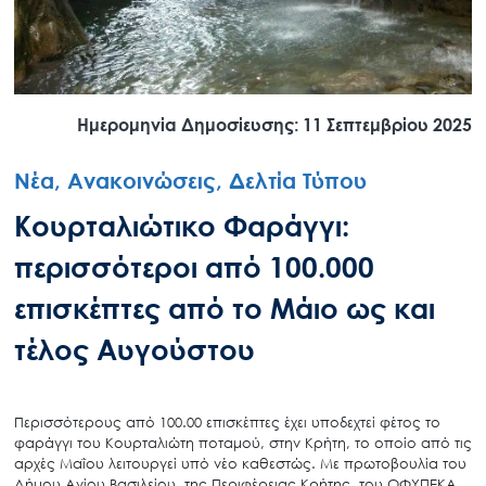
Ημερομηνία Δημοσίευσης: 11 Σεπτεμβρίου 2025
Νέα, Ανακοινώσεις, Δελτία Τύπου
Κουρταλιώτικο Φαράγγι:
περισσότεροι από 100.000
επισκέπτες από το Μάιο ως και
τέλος Αυγούστου
Περισσότερους από 100.00 επισκέπτες έχει υποδεχτεί φέτος το
φαράγγι του Κουρταλιώτη ποταμού, στην Κρήτη, το οποίο από τις
αρχές Μαΐου λειτουργεί υπό νέο καθεστώς. Με πρωτοβουλία του
Δήμου Αγίου Βασιλείου, της Περιφέρειας Κρήτης, του ΟΦΥΠΕΚΑ