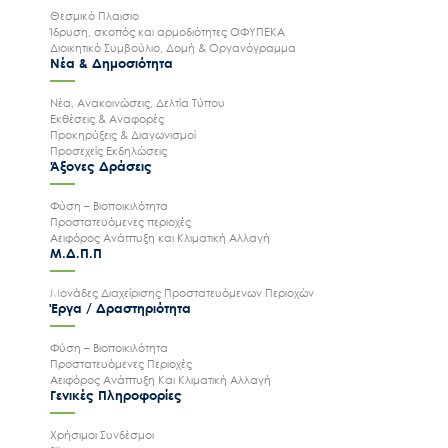
Θεσμικό Πλαισιο
Ίδρυση, σκοπός και αρμοδιότητες ΟΦΥΠΕΚΑ
Διοικητικό Συμβούλιο, Δομή & Οργανόγραμμα
Νέα & Δημοσιότητα
Νέα, Ανακοινώσεις, Δελτία Τύπου
Εκθέσεις & Αναφορές
Προκηρύξεις & Διαγωνισμοί
Προσεχείς Εκδηλώσεις
Άξονες Δράσεις
Φύση – Βιοποικιλότητα
Προστατευόμενες περιοχές
Αειφόρος Ανάπτυξη και Κλιματική Αλλαγή
Μ.Δ.Π.Π
Μονάδες Διαχείρισης Προστατευόμενων Περιοχών
Έργα / Δραστηριότητα
Φύση – Βιοποικιλότητα
Προστατευόμενες Περιοχές
Αειφόρος Ανάπτυξη Και Κλιματική Αλλαγή
Γενικές Πληροφορίες
Χρήσιμοι Συνδέσμοι