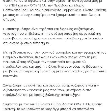
θετική και αυτό οφείλετε και στην εξαιρετική συνεργασία μας με
το ΥΠΕΝ και τον ΟΦΥΠΕΚΑ, την Πρόεδρο κα Μαρία
Παπαδοπούλου και τον Διευθύνοντα Σύμβουλο κ. Κώστα Τριάντη,
με τους οποίους καταφέραμε να έχουμε αυτό το αποτέλεσμα
σήμερα.
Η επισκεψιμότητα είναι τεράστια και διαρκώς αυξανόμενη,
γεγονός που επιβεβαιώνει την ανάγκη ύπαρξης οργανωμένης
πρόσβασης και σύγχρονων κανόνων πρόσβασης σε ένα τόσο
σημαντικό φυσικό τοπόσημο.
Με τη θέσπιση του ηλεκτρονικού εισιτηρίου και την εφαρμογή του
θεσμικού πλαισίου, πετύχαμε έναν διπλό στόχο: από τη μία
πλευρά, διασφαλίζουμε την προστασία του φυσικού
περιβάλλοντος, και από την άλλη, δημιουργούμε τις βάσεις για
μια βιώσιμη τουριστική ανάπτυξη με άμεσο όφελος για την τοπική
κοινωνία.
Συνεχίζουμε, με συνέπεια και όραμα, να εργαζόμαστε για την
αξιοποίηση του φυσικού μας πλούτου, με σεβασμό στο
περιβάλλον και με όρους βιώσιμης ανάπτυξης.»
Σύμφωνα με τον Διευθύνοντα Σύμβουλο του ΟΦΥΠΕΚΑ, Κώστα
Τριάντη, το Κουρταλιώτικο Φαράγγι μπορεί να αποτελέσει