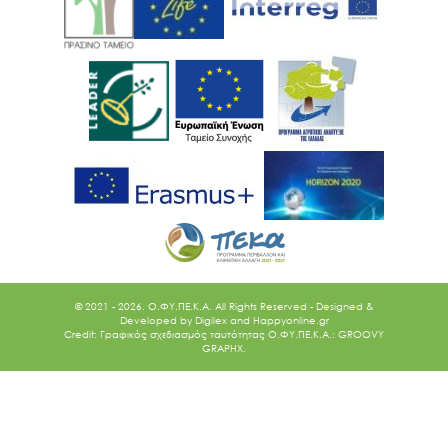
© 2021 - 2026. O.ΦΥ.ΠΕ.Κ.Α. All Rights Reserved - Designed &
Developed by
Digilex
and
Happyonline.gr
Credit: Γραφικός σχεδιασμός ταυτότητας Ο.ΦΥ.ΠΕ.Κ.Α.: GROOVY
GRAPHX.