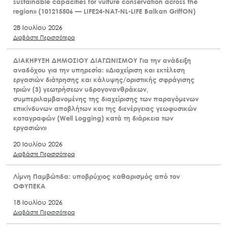
sustainable capacities for vulture conservation across the
region» (101215506 — LIFE24-NAT-NL-LIFE Balkan GriffON)
28 Ιουλίου 2026
Διαβάστε Περισσότερα
ΔΙΑΚΗΡΥΞΗ ΔΗΜΟΣΙΟΥ ΔΙΑΓΩΝΙΣΜΟΥ Για την ανάδειξη
αναδόχου για την υπηρεσία: «Διαχείριση και εκτέλεση
εργασιών διάτρησης και κάλυψης/οριστικής σφράγισης
τριών (3) γεωτρήσεων υδρογονανθράκων,
συμπεριλαμβανομένης της διαχείρισης των παραγόμενων
επικίνδυνων αποβλήτων και της διενέργειας γεωφυσικών
καταγραφών (Well Logging) κατά τη διάρκεια των
εργασιών»
20 Ιουλίου 2026
Διαβάστε Περισσότερα
Λίμνη Παμβώτιδα: υποβρύχιος καθαρισμός από τον
ΟΦΥΠΕΚΑ
18 Ιουλίου 2026
Διαβάστε Περισσότερα