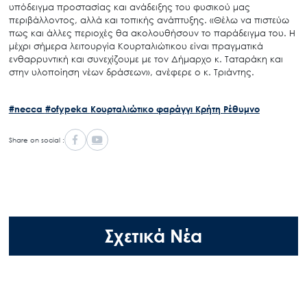
υπόδειγμα προστασίας και ανάδειξης του φυσικού μας
περιβάλλοντος, αλλά και τοπικής ανάπτυξης. «Θέλω να πιστεύω
πως και άλλες περιοχές θα ακολουθήσουν το παράδειγμα του. Η
Search
μέχρι σήμερα λειτουργία Κουρταλιώτικου είναι πραγματικά
for:
ενθαρρυντική και συνεχίζουμε με τον Δήμαρχο κ. Ταταράκη και
Ο.ΦΥ.ΠΕ.Κ.Α.
στην υλοποίηση νέων δράσεων», ανέφερε ο κ. Τριάντης.
Νέα – Δημοσιότητα
#necca
#ofypeka
Κουρταλιώτικο φαράγγι
Κρήτη
Ρέθυμνο
Άξονες δράσης
Μ.Δ.Π.Π.
Share on social :
Έργα
Εισιτήρια
Επικοινωνία
Σχετικά Νέα