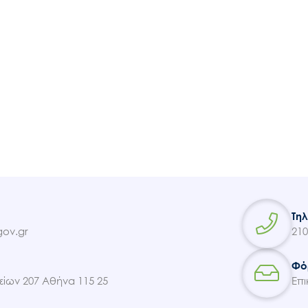
Τη
ov.gr
210
Φό
ίων 207 Αθήνα 115 25
Επι