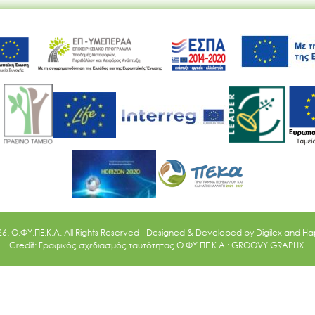
Ακολουθήστε μας
26. O.ΦΥ.ΠΕ.Κ.Α. All Rights Reserved - Designed & Developed by
Digilex
and
Ha
Credit: Γραφικός σχεδιασμός ταυτότητας Ο.ΦΥ.ΠΕ.Κ.Α.: GROOVY GRAPHX.