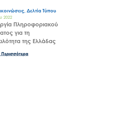
ακοινώσεις, Δελτία Τύπου
υ 2022
υργία Πληροφοριακού
ατος για τη
κιλότητα της Ελλάδας
Search
for:
 Περισσότερα
Ο.ΦΥ.ΠΕ.Κ.Α.
Νέα – Δημοσιότητα
Άξονες δράσης