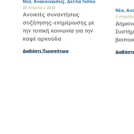
Νέα, Ανακοινώσεις, Δελτία Τύπου
25 Απριλίου 2023
Νέα, Αν
Ανοικτές συναντήσεις
5 Απριλίο
συζήτησης-ενημέρωσης με
Δημιο
την τοπική κοινωνία για την
Συστήμ
καφέ αρκούδα
βιοποι
Διαβάστε Περισσότερα
Διαβάστε