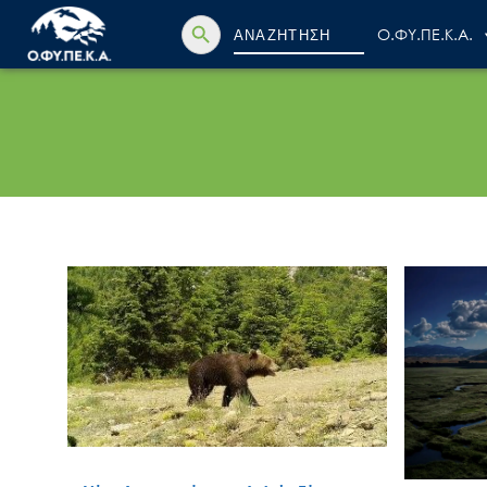
Search Button
Search
Ο.ΦΥ.ΠΕ.Κ.Α.
for: