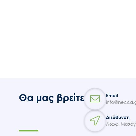
Θα μας βρείτε
Email
info@necca.g
Διεύθυνση
Λεωφ. Μεσογε