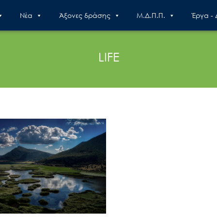
Nέα
Άξονες δράσης
Μ.Δ.Π.Π.
Έργα -
LIFE