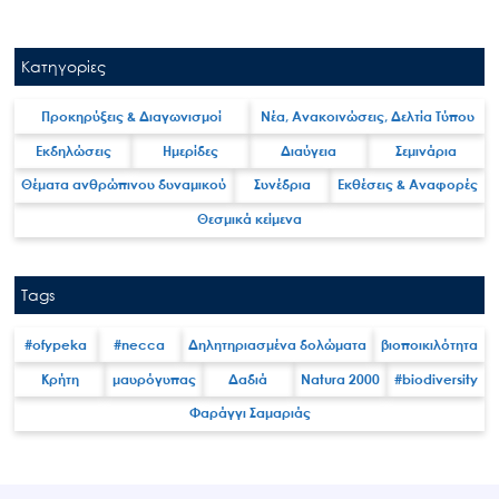
Κατηγορίες
Προκηρύξεις & Διαγωνισμοί
Νέα, Ανακοινώσεις, Δελτία Τύπου
Εκδηλώσεις
Ημερίδες
Διαύγεια
Σεμινάρια
Θέματα ανθρώπινου δυναμικού
Συνέδρια
Εκθέσεις & Αναφορές
Search
Θεσμικά κείμενα
for:
Ο.ΦΥ.ΠΕ.Κ.Α.
Νέα – Δημοσιότητα
Tags
Άξονες δράσης
#ofypeka
#necca
Δηλητηριασμένα δολώματα
βιοποικιλότητα
Μ.Δ.Π.Π.
Κρήτη
μαυρόγυπας
Δαδιά
Natura 2000
#biodiversity
Έργα
Φαράγγι Σαμαριάς
Εισιτήρια
Επικοινωνία