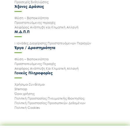
Προσεχείς Εκδηλώσεις
Άξονες Δράσεις
Φύση – Βιοποικιλότητα
Προστατευόμενες περιοχές
Αειφόρος Ανάπτυξη και Κλιματική Αλλαγή
Μ.Δ.Π.Π
Μονάδες Διαχείρισης Προστατευόμενων Περιοχών
Έργα / Δραστηριότητα
Φύση – Βιοποικιλότητα
Προστατευόμενες Περιοχές
Αειφόρος Ανάπτυξη Και Κλιματική Αλλαγή
Γενικές Πληροφορίες
Χρήσιμοι Συνδέσμοι
Sitemap
Όροι χρήσης
Πολιτική Προστασίας Πνευματικής Ιδιοκτησίας
Πολιτική Προστασίας Προσωπικών Δεδομένων
Πολιτική Cookies