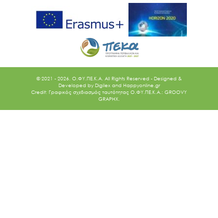
© 2021 - 2026. O.ΦΥ.ΠΕ.Κ.Α. All Rights Reserved - Designed &
Developed by
Digilex
and
Happyonline.gr
Credit: Γραφικός σχεδιασμός ταυτότητας Ο.ΦΥ.ΠΕ.Κ.Α.: GROOVY
GRAPHX.