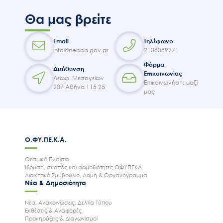
Θα μας βρείτε
Email
Τηλέφωνο
info@necca.gov.gr
2108089271
Φόρμα
Διεύθυνση
Επικοινωνίας
Λεωφ. Μεσογείων
Επικοινωνήστε μαζί
207 Αθήνα 115 25
μας
Ο.ΦΥ.ΠΕ.Κ.Α.
Θεσμικό Πλαισιο
Ίδρυση, σκοπός και αρμοδιότητες ΟΦΥΠΕΚΑ
Διοικητικό Συμβούλιο, Δομή & Οργανόγραμμα
Νέα & Δημοσιότητα
Νέα, Ανακοινώσεις, Δελτία Τύπου
Εκθέσεις & Αναφορές
Προκηρύξεις & Διαγωνισμοί