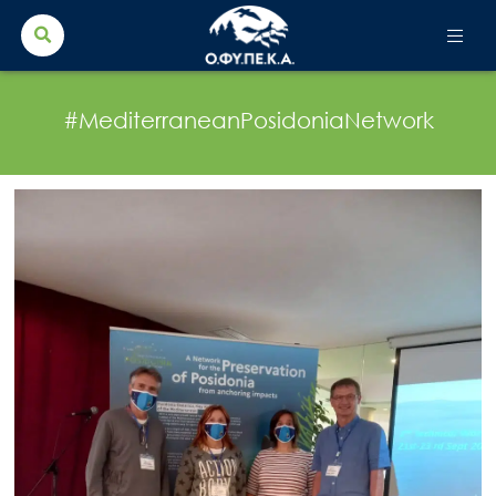
Search Button
Search
for:
#MediterraneanPosidoniaNetwork