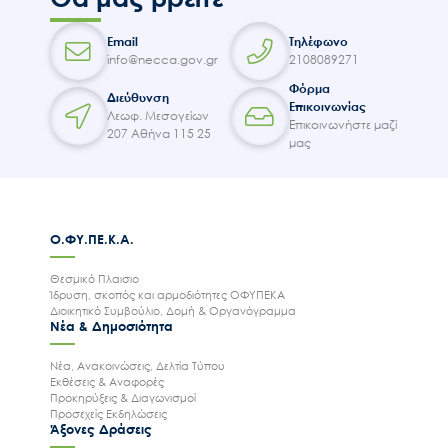
Email
Τηλέφωνο
info@necca.gov.gr
2108089271
Φόρμα
Διεύθυνση
Επικοινωνίας
Λεωφ. Μεσογείων
Επικοινωνήστε μαζί
207 Αθήνα 115 25
μας
Ο.ΦΥ.ΠΕ.Κ.Α.
Θεσμικό Πλαισιο
Ίδρυση, σκοπός και αρμοδιότητες ΟΦΥΠΕΚΑ
Διοικητικό Συμβούλιο, Δομή & Οργανόγραμμα
Νέα & Δημοσιότητα
Νέα, Ανακοινώσεις, Δελτία Τύπου
Εκθέσεις & Αναφορές
Προκηρύξεις & Διαγωνισμοί
Προσεχείς Εκδηλώσεις
Άξονες Δράσεις