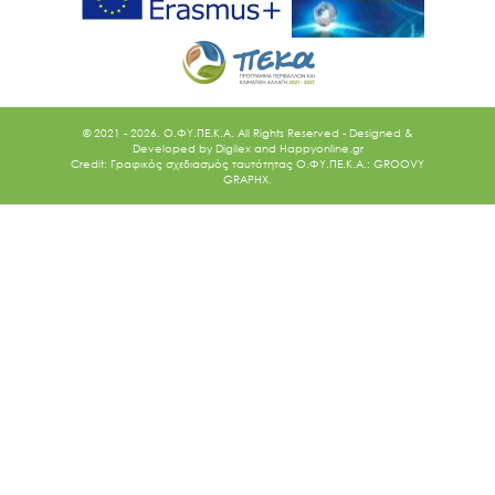
© 2021 - 2026. O.ΦΥ.ΠΕ.Κ.Α. All Rights Reserved - Designed &
Developed by
Digilex
and
Happyonline.gr
Credit: Γραφικός σχεδιασμός ταυτότητας Ο.ΦΥ.ΠΕ.Κ.Α.: GROOVY
GRAPHX.
Ακολουθήστε μας