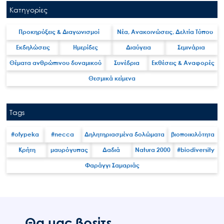
Μ.Δ.Π.Π.
Κατηγορίες
Έργα
Προκηρύξεις & Διαγωνισμοί
Νέα, Ανακοινώσεις, Δελτία Τύπου
Εισιτήρια
Εκδηλώσεις
Ημερίδες
Διαύγεια
Σεμινάρια
Επικοινωνία
Θέματα ανθρώπινου δυναμικού
Συνέδρια
Εκθέσεις & Αναφορές
Θεσμικά κείμενα
Tags
#ofypeka
#necca
Δηλητηριασμένα δολώματα
βιοποικιλότητα
Κρήτη
μαυρόγυπας
Δαδιά
Natura 2000
#biodiversity
Φαράγγι Σαμαριάς
Θα μας βρείτε