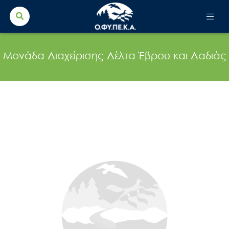
Search Button
Search
for:
Μονάδα Διαχείρισης Δέλτα Έβρου και Δαδιάς