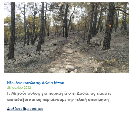
Νέα, Ανακοινώσεις, Δελτία Τύπου
28 Ιουλίου 2022
Γ. Μητσόπουλος για πυρκαγιά στη Δαδιά: ας είμαστε
Search
αισιόδοξοι και ας περιμένουμε την τελική αποτίμηση
for:
Ο.ΦΥ.ΠΕ.Κ.Α.
Διαβάστε Περισσότερα
Νέα – Δημοσιότητα
Άξονες δράσης