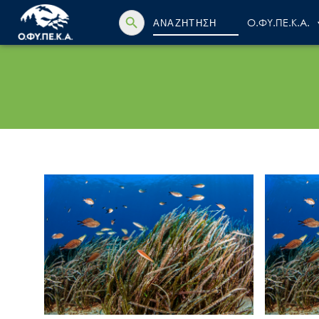
Search Button
Search
Ο.ΦΥ.ΠΕ.Κ.Α.
for: