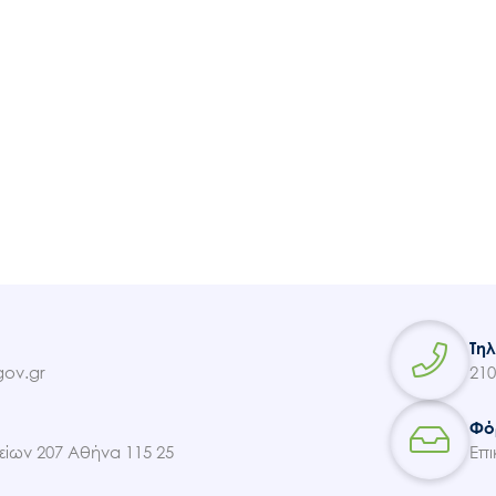
Τη
ov.gr
210
Φό
ίων 207 Αθήνα 115 25
Επι