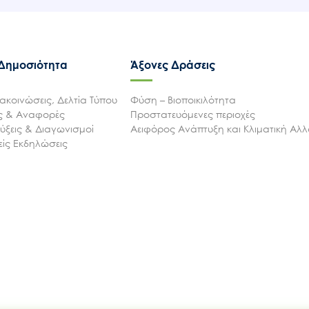
 Δημοσιότητα
Άξονες Δράσεις
ακοινώσεις, Δελτία Τύπου
Φύση – Βιοποικιλότητα
ις & Αναφορές
Προστατευόμενες περιοχές
ξεις & Διαγωνισμοί
Αειφόρος Ανάπτυξη και Κλιματική Αλ
ίς Εκδηλώσεις