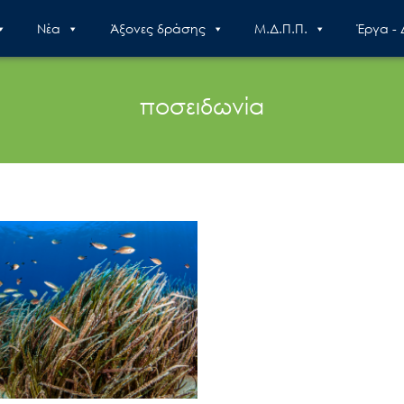
Nέα
Άξονες δράσης
Μ.Δ.Π.Π.
Έργα -
ποσειδωνία