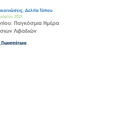
ακοινώσεις, Δελτία Τύπου
υαρίου 2023
τίου: Παγκόσμια Ημέρα
σιων Λιβαδιών
 Περισσότερα
Search
for:
Ο.ΦΥ.ΠΕ.Κ.Α.
Νέα – Δημοσιότητα
Άξονες δράσης