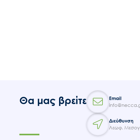
Θα μας βρείτε
Email
info@necca.g
Διεύθυνση
Λεωφ. Μεσογε