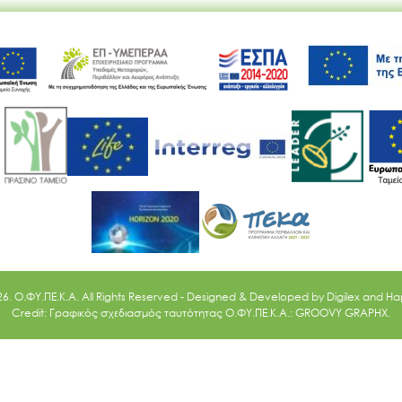
Ακολουθήστε μας
26. O.ΦΥ.ΠΕ.Κ.Α. All Rights Reserved - Designed & Developed by
Digilex
and
Ha
Credit: Γραφικός σχεδιασμός ταυτότητας Ο.ΦΥ.ΠΕ.Κ.Α.: GROOVY GRAPHX.