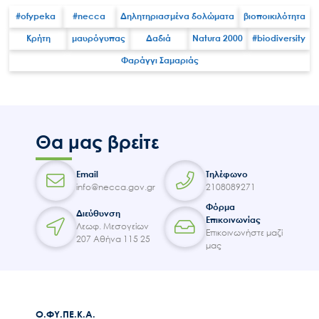
Επικοινωνία
#ofypeka
#necca
Δηλητηριασμένα δολώματα
βιοποικιλότητα
Κρήτη
μαυρόγυπας
Δαδιά
Natura 2000
#biodiversity
Φαράγγι Σαμαριάς
Θα μας βρείτε
Email
Τηλέφωνο
info@necca.gov.gr
2108089271
Φόρμα
Διεύθυνση
Επικοινωνίας
Λεωφ. Μεσογείων
Επικοινωνήστε μαζί
207 Αθήνα 115 25
μας
Ο.ΦΥ.ΠΕ.Κ.Α.