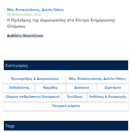
Νέα, Ανακοινώσεις, Δελτία Τύπου
28 Φεβρουαρίου 2022
Η Πρόεδρος της Δημοκρατίας στο Κέντρο Ενημέρωσης
Ολύμπου
Διαβάστε Περισσότερα
Κατηγορίες
Search
for:
Ο.ΦΥ.ΠΕ.Κ.Α.
Προκηρύξεις & Διαγωνισμοί
Νέα, Ανακοινώσεις, Δελτία Τύπου
Νέα – Δημοσιότητα
Εκδηλώσεις
Ημερίδες
Διαύγεια
Σεμινάρια
Θέματα ανθρώπινου δυναμικού
Συνέδρια
Εκθέσεις & Αναφορές
Άξονες δράσης
Θεσμικά κείμενα
Μ.Δ.Π.Π.
Έργα
Εισιτήρια
Tags