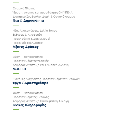
Θεσμικό Πλαισιο
Ίδρυση, σκοπός και αρμοδιότητες ΟΦΥΠΕΚΑ
Διοικητικό Συμβούλιο, Δομή & Οργανόγραμμα
Νέα & Δημοσιότητα
Νέα, Ανακοινώσεις, Δελτία Τύπου
Εκθέσεις & Αναφορές
Προκηρύξεις & Διαγωνισμοί
Προσεχείς Εκδηλώσεις
Άξονες Δράσεις
Φύση – Βιοποικιλότητα
Προστατευόμενες περιοχές
Αειφόρος Ανάπτυξη και Κλιματική Αλλαγή
Μ.Δ.Π.Π
Μονάδες Διαχείρισης Προστατευόμενων Περιοχών
Έργα / Δραστηριότητα
Φύση – Βιοποικιλότητα
Προστατευόμενες Περιοχές
Αειφόρος Ανάπτυξη Και Κλιματική Αλλαγή
Γενικές Πληροφορίες