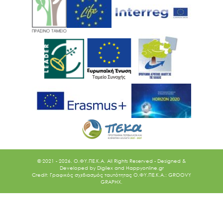
© 2021 - 2026. O.ΦΥ.ΠΕ.Κ.Α. All Rights Reserved - Designed &
Developed by
Digilex
and
Happyonline.gr
Credit: Γραφικός σχεδιασμός ταυτότητας Ο.ΦΥ.ΠΕ.Κ.Α.: GROOVY
GRAPHX.