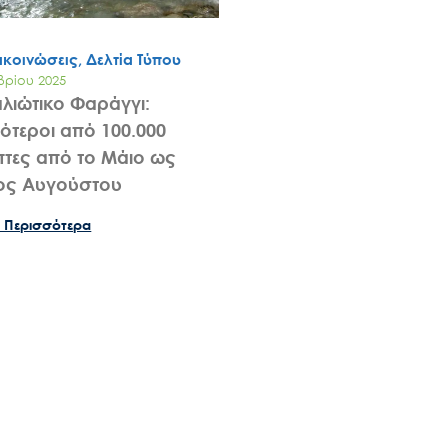
ακοινώσεις, Δελτία Τύπου
βρίου 2025
λιώτικο Φαράγγι:
ότεροι από 100.000
πτες από το Μάιο ως
Search
for:
λος Αυγούστου
 Περισσότερα
Ο.ΦΥ.ΠΕ.Κ.Α.
Νέα – Δημοσιότητα
Άξονες δράσης