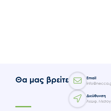
Θα μας βρείτε
Email
info@necca.g
Διεύθυνση
Λεωφ. Μεσογε