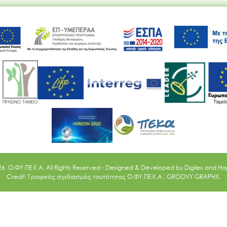
Ακολουθήστε μας
26. O.ΦΥ.ΠΕ.Κ.Α. All Rights Reserved - Designed & Developed by
Digilex
and
Ha
Credit: Γραφικός σχεδιασμός ταυτότητας Ο.ΦΥ.ΠΕ.Κ.Α.: GROOVY GRAPHX.