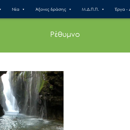
Nέα
Άξονες δράσης
Μ.Δ.Π.Π.
Έργα -
Ρέθυμνο