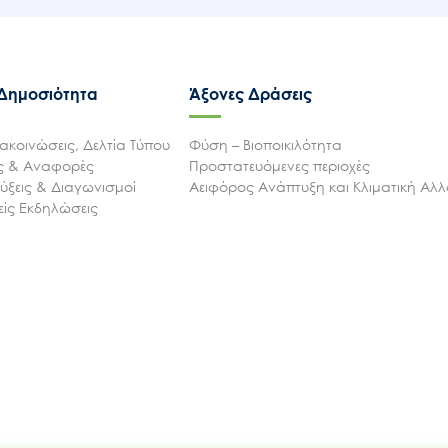
 Δημοσιότητα
Άξονες Δράσεις
ακοινώσεις, Δελτία Τύπου
Φύση – Βιοποικιλότητα
ις & Αναφορές
Προστατευόμενες περιοχές
ξεις & Διαγωνισμοί
Αειφόρος Ανάπτυξη και Κλιματική Αλ
ίς Εκδηλώσεις