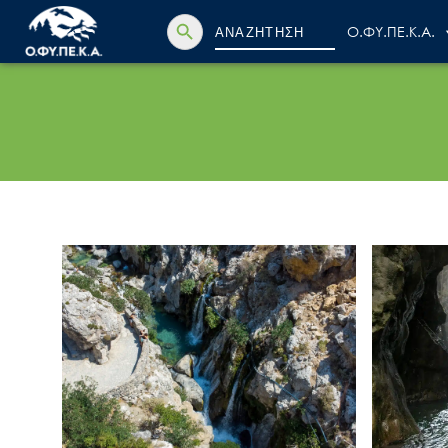
Search Button
Search
Ο.ΦΥ.ΠΕ.Κ.Α.
for: