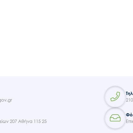
Τη
ov.gr
210
Φό
ίων 207 Αθήνα 115 25
Επι