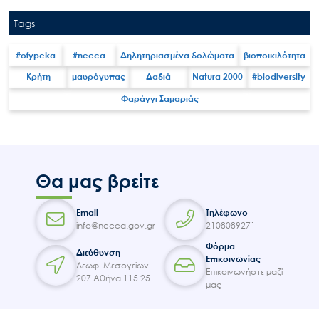
Επικοινωνία
Tags
#ofypeka
#necca
Δηλητηριασμένα δολώματα
βιοποικιλότητα
Κρήτη
μαυρόγυπας
Δαδιά
Natura 2000
#biodiversity
Φαράγγι Σαμαριάς
Θα μας βρείτε
Email
Τηλέφωνο
info@necca.gov.gr
2108089271
Φόρμα
Διεύθυνση
Επικοινωνίας
Λεωφ. Μεσογείων
Επικοινωνήστε μαζί
207 Αθήνα 115 25
μας