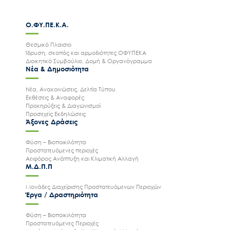
Ο.ΦΥ.ΠΕ.Κ.Α.
Θεσμικό Πλαισιο
Ίδρυση, σκοπός και αρμοδιότητες ΟΦΥΠΕΚΑ
Διοικητικό Συμβούλιο, Δομή & Οργανόγραμμα
Νέα & Δημοσιότητα
Νέα, Ανακοινώσεις, Δελτία Τύπου
Εκθέσεις & Αναφορές
Προκηρύξεις & Διαγωνισμοί
Προσεχείς Εκδηλώσεις
Άξονες Δράσεις
Φύση – Βιοποικιλότητα
Προστατευόμενες περιοχές
Αειφόρος Ανάπτυξη και Κλιματική Αλλαγή
Μ.Δ.Π.Π
Μονάδες Διαχείρισης Προστατευόμενων Περιοχών
Έργα / Δραστηριότητα
Φύση – Βιοποικιλότητα
Προστατευόμενες Περιοχές