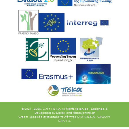
© 2021 - 2026. O.ΦΥ.ΠΕ.Κ.Α. All Rights Reserved - Designed &
Developed by
Digilex
and
Happyonline.gr
Credit: Γραφικός σχεδιασμός ταυτότητας Ο.ΦΥ.ΠΕ.Κ.Α.: GROOVY
GRAPHX.