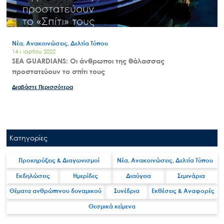
Νέα, Ανακοινώσεις, Δελτία Τύπου
14 Μαρτίου 2022
SEA GUARDIANS: Οι άνθρωποι της θάλασσας
προστατεύουν το σπίτι τους
Διαβάστε Περισσότερα
Search
for:
Κατηγορίες
Ο.ΦΥ.ΠΕ.Κ.Α.
Νέα – Δημοσιότητα
Προκηρύξεις & Διαγωνισμοί
Νέα, Ανακοινώσεις, Δελτία Τύπου
Άξονες δράσης
Εκδηλώσεις
Ημερίδες
Διαύγεια
Σεμινάρια
Μ.Δ.Π.Π.
Θέματα ανθρώπινου δυναμικού
Συνέδρια
Εκθέσεις & Αναφορές
Έργα
Θεσμικά κείμενα
Εισιτήρια