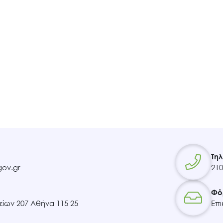
Τη
ov.gr
210
Φό
ίων 207 Αθήνα 115 25
Επι