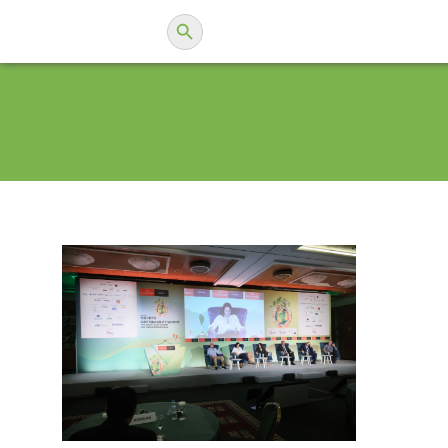
Search Button
Search
Ο.ΦΥ.ΠΕ.Κ.Α.
for: