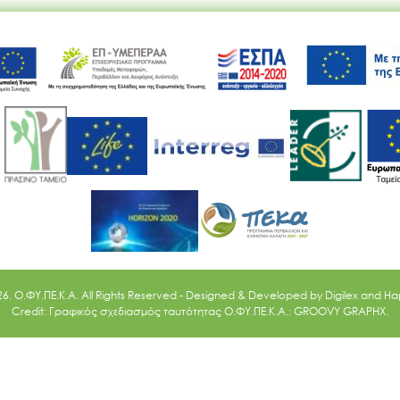
Ακολουθήστε μας
26. O.ΦΥ.ΠΕ.Κ.Α. All Rights Reserved - Designed & Developed by
Digilex
and
Ha
Credit: Γραφικός σχεδιασμός ταυτότητας Ο.ΦΥ.ΠΕ.Κ.Α.: GROOVY GRAPHX.