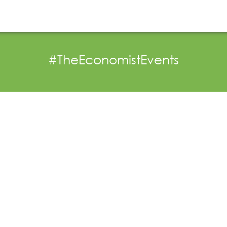
Nέα
Άξονες δράσης
Μ.Δ.Π.Π.
Έργα -
#TheEconomistEvents