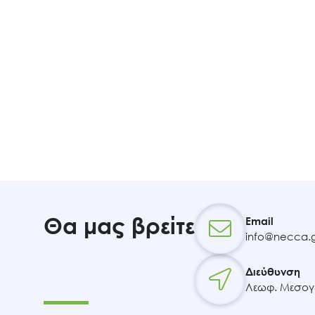
Θα μας βρείτε
Email
info@necca.g
Διεύθυνση
Λεωφ. Μεσογε