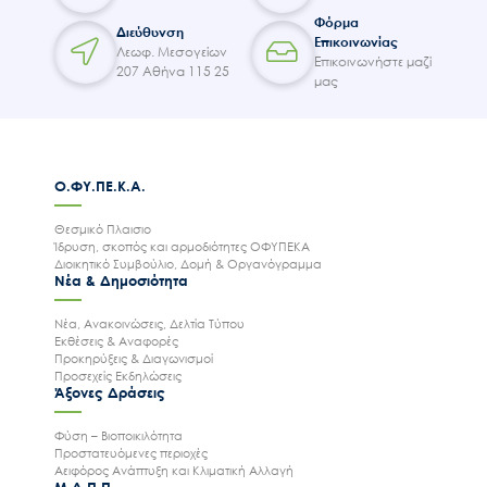
Φόρμα
Διεύθυνση
Επικοινωνίας
Λεωφ. Μεσογείων
Επικοινωνήστε μαζί
207 Αθήνα 115 25
μας
Ο.ΦΥ.ΠΕ.Κ.Α.
Θεσμικό Πλαισιο
Ίδρυση, σκοπός και αρμοδιότητες ΟΦΥΠΕΚΑ
Διοικητικό Συμβούλιο, Δομή & Οργανόγραμμα
Νέα & Δημοσιότητα
Νέα, Ανακοινώσεις, Δελτία Τύπου
Εκθέσεις & Αναφορές
Προκηρύξεις & Διαγωνισμοί
Προσεχείς Εκδηλώσεις
Άξονες Δράσεις
Φύση – Βιοποικιλότητα
Προστατευόμενες περιοχές
Αειφόρος Ανάπτυξη και Κλιματική Αλλαγή
Μ.Δ.Π.Π