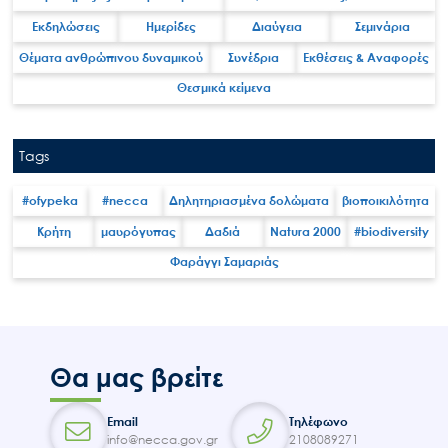
Εκδηλώσεις
Ημερίδες
Διαύγεια
Σεμινάρια
Έργα
Θέματα ανθρώπινου δυναμικού
Συνέδρια
Εκθέσεις & Αναφορές
Εισιτήρια
Θεσμικά κείμενα
Επικοινωνία
Tags
#ofypeka
#necca
Δηλητηριασμένα δολώματα
βιοποικιλότητα
Κρήτη
μαυρόγυπας
Δαδιά
Natura 2000
#biodiversity
Φαράγγι Σαμαριάς
Θα μας βρείτε
Email
Τηλέφωνο
info@necca.gov.gr
2108089271