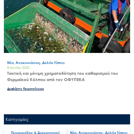
Νέα, Ανακοινώσεις, Δελτία Τύπου
8 Ιουνίου 2022
Τακτική και μόνιμη χρηματοδότηση του καθαρισμού του
Θερμαϊκού Κόλπου από τον ΟΦΥΠΕΚΑ
Διαβάστε Περισσότερα
Search
for:
Ο.ΦΥ.ΠΕ.Κ.Α.
Νέα – Δημοσιότητα
Κατηγορίες
Άξονες δράσης
Μ.Δ.Π.Π.
Προκηρύξεις & Διαγωνισμοί
Νέα, Ανακοινώσεις, Δελτία Τύπου