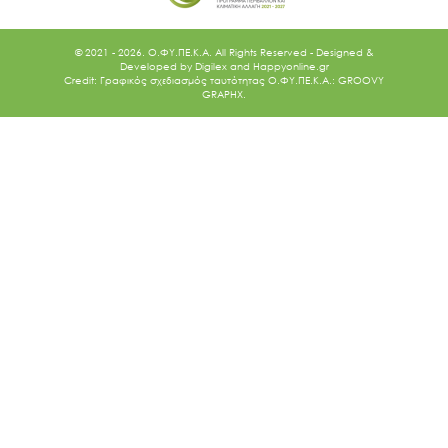
© 2021 - 2026. O.ΦΥ.ΠΕ.Κ.Α. All Rights Reserved - Designed &
Developed by
Digilex
and
Happyonline.gr
Credit: Γραφικός σχεδιασμός ταυτότητας Ο.ΦΥ.ΠΕ.Κ.Α.: GROOVY
GRAPHX.
Ακολουθήστε μας