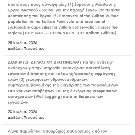
προτάσεων προς σύναψη μίας (1) Σύμβασης Μίσθωσης
Έργου ιδιωτικού δικαίου, για την παροχή έργου Στο πλαίσιο
υλοποίησης του Έργου «Full recovery of the Griffon Vulture
population in the Balkan Peninsula and creation of
sustainable capacities for vulture conservation across the
region» (101215506 — LIFE24-NAT-NL-LIFE Balkan GriffON)
28 Ιουλίου 2026
Διαβάστε Περισσότερα
ΔΙΑΚΗΡΥΞΗ ΔΗΜΟΣΙΟΥ ΔΙΑΓΩΝΙΣΜΟΥ Για την ανάδειξη
αναδόχου για την υπηρεσία: «Διαχείριση και εκτέλεση
εργασιών διάτρησης και κάλυψης/οριστικής σφράγισης
τριών (3) γεωτρήσεων υδρογονανθράκων,
συμπεριλαμβανομένης της διαχείρισης των παραγόμενων
επικίνδυνων αποβλήτων και της διενέργειας γεωφυσικών
καταγραφών (Well Logging) κατά τη διάρκεια των
εργασιών»
20 Ιουλίου 2026
Διαβάστε Περισσότερα
Λίμνη Παμβώτιδα: υποβρύχιος καθαρισμός από τον