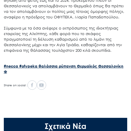
δηλαδή από φέτος έως και το 2024, προκειμένου πλέον οι
Θεσσαλονικείς να απολαμβάνουν το Θερμαϊκό όπως θα πρέπει
να τον απολαμβάνουν οι πολίτες μιας τέτοιας όμορφης πόλης»,
αναφέρει η πρόεδρος του ΟΦΥΠΕΚΑ, Μαρία Παπαδοπούλου.
Search
Σύμφωνα με τα όσα ανέφερε ο εκπρόσωπος της ιδιοκτήτριας
for:
εταιρείας της Αλκίππης, κάθε φορά που το σκάφος
Ο.ΦΥ.ΠΕ.Κ.Α.
πραγματοποιεί τη διέλευση καθαρισμού από το λιμάνι της
Νέα – Δημοσιότητα
Θεσσαλονίκης μέχρι και την Αγία Τριάδα, καθαρίζονται από την
επιφάνεια της θάλασσας τουλάχιστον 200 κιλά σκουπίδια.
Άξονες δράσης
Μ.Δ.Π.Π.
#necca
#ofypeka
θαλάσσια ρύπανση
Θερμαϊκός
Θεσσαλονίκη
Φ
Έργα
Εισιτήρια
Share on social :
Επικοινωνία
Σχετικά Νέα