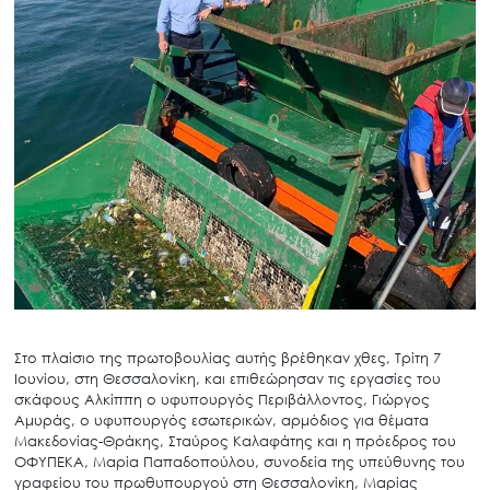
Στο πλαίσιο της πρωτοβουλίας αυτής βρέθηκαν χθες, Τρίτη 7
Ιουνίου, στη Θεσσαλονίκη, και επιθεώρησαν τις εργασίες του
σκάφους Αλκίππη ο υφυπουργός Περιβάλλοντος, Γιώργος
Αμυράς, ο υφυπουργός εσωτερικών, αρμόδιος για θέματα
Μακεδονίας-Θράκης, Σταύρος Καλαφάτης και η πρόεδρος του
ΟΦΥΠΕΚΑ, Μαρία Παπαδοπούλου, συνοδεία της υπεύθυνης του
γραφείου του πρωθυπουργού στη Θεσσαλονίκη, Μαρίας