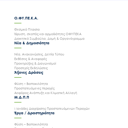
Ο.ΦΥ.ΠΕ.Κ.Α.
Θεσμικό Πλαισιο
Ίδρυση, σκοπός και αρμοδιότητες ΟΦΥΠΕΚΑ
Διοικητικό Συμβούλιο, Δομή & Οργανόγραμμα
Νέα & Δημοσιότητα
Νέα, Ανακοινώσεις, Δελτία Τύπου
Εκθέσεις & Αναφορές
Προκηρύξεις & Διαγωνισμοί
Προσεχείς Εκδηλώσεις
Άξονες Δράσεις
Φύση – Βιοποικιλότητα
Προστατευόμενες περιοχές
Αειφόρος Ανάπτυξη και Κλιματική Αλλαγή
Μ.Δ.Π.Π
Μονάδες Διαχείρισης Προστατευόμενων Περιοχών
Έργα / Δραστηριότητα
Φύση – Βιοποικιλότητα