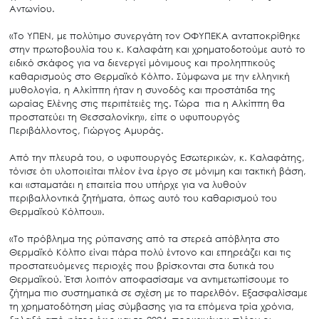
Αντωνίου.
«Το ΥΠΕΝ, με πολύτιμο συνεργάτη τον ΟΦΥΠΕΚΑ ανταποκρίθηκε
στην πρωτοβουλία του κ. Καλαφάτη και χρηματοδοτούμε αυτό το
ειδικό σκάφος για να διενεργεί μόνιμους και προληπτικούς
καθαρισμούς στο Θερμαϊκό Κόλπο. Σύμφωνα με την ελληνική
μυθολογία, η Αλκίππη ήταν η συνοδός και προστάτιδα της
ωραίας Ελένης στις περιπέτειές της. Τώρα πια η Αλκίππη θα
προστατεύει τη Θεσσαλονίκη», είπε ο υφυπουργός
Περιβάλλοντος, Γιώργος Αμυράς.
Από την πλευρά του, ο υφυπουργός Εσωτερικών, κ. Καλαφάτης,
τόνισε ότι υλοποιείται πλέον ένα έργο σε μόνιμη και τακτική βάση,
και «σταματάει η επαιτεία που υπήρχε για να λυθούν
περιβαλλοντικά ζητήματα, όπως αυτό του καθαρισμού του
Θερμαϊκού Κόλπου».
«Το πρόβλημα της ρύπανσης από τα στερεά απόβλητα στο
Θερμαϊκό Κόλπο είναι πάρα πολύ έντονο και επηρεάζει και τις
προστατευόμενες περιοχές που βρίσκονται στα δυτικά του
Θερμαϊκού. Έτσι λοιπόν αποφασίσαμε να αντιμετωπίσουμε το
ζήτημα πιο συστηματικά σε σχέση με το παρελθόν. Εξασφαλίσαμε
τη χρηματοδότηση μίας σύμβασης για τα επόμενα τρία χρόνια,