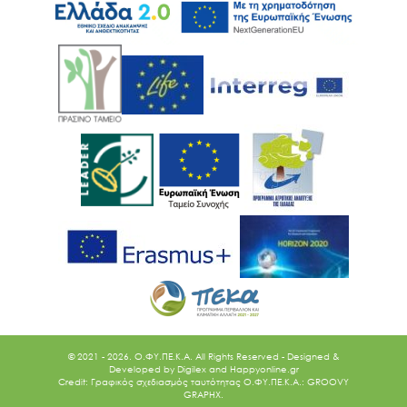
© 2021 - 2026. O.ΦΥ.ΠΕ.Κ.Α. All Rights Reserved - Designed &
Developed by
Digilex
and
Happyonline.gr
Credit: Γραφικός σχεδιασμός ταυτότητας Ο.ΦΥ.ΠΕ.Κ.Α.: GROOVY
GRAPHX.