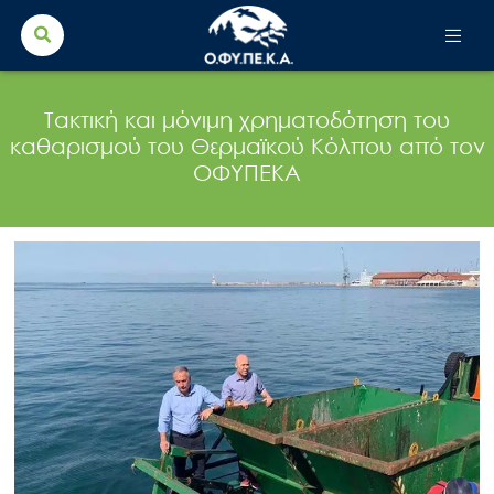
Search Button
Search
for:
Τακτική και μόνιμη χρηματοδότηση του
καθαρισμού του Θερμαϊκού Κόλπου από τον
ΟΦΥΠΕΚΑ