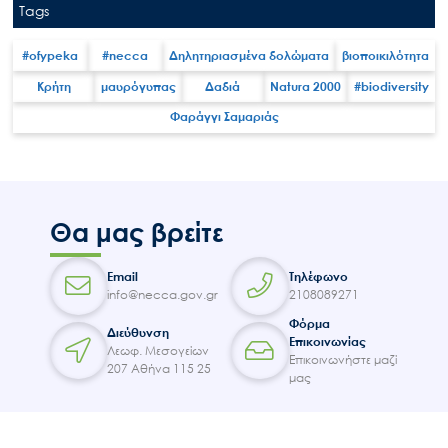
Tags
#ofypeka
#necca
Δηλητηριασμένα δολώματα
βιοποικιλότητα
Κρήτη
μαυρόγυπας
Δαδιά
Natura 2000
#biodiversity
Search
Φαράγγι Σαμαριάς
for:
Ο.ΦΥ.ΠΕ.Κ.Α.
Νέα – Δημοσιότητα
Άξονες δράσης
Θα μας βρείτε
Μ.Δ.Π.Π.
Έργα
Email
Τηλέφωνο
info@necca.gov.gr
2108089271
Εισιτήρια
Φόρμα
Διεύθυνση
Επικοινωνία
Επικοινωνίας
Λεωφ. Μεσογείων
Επικοινωνήστε μαζί
207 Αθήνα 115 25
μας