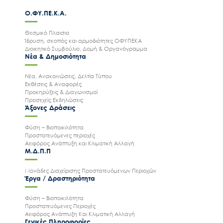
Ο.ΦΥ.ΠΕ.Κ.Α.
Θεσμικό Πλαισιο
Ίδρυση, σκοπός και αρμοδιότητες ΟΦΥΠΕΚΑ
Διοικητικό Συμβούλιο, Δομή & Οργανόγραμμα
Νέα & Δημοσιότητα
Νέα, Ανακοινώσεις, Δελτία Τύπου
Εκθέσεις & Αναφορές
Προκηρύξεις & Διαγωνισμοί
Προσεχείς Εκδηλώσεις
Άξονες Δράσεις
Φύση – Βιοποικιλότητα
Προστατευόμενες περιοχές
Αειφόρος Ανάπτυξη και Κλιματική Αλλαγή
Μ.Δ.Π.Π
Μονάδες Διαχείρισης Προστατευόμενων Περιοχών
Έργα / Δραστηριότητα
Φύση – Βιοποικιλότητα
Προστατευόμενες Περιοχές
Αειφόρος Ανάπτυξη Και Κλιματική Αλλαγή
Γενικές Πληροφορίες