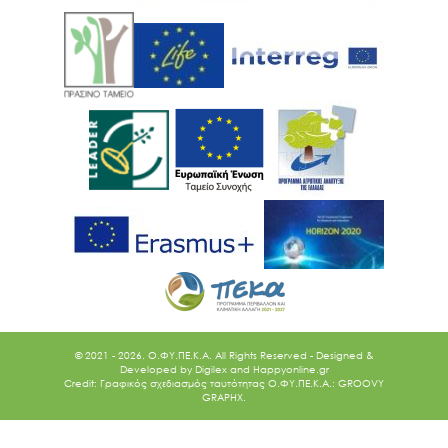
© 2021 - 2026. O.ΦΥ.ΠΕ.Κ.Α. All Rights Reserved - Designed &
Developed by
Digilex
and
Happyonline.gr
Credit: Γραφικός σχεδιασμός ταυτότητας Ο.ΦΥ.ΠΕ.Κ.Α.: GROOVY
GRAPHX.