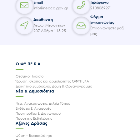
Email
Τηλέφωνο
info@necca.gov.gr
2108089271
Φόρμα
Διεύθυνση
Επικοινωνίας
Λεωφ. Μεσογείων
Επικοινωνήστε μαζί
207 Αθήνα 115 25
μας
Ο.ΦΥ.ΠΕ.Κ.Α.
Θεσμικό Πλαισιο
Ίδρυση, σκοπός και αρμοδιότητες ΟΦΥΠΕΚΑ
Διοικητικό Συμβούλιο, Δομή & Οργανόγραμμα
Νέα & Δημοσιότητα
Νέα, Ανακοινώσεις, Δελτία Τύπου
Εκθέσεις & Αναφορές
Προκηρύξεις & Διαγωνισμοί
Προσεχείς Εκδηλώσεις
Άξονες Δράσεις
Φύση – Βιοποικιλότητα