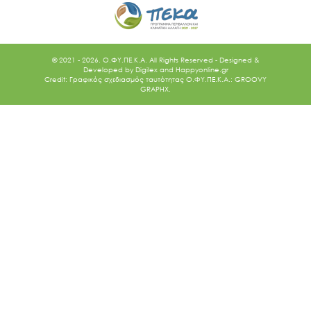
© 2021 - 2026. O.ΦΥ.ΠΕ.Κ.Α. All Rights Reserved - Designed &
Developed by
Digilex
and
Happyonline.gr
Credit: Γραφικός σχεδιασμός ταυτότητας Ο.ΦΥ.ΠΕ.Κ.Α.: GROOVY
GRAPHX.