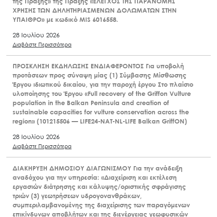
της Πράξης» της Πράξης «ΕΛΕΓΧΟΣ ΤΗΣ ΠΑΡΑΝΟΜΗΣ
ΧΡΗΣΗΣ ΤΩΝ ΔΗΛΗΤΗΡΙΑΣΜΕΝΩΝ ΔΟΛΩΜΑΤΩΝ ΣΤΗΝ
ΥΠΑΙΘΡΟ» με κωδικό MIS 6016558.
28 Ιουλίου 2026
Διαβάστε Περισσότερα
ΠΡΟΣΚΛΗΣΗ ΕΚΔΗΛΩΣΗΣ ΕΝΔΙΑΦΕΡΟΝΤΟΣ Για υποβολή
προτάσεων προς σύναψη μίας (1) Σύμβασης Μίσθωσης
Έργου ιδιωτικού δικαίου, για την παροχή έργου Στο πλαίσιο
υλοποίησης του Έργου «Full recovery of the Griffon Vulture
population in the Balkan Peninsula and creation of
sustainable capacities for vulture conservation across the
region» (101215506 — LIFE24-NAT-NL-LIFE Balkan GriffON)
28 Ιουλίου 2026
Διαβάστε Περισσότερα
ΔΙΑΚΗΡΥΞΗ ΔΗΜΟΣΙΟΥ ΔΙΑΓΩΝΙΣΜΟΥ Για την ανάδειξη
αναδόχου για την υπηρεσία: «Διαχείριση και εκτέλεση
εργασιών διάτρησης και κάλυψης/οριστικής σφράγισης
τριών (3) γεωτρήσεων υδρογονανθράκων,
συμπεριλαμβανομένης της διαχείρισης των παραγόμενων
επικίνδυνων αποβλήτων και της διενέργειας γεωφυσικών