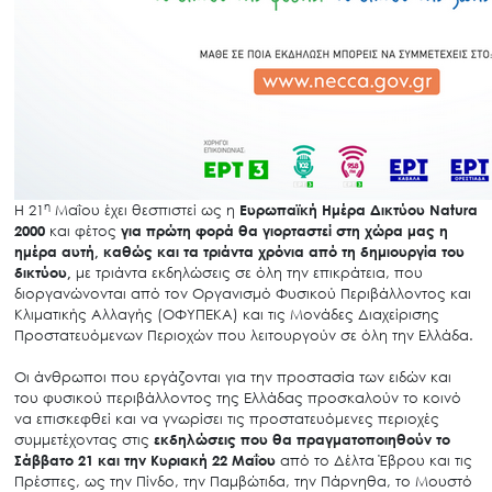
η
Η 21
Μαΐου έχει θεσπιστεί ως η
Ευρωπαϊκή Ημέρα Δικτύου Natura
2000
και φέτος
για πρώτη φορά θα γιορταστεί στη χώρα μας η
ημέρα αυτή, καθώς και τα τριάντα χρόνια από τη δημιουργία του
δικτύου,
με τριάντα εκδηλώσεις σε όλη την επικράτεια, που
διοργανώνονται από τον Οργανισμό Φυσικού Περιβάλλοντος και
Κλιματικής Αλλαγής (ΟΦΥΠΕΚΑ) και τις Μονάδες Διαχείρισης
Προστατευόμενων Περιοχών που λειτουργούν σε όλη την Ελλάδα.
Οι άνθρωποι που εργάζονται για την προστασία των ειδών και
του φυσικού περιβάλλοντος της Ελλάδας προσκαλούν το κοινό
να επισκεφθεί και να γνωρίσει τις προστατευόμενες περιοχές
συμμετέχοντας στις
εκδηλώσεις που θα πραγματοποιηθούν το
Σάββατο 21 και την Κυριακή 22 Μαΐου
από το Δέλτα Έβρου και τις
Πρέσπες, ως την Πίνδο, την Παμβώτιδα, την Πάρνηθα, το Μουστό