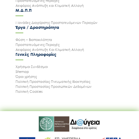
Προστατευόμενες περιοχές
Αειφόρος Ανάπτυξη και Κλιματική Αλλαγή
Μ.Δ.Π.Π
Μονάδες Διαχείρισης Προστατευόμενων Περιοχών
Έργα / Δραστηριότητα
Φύση – Βιοποικιλότητα
Προστατευόμενες Περιοχές
Αειφόρος Ανάπτυξη Και Κλιματική Αλλαγή
Γενικές Πληροφορίες
Χρήσιμοι Συνδέσμοι
Sitemap
Όροι χρήσης
Ακολουθήστε μας
Πολιτική Προστασίας Πνευματικής Ιδιοκτησίας
Πολιτική Προστασίας Προσωπικών Δεδομένων
Πολιτική Cookies