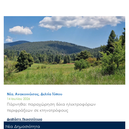
Νέα, Ανακοινώσεις, Δελτία Τύπου
14 Ιουλίου 2026
Πάρνηθα: παραχώρηση δέκα ηλεκτροφόρων
περιφράξεων σε κτηνοτρόφους
Διαβάστε Περισσότερα
Nέα Δημοσιότητα