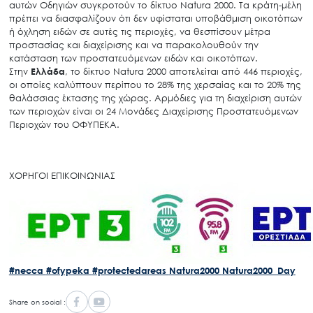
αυτών Οδηγιών συγκροτούν το δίκτυο Natura 2000. Τα κράτη-μέλη
πρέπει να διασφαλίζουν ότι δεν υφίσταται υποβάθμιση οικοτόπων
ή όχληση ειδών σε αυτές τις περιοχές, να θεσπίσουν μέτρα
προστασίας και διαχείρισης και να παρακολουθούν την
κατάσταση των προστατευόμενων ειδών και οικοτόπων.
Στην
Ελλάδα
, το δίκτυο Natura 2000 αποτελείται από 446 περιοχές,
οι οποίες καλύπτουν περίπου το 28% της χερσαίας και το 20% της
Search
for:
θαλάσσιας έκτασης της χώρας. Αρμόδιες για τη διαχείριση αυτών
Ο.ΦΥ.ΠΕ.Κ.Α.
των περιοχών είναι οι 24 Μονάδες Διαχείρισης Προστατευόμενων
Περιοχών του ΟΦΥΠΕΚΑ.
Νέα – Δημοσιότητα
Άξονες δράσης
ΧΟΡΗΓΟΙ ΕΠΙΚΟΙΝΩΝΙΑΣ
Μ.Δ.Π.Π.
Έργα
Εισιτήρια
Επικοινωνία
#necca
#ofypeka
#protectedareas
Natura2000
Natura2000_Day
Share on social :