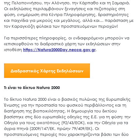
της Πελοποννήσου, την Αλόνησο, την Κάρπαθο και τη Σαμαριά.
Οι εκδηλώσεις περιλαμβάνουν ξεναγήσεις και πεζοπορίες στη
φύση, ενημέρωση στα Κέντρα Πληροφόρησης, δραστηριότητες
και παιχνίδια για μικρούς και μεγάλους, αλλά και… παράσταση με
τον Καραγκιόζη φύλακα των προστατευόμενων περιοχών!
Για περισσότερες πληροφορίες, οι ενδιαφερόμενοι μπορούν να
«επισκεφθούν» το διαδραστικό χάρτη των εκδηλώσεων στην
ιστοθέση
https://Natura2000Day.necca.gov.gr
.
Διαδραστικός Χάρτης Εκδηλώσεων
Τι είναι το δίκτυο
Natura
2000
Το δίκτυο Natura 2000 είναι ο βασικός πυλώνας της Ευρωπαϊκής
Ένωσης για την προστασία του φυσικού περιβάλλοντος και τη
διατήρηση της βιοποικιλότητας. Η δημιουργία του δικτύου
βασίστηκε στις δύο ευρωπαϊκές οδηγίες της Ε.Ε. για τη φύση: την
Οδηγία για τους οικοτόπους (92/43/EΟK), και την Οδηγία για τα
άγρια πτηνά (2009/147/EK, πρώην 79/409/EK). Οι
προστατευόμενες περιοχές που χαρακτηρίζονται βάσει των δύο