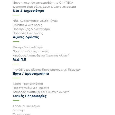
Ίδρυση, σκοπός και αρμοδιότητες ΟΦΥΠΕΚΑ
Διοικητικό Συμβούλιο, Δομή & Οργανόγραμμα
Νέα & Δημοσιότητα
Νέα, Ανακοινώσεις, Δελτία Τύπου
Εκθέσεις & Αναφορές
Προκηρύξεις & Διαγωνισμοί
Προσεχείς Εκδηλώσεις
Άξονες Δράσεις
Φύση – Βιοποικιλότητα
Προστατευόμενες περιοχές
Αειφόρος Ανάπτυξη και Κλιματική Αλλαγή
Μ.Δ.Π.Π
Μονάδες Διαχείρισης Προστατευόμενων Περιοχών
Έργα / Δραστηριότητα
Φύση – Βιοποικιλότητα
Προστατευόμενες Περιοχές
Αειφόρος Ανάπτυξη Και Κλιματική Αλλαγή
Γενικές Πληροφορίες
Χρήσιμοι Συνδέσμοι
Sitemap
Όροι χρήσης