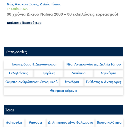
Νέα, Ανακοινώσεις, Δελτία Τύπου
17 Μαΐου 2022
30 χρόνια Δίκτυο Natura 2000 – 30 εκδηλώσεις εορτασμού!
Διαβάστε Περισσότερα
Κατηγορίες
Search
Προκηρύξεις & Διαγωνισμοί
Νέα, Ανακοινώσεις, Δελτία Τύπου
for:
Ο.ΦΥ.ΠΕ.Κ.Α.
Εκδηλώσεις
Ημερίδες
Διαύγεια
Σεμινάρια
Νέα – Δημοσιότητα
Θέματα ανθρώπινου δυναμικού
Συνέδρια
Εκθέσεις & Αναφορές
Άξονες δράσης
Θεσμικά κείμενα
Μ.Δ.Π.Π.
Έργα
Tags
Εισιτήρια
#ofypeka
#necca
Δηλητηριασμένα δολώματα
βιοποικιλότητα