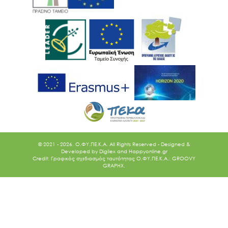
© 2021 - 2026. O.ΦΥ.ΠΕ.Κ.Α. All Rights Reserved - Designed &
Developed by
Digilex
and
Happyonline.gr
Credit: Γραφικός σχεδιασμός ταυτότητας Ο.ΦΥ.ΠΕ.Κ.Α.: GROOVY
GRAPHX.