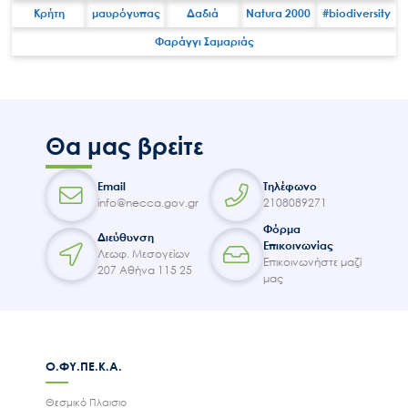
Επικοινωνία
Κρήτη
μαυρόγυπας
Δαδιά
Natura 2000
#biodiversity
Φαράγγι Σαμαριάς
Θα μας βρείτε
Email
Τηλέφωνο
info@necca.gov.gr
2108089271
Φόρμα
Διεύθυνση
Επικοινωνίας
Λεωφ. Μεσογείων
Επικοινωνήστε μαζί
207 Αθήνα 115 25
μας
Ο.ΦΥ.ΠΕ.Κ.Α.
Θεσμικό Πλαισιο